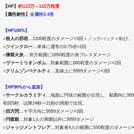
【HP】
約113万～115万程度
【属性耐性】
全属性0.4倍
【HP100%】
○
咎人の邪岩
…1200程度のダメージ×3回＋ノックバック＋転び。
○
ツインクロー
…単体に通常の0.75倍×2回
○
煉獄火炎
… 前方範囲に1850程度の炎ブレスダメージ
○
ヴァーミリオンボム
…対象範囲に680程度のダメージ×2回
○
クリムゾンペナルティ
…直線上に9999ダメージ×3回
【HP90%から追加】
○
サークルカラミティ
…地面に円状の範囲が出現し、範囲内に999
初回5秒、以降24秒⇒21秒の周期で出現。
○
四方閃
…十字方向に9999ダメージ×3回
○
円獄殺
…対象1人の周囲以外に9999ダメージ
○
ジャッジメントフレア
…対象者4人の範囲に550程度のダメージ×