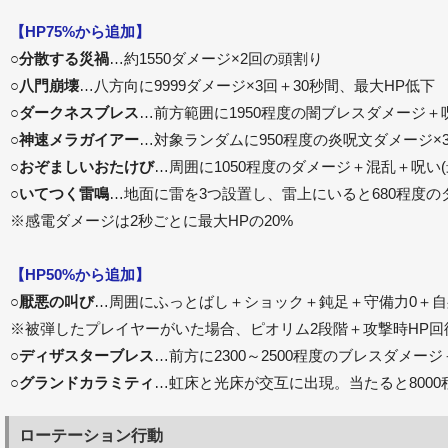
【HP75%から追加】
○
分散する災禍
…約1550ダメージ×2回の頭割り
○
八門崩壊
…八方向に9999ダメージ×3回＋30秒間、最大HP低下
○
ダークネスブレス
…前方範囲に1950程度の闇ブレスダメージ
○
神速メラガイアー
…対象ランダムに950程度の炎呪文ダメージ×
○
おぞましいおたけび
…周囲に1050程度のダメージ＋混乱＋呪い
○
いてつく雷鳴
…地面に雷を3つ設置し、雷上にいると680程度の
※感電ダメージは2秒ごとに最大HPの20%
【HP50%から追加】
○
厭悪の叫び
…周囲にふっとばし＋ショック＋鈍足＋守備力0＋自
※被弾したプレイヤーがいた場合、ピオリム2段階＋攻撃時HP
○
ディザスターブレス
…前方に2300～2500程度のブレスダメ
○
グランドカラミティ
…虹床と光床が交互に出現。当たると8000
ローテーション行動