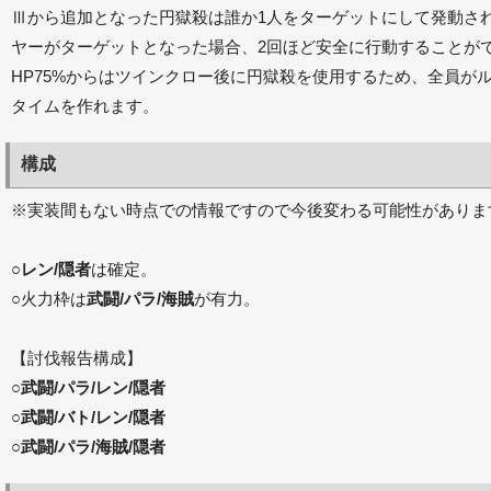
Ⅲから追加となった円獄殺は誰か1人をターゲットにして発動さ
ヤーがターゲットとなった場合、2回ほど安全に行動することが
HP75%からはツインクロー後に円獄殺を使用するため、全員が
タイムを作れます。
構成
※実装間もない時点での情報ですので今後変わる可能性がありま
○
レン/隠者
は確定。
○火力枠は
武闘/パラ/海賊
が有力。
【討伐報告構成】
○
武闘/パラ/レン/隠者
○
武闘/バト/レン/隠者
○
武闘/パラ/海賊/隠者