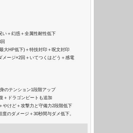
＋呪い＋幻惑＋全属性耐性低下
3回
(最大HP低下)＋特技封印＋呪文封印
ダメージ×2回＋いてつくはどう＋感電
身のテンション1段階アップ
回復＋ドラゴンビートも追加
ージ＋やけど＋攻撃力と守備力2段階低下
程度のダメージ＋30秒間与ダメ低下。