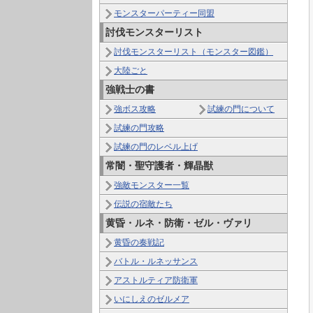
モンスターパーティー同盟
討伐モンスターリスト
討伐モンスターリスト（モンスター図鑑）
大陸ごと
強戦士の書
強ボス攻略
試練の門について
試練の門攻略
試練の門のレベル上げ
常闇・聖守護者・輝晶獣
強敵モンスター一覧
伝説の宿敵たち
黄昏・ルネ・防衛・ゼル・ヴァリ
黄昏の奏戦記
バトル・ルネッサンス
アストルティア防衛軍
いにしえのゼルメア