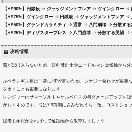
【HP90%】円獄殺 ⇒ ジャッジメントフレア ⇒ ツインクロー ⇒
【HP75%】ツインクロー ⇒ 円獄殺 ⇒ ジャッジメントフレア ⇒
【HP50%】
グランドカラミティ ⇒ 通常 ⇒ 八門崩壊 ⇒ 分散す
【HP25%】ディザスターブレス ⇒ 八門崩壊 ⇒ 分散する災禍 
攻略情報
毒がほぼ入らないため、短剣魔剣士やニードルマンは候補から外
ルベランギスⅢは非常にHPが高いため、シナジー合わせが重要
を出すことも重要になります。
レンジャーはサマーソルトやケルベロスの与ダメージアップを狙
がおすすめです。弓は7.6前期にさみだれうち・改、ロストショ
隠者も余裕があれば弓で遠距離から攻撃しましょう。