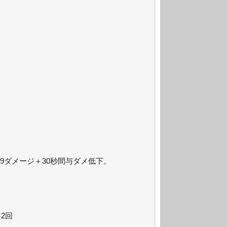
9ダメージ＋30秒間与ダメ低下。
2回