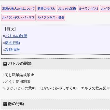
深淵の咎人たちについて
断罪のゆびわ
おしゃれ装備
ルベランギス1
ルベラ
ルベランギス・バトマス
ルベランギス・僧侶
【目次】
○
バトルの制限
○
敵の行動
○
攻略情報
バトルの制限
○同じ職業編成禁止
○どうぐ使用制限
※せかいじゅの葉×3、せかいじゅのしずく×1、エルフの飲み薬×
敵の行動