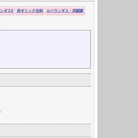
ンギス2
床ギミック法則
ルベランギス・武闘家
1