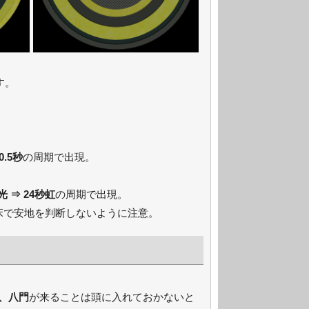
す。
0.5秒
の周期で出現。
秒光 ⇒ 24秒虹
の周期で出現。
床で安地を判断しないように注意。
、八門
が来ることは頭に入れておかないと