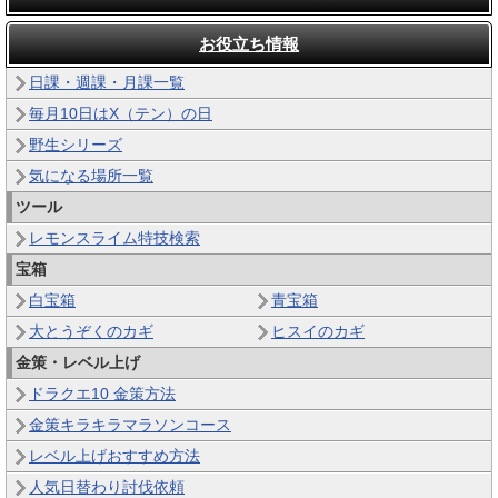
お役立ち情報
日課・週課・月課一覧
毎月10日はX（テン）の日
野生シリーズ
気になる場所一覧
ツール
レモンスライム特技検索
宝箱
白宝箱
青宝箱
大とうぞくのカギ
ヒスイのカギ
金策・レベル上げ
ドラクエ10 金策方法
金策キラキラマラソンコース
レベル上げおすすめ方法
人気日替わり討伐依頼