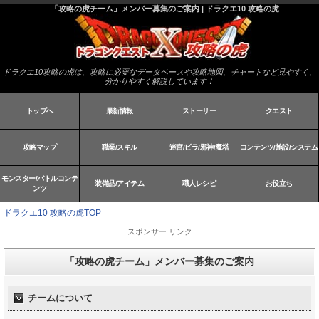
「攻略の虎チーム」メンバー募集のご案内 | ドラクエ10 攻略の虎
ドラクエ10攻略の虎は、攻略に必要なデータベースや攻略地図、チャートなど見やすく、
分かりやすく解説しています！
トップへ
最新情報
ストーリー
クエスト
攻略マップ
職業/スキル
迷宮/ピラ/邪神/魔塔
コンテンツ/施設/システム
モンスター/バトルコンテ
装備品/アイテム
職人レシピ
お役立ち
ンツ
ドラクエ10 攻略の虎TOP
スポンサー リンク
「攻略の虎チーム」メンバー募集のご案内
チームについて