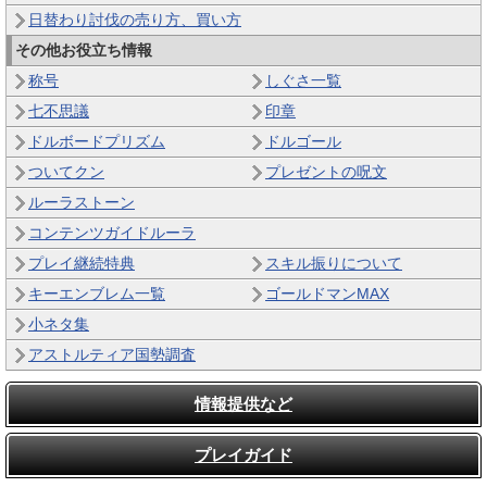
日替わり討伐の売り方、買い方
その他お役立ち情報
称号
しぐさ一覧
七不思議
印章
ドルボードプリズム
ドルゴール
ついてクン
プレゼントの呪文
ルーラストーン
コンテンツガイドルーラ
プレイ継続特典
スキル振りについて
キーエンブレム一覧
ゴールドマンMAX
小ネタ集
アストルティア国勢調査
情報提供など
プレイガイド