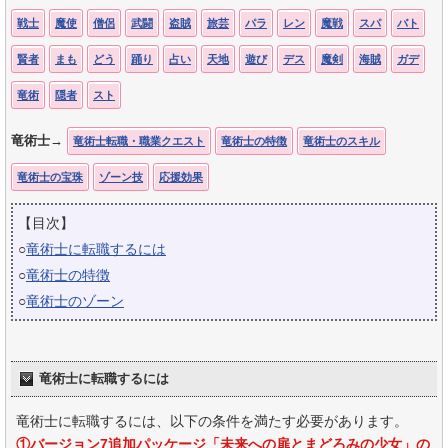
戦士
魔使
僧侶
武闘
盗賊
旅芸
パラ
レン
魔戦
スパ
バト
賢者
まも
どう
踊り
占い
天地
遊び
デス
魔剣
海賊
ガデ
竜術
隠者
スト
竜術士→
竜術士転職・職業クエスト
竜術士の特徴
竜術士のスキル
竜術士の宝珠
ゾーン技
応援効果
【目次】
○
竜術士に転職するには
○
竜術士の特徴
○
竜術士のゾーン
竜術士に転職するには
竜術士に転職するには、以下の条件を満たす必要があります。
①バージョン7追加パッケージ「未来への扉とまどろみの少女」の