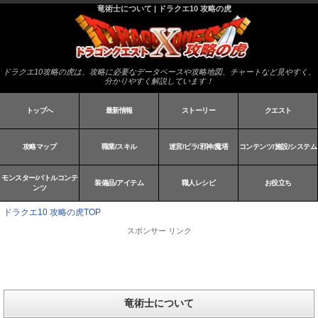
竜術士について | ドラクエ10 攻略の虎
ドラクエ10攻略の虎は、攻略に必要なデータベースや攻略地図、チャートなど見やすく、
分かりやすく解説しています！
トップへ
最新情報
ストーリー
クエスト
攻略マップ
職業/スキル
迷宮/ピラ/邪神/魔塔
コンテンツ/施設/システム
モンスター/バトルコンテ
装備品/アイテム
職人レシピ
お役立ち
ンツ
ドラクエ10 攻略の虎TOP
スポンサー リンク
竜術士について