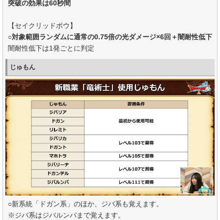
突破の効果は60秒間
【セイクリッドボウ】
○
対象範囲ランダムに通常の0.75倍の光ダメージ×6回＋闇耐性低下
闇耐性低下は1発ごとに判定
じゅもん
○新系統「ドガン系」のほか、ジバ系も覚えます。
※ジバ系はジバルンバまで覚えます。