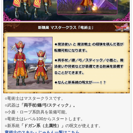
○竜術士はマスタークラスです。
○武器は
「両手杖/鎌/弓/スティック」。
○小盾・ローブ系防具を装備可能。
○竜術士はレベル100からスタートします。
○新系統
「ドガン系（土属性）」
の呪文が使えます。
竜術士のスキル・じゅもん一覧はこちら