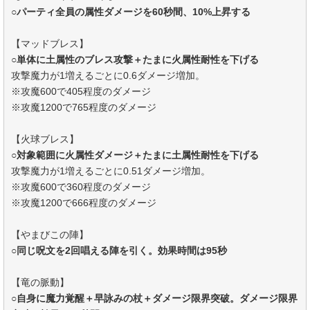
○パーティ全員の属性ダメージを60秒間、10%上昇する
【マッドブレス】
○
単体に土属性のブレス攻撃＋たまに火属性耐性を下げる
攻撃魔力が1増えるごとに0.6ダメージ増加。
※攻魔600で405程度のダメージ
※攻魔1200で765程度のダメージ
【火球ブレス】
○
対象範囲に火属性ダメージ＋たまに土属性耐性を下げる
攻撃魔力が1増えるごとに0.51ダメージ増加。
※攻魔600で360程度のダメージ
※攻魔1200で666程度のダメージ
【やまびこの陣】
○同じ呪文を2回唱える陣を引く。効果時間は95秒
【竜の脈動】
○自身に魔力覚醒＋早詠みの杖＋ダメージ限界突破。ダメージ限界