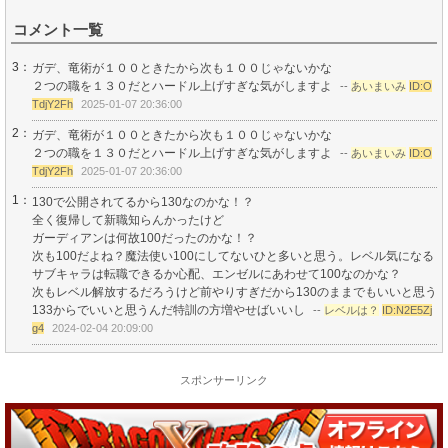
コメント一覧
3：
ガデ、竜術が１００ときたから次も１００じゃないかな
２つの職を１３０だとハードル上げすぎな気がしますよ
--
あいまいみ
ID:O
TdjY2Fh
2025-01-07 20:36:00
2：
ガデ、竜術が１００ときたから次も１００じゃないかな
２つの職を１３０だとハードル上げすぎな気がしますよ
--
あいまいみ
ID:O
TdjY2Fh
2025-01-07 20:36:00
1：
130で公開されてるから130なのかな！？
全く復帰して新職知らんかったけど
ガーディアンは何故100だったのかな！？
次も100だよね？魔法使い100にしてないひと多いと思う。レベル気になる
サブキャラは転職できるか心配、エンゼルにあわせて100なのかな？
次もレベル解放するだろうけど前やりすぎだから130のままでもいいと思う
133からでいいと思うんだ特訓の方増やせばいいし
--
レベルは？
ID:N2E5Zj
g4
2024-02-04 20:09:00
スポンサーリンク