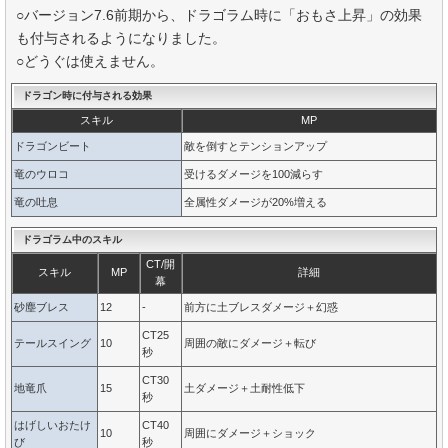
○バージョン7.6前期から、ドラゴラム時に「おもさ上昇」の効果
も付与されるようになりました。
○どうぐは使えません。
ドラゴン時に付与される効果
スキル
MP
ドラゴンビート
敵を倒すとテンションアップ
竜のウロコ
受けるダメージを100減らす
竜の吐息
全属性ダメージが20%増える
ドラゴラム中のスキル
CT/開
スキル
MP
詳細
幕
砂塵ブレス
12
-
前方に土ブレスダメージ＋幻惑
CT25
テールスイング
10
周囲の敵にダメージ＋転び
秒
CT30
地竜爪
15
土ダメージ＋土耐性低下
秒
はげしいおたけ
CT40
10
周囲にダメージ＋ショック
び
秒