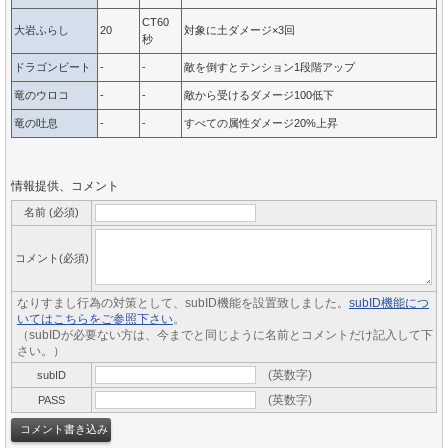
CT60
大岩ふらし
20
対象に土ダメージ×3回
秒
ドラゴンビート
-
-
敵を倒すとテンション1段階アップ
竜のウロコ
-
-
敵から受けるダメージ100低下
竜の吐息
-
-
すべての属性ダメージ20%上昇
情報提供、コメント
名前 (必須)
コメント(必須)
なりすまし行為の対策として、subID機能を設置致しました。
subID機能につ
いてはこちらをご参照下さい
。
（subIDが必要ない方は、今までと同じように名前とコメントだけ記入して下
さい。）
(英数字)
subID
(英数字)
PASS