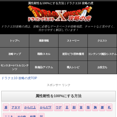
属性耐性を100%にする方法 | ドラクエ10 攻略の虎
ドラクエ10攻略の虎は、攻略に必要なデータベースや攻略地図、チャートなど見やすく、
分かりやすく解説しています！
トップへ
最新情報
ストーリー
クエスト
攻略マップ
職業/スキル
迷宮/ピラ/邪神/魔塔
コンテンツ/施設/システム
モンスター/バトルコンテ
装備品/アイテム
職人レシピ
お役立ち
ンツ
ドラクエ10 攻略の虎TOP
スポンサー リンク
属性耐性を100%にする方法
盾
アタマ
からだ上
からだ下
ウデ
足
顔
首
指
胸
腰
札
こころ
その他
紋章
証