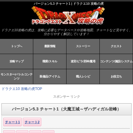
バージョン5.3 チャート1 | ドラクエ10 攻略の虎
ドラクエ10攻略の虎は、攻略に必要なデータベースや攻略地図、チャートなど見やすく、
分かりやすく解説しています！
トップへ
最新情報
ストーリー
クエスト
攻略マップ
職業/スキル
迷宮/ピラ/邪神/魔塔
コンテンツ/施設/システム
モンスター/バトルコンテ
装備品/アイテム
職人レシピ
お役立ち
ンツ
ドラクエ10 攻略の虎TOP
スポンサー リンク
バージョン5.3 チャート1（大魔王城～ザハディガル岩峰）
チャート1
チャート2