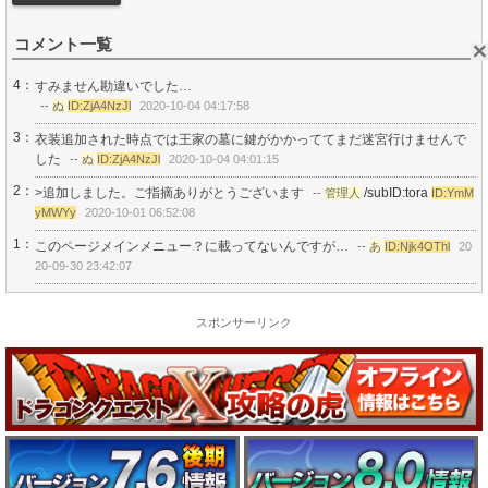
コメント一覧
4：
すみません勘違いでした…
--
ぬ
ID:ZjA4NzJl
2020-10-04 04:17:58
3：
衣装追加された時点では王家の墓に鍵がかかっててまだ迷宮行けませんで
した
--
ぬ
ID:ZjA4NzJl
2020-10-04 04:01:15
2：
>追加しました。ご指摘ありがとうございます
/subID:tora
--
管理人
ID:YmM
yMWYy
2020-10-01 06:52:08
1：
このページメインメニュー？に載ってないんですが…
--
あ
ID:Njk4OThl
20
20-09-30 23:42:07
スポンサーリンク