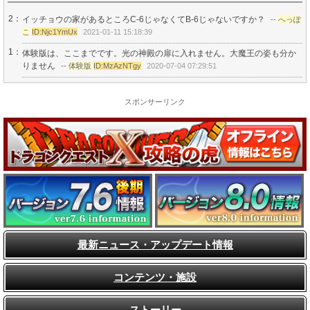
2：
イッチョウの家があるところC-6じゃなくてB-6じゃないですか？
--
へっぽ
こ
ID:Njc1YmUx
2021-01-11 15:18:39
1：
体験版は、ここまでです。光の神殿の扉に入れません。大魔王の姿も分か
りません
--
体験版
ID:MzAzNTgy
2020-07-04 07:29:51
スポンサーリンク
最新ニュース・アップデート情報
コンテンツ・施設
ストーリー