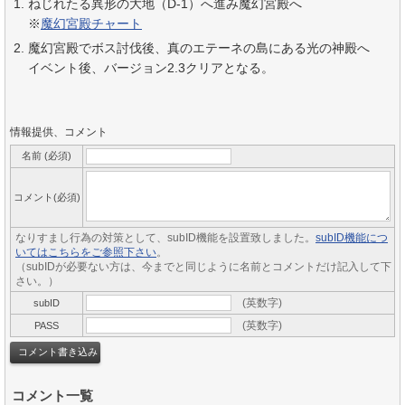
ねじれたる異形の大地（D-1）へ進み魔幻宮殿へ
※
魔幻宮殿チャート
魔幻宮殿でボス討伐後、真のエテーネの島にある光の神殿へ
イベント後、バージョン2.3クリアとなる。
情報提供、コメント
名前 (必須)
コメント(必須)
なりすまし行為の対策として、subID機能を設置致しました。
subID機能につ
いてはこちらをご参照下さい
。
（subIDが必要ない方は、今までと同じように名前とコメントだけ記入して下
さい。）
(英数字)
subID
(英数字)
PASS
コメント一覧