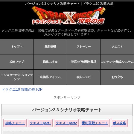
バージョン2.3 シナリオ攻略チャート | ドラクエ10 攻略の虎
ドラクエ10攻略の虎は、攻略に必要なデータベースや攻略地図、チャートなど見やすく、
分かりやすく解説しています！
トップへ
最新情報
ストーリー
クエスト
攻略マップ
職業/スキル
迷宮/ピラ/邪神/魔塔
コンテンツ/施設/システム
モンスター/バトルコンテ
装備品/アイテム
職人レシピ
お役立ち
ンツ
ドラクエ10 攻略の虎TOP
スポンサー リンク
バージョン2.3 シナリオ攻略チャート
攻略チャート
クエストpart1
クエストpart2
魔幻宮殿チャート
ボス攻略