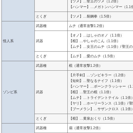
【ツメ】…聖王のツメ（1.2倍）
【ハンマー】…メガトンハンマー（1.1倍
とくぎ
【ツメ】…裂鋼拳（1.5倍）
武器種
ムチ（通常攻撃1.2倍）
【オノ】…はしゃのオノ（1.1倍）
怪人系
武器
【棍】…やしゃのこん（1.1倍）
【ムチ】…女王のムチ（1.1倍）/ 聖王の
とくぎ
【ムチ】…愛のムチ（1.5倍）
武器種
棍（通常攻撃1.2倍）
【片手剣】…ゾンビキラー（1.2倍）
【短剣】…聖なるナイフ（1.1倍）
【ハンマー】…ボーンクラッシャー（1.
ゾンビ系
武器
【棍】…聖王の棍（1.1倍）
【ムチ】…トライデントテイル（1.1倍
【ヤリ】…ホーリーランス（1.1倍）/ 聖
【ブーメラン】…サザンクロス（1.1倍
とくぎ
【棍】…黄泉おくり（1.5倍）
武器種
扇（通常攻撃1.2倍）