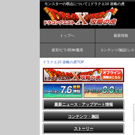
モンスターの弱点について | ドラクエ10 攻略の虎
トップへ
最新情報
迷宮/ピラ/邪神/魔塔
コンテンツ/施設/シ
ドラクエ10 攻略の虎TOP
最新ニュース・アップデート情報
コンテンツ・施設
ストーリー