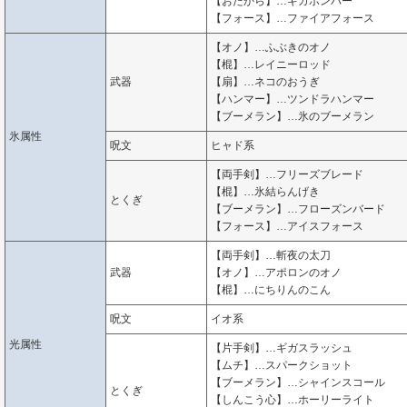
【おたから】…ギガボンバー
【フォース】…ファイアフォース
【オノ】…ふぶきのオノ
【棍】…レイニーロッド
武器
【扇】…ネコのおうぎ
【ハンマー】…ツンドラハンマー
【ブーメラン】…氷のブーメラン
氷属性
呪文
ヒャド系
【両手剣】…フリーズブレード
【棍】…氷結らんげき
とくぎ
【ブーメラン】…フローズンバード
【フォース】…アイスフォース
【両手剣】…斬夜の太刀
武器
【オノ】…アポロンのオノ
【棍】…にちりんのこん
呪文
イオ系
光属性
【片手剣】…ギガスラッシュ
【ムチ】…スパークショット
【ブーメラン】…シャインスコール
とくぎ
【しんこう心】…ホーリーライト