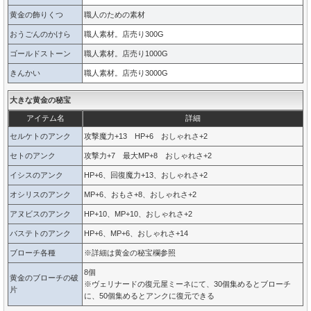
黄金の飾りくつ
職人のための素材
おうごんのかけら
職人素材。店売り300G
ゴールドストーン
職人素材。店売り1000G
きんかい
職人素材。店売り3000G
大きな黄金の秘宝
アイテム名
詳細
セルケトのアンク
攻撃魔力+13 HP+6 おしゃれさ+2
セトのアンク
攻撃力+7 最大MP+8 おしゃれさ+2
イシスのアンク
HP+6、回復魔力+13、おしゃれさ+2
オシリスのアンク
MP+6、おもさ+8、おしゃれさ+2
アヌビスのアンク
HP+10、MP+10、おしゃれさ+2
バステトのアンク
HP+6、MP+6、おしゃれさ+14
ブローチ各種
※詳細は黄金の秘宝欄参照
8個
黄金のブローチの破
※ヴェリナードの復元屋ミーネにて、30個集めるとブローチ
片
に、50個集めるとアンクに復元できる