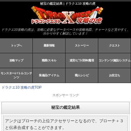
秘宝の鑑定結果 | ドラクエ10 攻略の虎
ドラクエ10攻略の虎は、攻略に必要なデータベースや攻略地図、チャートなど見やすく、
分かりやすく解説しています！
トップへ
最新情報
ストーリー
クエスト
攻略マップ
職業/スキル
迷宮/ピラ/邪神/魔塔
コンテンツ/施設/システム
モンスター/バトルコンテ
装備品/アイテム
職人レシピ
お役立ち
ンツ
ドラクエ10 攻略の虎TOP
スポンサー リンク
秘宝の鑑定結果
アンクはブローチの上位アクセサリーとなるので、ブローチ＋３
と伝承合成することができます。