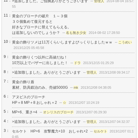
12：
>追加しました。ご指摘ありがとうございます
--
管理人
2014-08-04 16:57:
55
11：
黄金のブローチの破片 １～３個
３０個集めて復元すると
好きなブローチに替えてもらえる。
は追加しないのでしょうか？
--
名も無き少女
2014-08-02 17:28:50
10：
黄金の飾りツメは11万くらいしますよびっくりしましたｗｗ
--
こうめい
2013/12/25 05:45:58
9：
黄金の飾りくつ以外に高値だね！
10万以上でバザーに出しました！
--
ドラ
2013/12/15 01:25:29
8：
>追加致しました。ありがとうございます
--
管理人
2013/12/08 09:34:17
7：
黄金の飾り盾
素材、防具鍛治のみ、売値5000G
--
mk
2013/12/08 04:38:05
6：
アヌビスのブローチ
HP＋8 MP＋8 おしゃれ＋2
--
☆
2013/12/07 10:24:19
5：
MP+6、重さ+4
--
オシリスのブローチ
2013/12/07 05:29:30
4：
>追加致しました。ありがとうございます
--
管理人
2013/12/07 04:32:37
3：
セルケト HP+6 攻撃魔力+10 おしゃれ+2
--
セルケト
2013/12/07 01:1
0:45