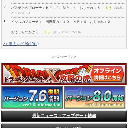
2：
バステトのブローチ：ＨＰ＋４，ＭＰ＋４，おしゃれ＋８
--
りう
2013/1
2/06 21:51:03
1：
イシスのブローチ： 回復魔力＋１０ ＨＰ＋６ おしゃれ＋２
おうごんのかけら
--
トラ
2013/12/06 10:59:16
>> 過去ログ (全19件)
スポンサーリンク
最新ニュース・アップデート情報