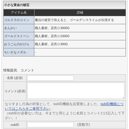
小さな黄金の秘宝
アイテム名
詳細
ゴルスラのコイン
魔法の迷宮で供えると、ゴールデンスライムが出現する
きんかい
職人素材。店売り3000G
ゴールドストーン
職人素材。店売り1000G
おうごんのかけら
職人素材。店売り300G
ちいさなメダル
-
情報提供、コメント
名前 (必須)
コメント(必須)
なりすまし行為の対策として、subID機能を設置致しました。
subID機能につ
いてはこちらをご参照下さい
。
（subIDが必要ない方は、今までと同じように名前とコメントだけ記入して下
さい。）
(英数字)
subID