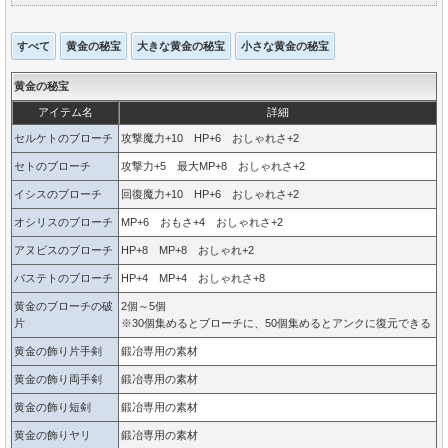
すべて
黄金の秘宝
大きな黄金の秘宝
小さな黄金の秘宝
黄金の秘宝
アイテム名
詳細
セルケトのブローチ
攻撃魔力+10 HP+6 おしゃれさ+2
セトのブローチ
攻撃力+5 最大MP+8 おしゃれさ+2
イシスのブローチ
回復魔力+10 HP+6 おしゃれさ+2
オシリスのブローチ
MP+6 おもさ+4 おしゃれさ+2
アヌビスのブローチ
HP+8 MP+8 おしゃれ+2
バステトのブローチ
HP+4 MP+4 おしゃれさ+8
黄金のブローチの破
2個～5個
片
※30個集めるとブローチに、50個集めるとアンクに復元できる
黄金の飾り片手剣
鍛冶専用の素材
黄金の飾り両手剣
鍛冶専用の素材
黄金の飾り短剣
鍛冶専用の素材
黄金の飾りヤリ
鍛冶専用の素材