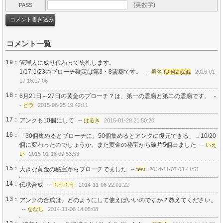
(英数字)
PASS
コメント一覧
19：
管理人に成り代わって失礼します。
1/17-1/23のブローチ確定は第3・8霊廟です。
--
匿名
ID:MzhjZjIz
2016-01-
17 18:17:06
18：
6月21日～27日の黄金のブローチ？は、第一の霊廟と第二の霊廟です。
-
-
ピラ
2015-06-25 19:42:11
17：
アンクも10個にして
--
はるき
2015-01-28 21:50:20
16：
「30個集めるとブローチに、50個集めるとアンクに復元できる」→10/20
個に変わったのでしょうか。また黄金の秘宝から破片5個出ました
--
いえ
い
2015-01-18 07:53:33
15：
大きな黄金の秘宝からブローチでました
--
test
2014-11-07 03:41:51
14：
伝承合成
--
ふうふう
2014-11-06 22:01:22
13：
アンクの合成は、どのようにして使えばいいのですか？教えてください。
--
ななし
2014-11-06 14:05:08