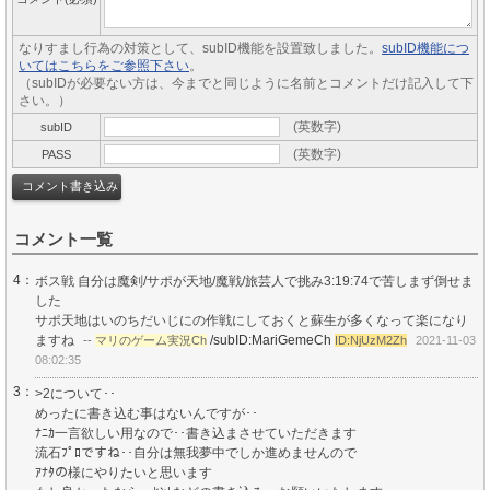
なりすまし行為の対策として、subID機能を設置致しました。
subID機能につ
いてはこちらをご参照下さい
。
（subIDが必要ない方は、今までと同じように名前とコメントだけ記入して下
さい。）
(英数字)
subID
(英数字)
PASS
コメント一覧
4：
ボス戦 自分は魔剣/サポが天地/魔戦/旅芸人で挑み3:19:74で苦しまず倒せま
した
サポ天地はいのちだいじにの作戦にしておくと蘇生が多くなって楽になり
ますね
/subID:MariGemeCh
--
マリのゲーム実況Ch
ID:NjUzM2Zh
2021-11-03
08:02:35
3：
>2について･･
めったに書き込む事はないんですが･･
ﾅﾆｶ一言欲しい用なので･･書き込まさせていただきます
流石ﾌﾟﾛですね･･自分は無我夢中でしか進めませんので
ｱﾅﾀの様にやりたいと思います