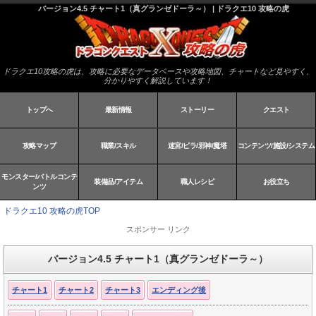
バージョン4.5 チャート1（真グランゼドーラ～） | ドラクエ10 攻略の虎
ドラクエ10攻略の虎は、攻略に必要なデータベースや攻略地図、チャートなど見やすく、
分かりやすく解説しています！
トップへ
最新情報
ストーリー
クエスト
攻略マップ
職業/スキル
迷宮/ピラ/邪神/魔塔
コンテンツ/施設/システム
モンスター/バトルコンテ
装備品/アイテム
職人レシピ
お役立ち
ンツ
ドラクエ10 攻略の虎TOP
スポンサー リンク
バージョン4.5 チャート1（真グランゼドーラ～）
チャート1
チャート2
チャート3
エンディング後