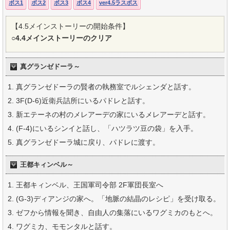
ボス1
ボス2
ボス3
ボス4
ver4.5ラスボス
【4.5メインストーリーの開始条件】
○
4.4メインストーリーのクリア
真グランゼドーラ～
真グランゼドーラの賢者の執務室でルシェンダと話す。
3F(D-6)近衛兵詰所にいるパドレと話す。
新エテーネの村のメレアーデの家にいるメレアーデと話す。
(F-4)にいるシンイと話し、「ハツラツ豆の袋」を入手。
真グランゼドーラ城に戻り、パドレに渡す。
王都キィンベル～
王都キィンベル、王国軍司令部 2F軍団長室へ
(G-3)ディアンジの家へ。「地脈の結晶のレシピ」を受け取る。
ゼフから情報を聞き、自由人の集落にいるワグミカのもとへ。
ワグミカ、モモンタルと話す。