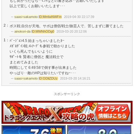
もし良かったなら･･ﾋﾝﾄなどの書き込み･･お願いいたします
以上で宜しくお願いいたします･･･
--
saasi-sakamoto
ID:MmIwNWFm
2019-04-30 22:17:39
2：
ボス戦:自分が天地、サポは僧侶/戦士/旅芸人で、苦しまずに勝てました
--
ainokori-da
ID:MWNhODg0
2019-03-20 20:12:06
1：
ﾊﾞｰｼﾞｮﾝ4.5 始まっちゃいましたﾈ~
ﾒｶﾞﾛﾀﾞｲﾝ戦 ﾒﾚｱｰﾃﾞも参戦で助かりました
いくら死んでもいいように
ｻﾎﾟｰﾄを 賢者に僧侶と 魔法戦士で
まとめてみました
時間にして 6:49:58で倒す事が出来ました
やっぱり･･敵のHPは知りたいですね~･･･
--
saasi-sakamoto
ID:ODliZDUz
2019-03-20 14:16:21
スポンサーリンク