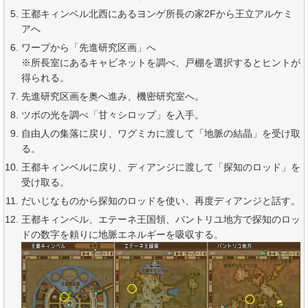
王都キィンベル北西にあるヨンゲ所長の家2Fから王立アルケミ
アへ
ワープから「先進研究区画」へ
※所長室にあるキャビネットを調べ、戸棚を選択するとヒントが
得られる。
先進研究区画を奥へ進み、機密研究室へ。
ツボの光を調べ「甘々シロップ」を入手。
自由人の集落に戻り、ワグミカに渡して「地脈の結晶」を受け取
る。
王都キィンベルに戻り、ディアンジに渡して「探知のロッド」を
受け取る。
だいじなものから探知のロッドを使い、再度ディアンジと話す。
王都キィンベル、エテーネ王国領、バントリユ地方で探知のロッ
ドの数字を頼りに地脈エネルギーを吸収する。