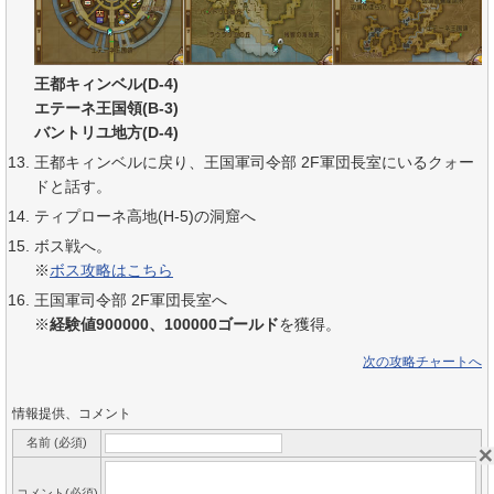
王都キィンベル(D-4)
エテーネ王国領(B-3)
バントリユ地方(D-4)
王都キィンベルに戻り、王国軍司令部 2F軍団長室にいるクォー
ドと話す。
ティプローネ高地(H-5)の洞窟へ
ボス戦へ。
※
ボス攻略はこちら
王国軍司令部 2F軍団長室へ
※
経験値900000、100000ゴールド
を獲得。
次の攻略チャートへ
情報提供、コメント
名前 (必須)
コメント(必須)