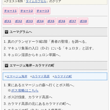
○クエスト826「
タイムカプセル
」のクリア
チャート1
チャート2
チャート3
ボス1
ボス2
ボス3
ボス4
ボス5
ボス6
ボス7
ボス8
ユーマグラムへ
真のグランゼドーラ城1階「勇者の聖壇」を調べる。
マキュリ集落の入口（D-2）にいる「キュロタ」と話す。
キュロン湿原からキュロン草園へ。
エマージュ海岸～カラマドの町
○
エマージュ海岸
○
カラマド高原
○
カラマドの町
東にあるエマージュの森へ行くとボス戦へ。
※
ボス攻略はこちら
ボス討伐後、カラマド高原へ
カラマド高原の北にあるカラマドの町へ。