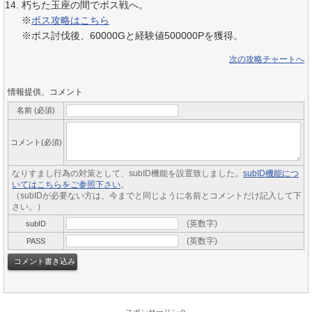
朽ちた玉座の間でボス戦へ。
※
ボス攻略はこちら
※ボス討伐後、60000Gと経験値500000Pを獲得。
次の攻略チャートへ
情報提供、コメント
名前 (必須)
コメント(必須)
なりすまし行為の対策として、subID機能を設置致しました。
subID機能につ
いてはこちらをご参照下さい
。
（subIDが必要ない方は、今までと同じように名前とコメントだけ記入して下
さい。）
(英数字)
subID
(英数字)
PASS