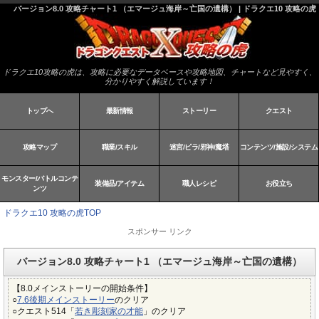
バージョン8.0 攻略チャート1 （エマージュ海岸～亡国の遺構） | ドラクエ10 攻略の虎
ドラクエ10攻略の虎は、攻略に必要なデータベースや攻略地図、チャートなど見やすく、
分かりやすく解説しています！
トップへ
最新情報
ストーリー
クエスト
攻略マップ
職業/スキル
迷宮/ピラ/邪神/魔塔
コンテンツ/施設/システム
モンスター/バトルコンテ
装備品/アイテム
職人レシピ
お役立ち
ンツ
ドラクエ10 攻略の虎TOP
スポンサー リンク
バージョン8.0 攻略チャート1 （エマージュ海岸～亡国の遺構）
【8.0メインストーリーの開始条件】
○
7.6後期メインストーリー
のクリア
○クエスト514「
若き彫刻家の才能
」のクリア