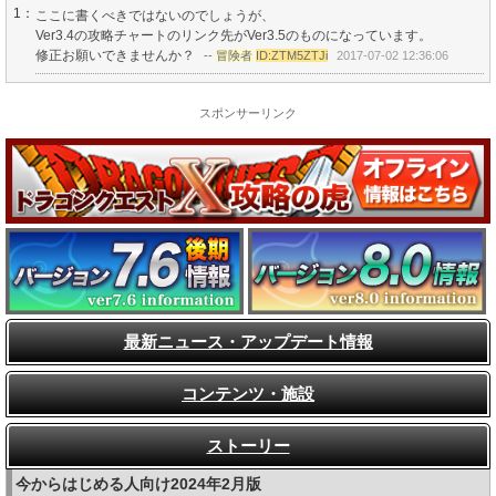
1：
ここに書くべきではないのでしょうが、
Ver3.4の攻略チャートのリンク先がVer3.5のものになっています。
修正お願いできませんか？
--
冒険者
ID:ZTM5ZTJi
2017-07-02 12:36:06
スポンサーリンク
最新ニュース・アップデート情報
コンテンツ・施設
ストーリー
今からはじめる人向け2024年2月版