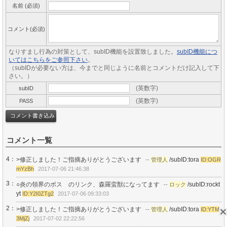
名前 (必須)
コメント(必須)
なりすまし行為の対策として、subID機能を設置致しました。
subID機能につ
いてはこちらをご参照下さい
。
（subIDが必要ない方は、今までと同じように名前とコメントだけ記入して下
さい。）
(英数字)
subID
(英数字)
PASS
コメント一覧
4：
>修正しました！ご指摘ありがとうございます
/subID:tora
--
管理人
ID:OGR
mYzBh
2017-07-06 21:46:38
3：
○炎の領界のボス のリンク、森羅蛮獣になってます
/subID:rockt
--
ロック
yt
ID:Y2I0ZTg2
2017-07-06 09:33:03
2：
>修正しました！ご指摘ありがとうございます
/subID:tora
--
管理人
ID:YTM
3MjZj
2017-07-02 22:22:56