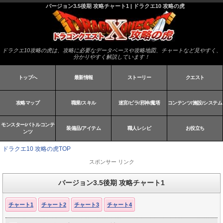
バージョン3.5後期 攻略チャート1 | ドラクエ10 攻略の虎
ドラクエ10攻略の虎は、攻略に必要なデータベースや攻略地図、チャートなど見やすく、
分かりやすく解説しています！
トップへ
最新情報
ストーリー
クエスト
攻略マップ
職業/スキル
迷宮/ピラ/邪神/魔塔
コンテンツ/施設/システム
モンスター/バトルコンテ
装備品/アイテム
職人レシピ
お役立ち
ンツ
ドラクエ10 攻略の虎TOP
スポンサー リンク
バージョン3.5後期 攻略チャート1
チャート1
チャート2
チャート3
チャート4