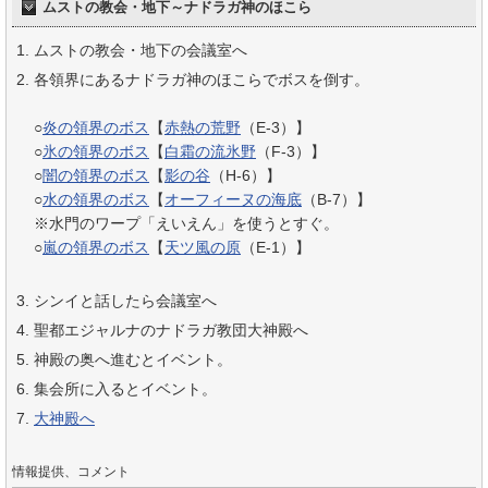
ムストの教会・地下～ナドラガ神のほこら
ムストの教会・地下の会議室へ
各領界にあるナドラガ神のほこらでボスを倒す。
○
炎の領界のボス
【
赤熱の荒野
（E-3）】
○
氷の領界のボス
【
白霜の流氷野
（F-3）】
○
闇の領界のボス
【
影の谷
（H-6）】
○
水の領界のボス
【
オーフィーヌの海底
（B-7）】
※水門のワープ「えいえん」を使うとすぐ。
○
嵐の領界のボス
【
天ツ風の原
（E-1）】
シンイと話したら会議室へ
聖都エジャルナのナドラガ教団大神殿へ
神殿の奥へ進むとイベント。
集会所に入るとイベント。
大神殿へ
情報提供、コメント