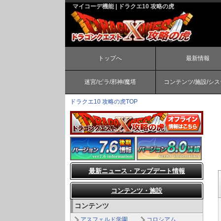
マイコーデ機能 | ドラクエ10 攻略の虎
トップへ
最新情報
迷宮/ピラ/邪神/魔塔
コンテンツ/施設/シ
ドラクエ10 攻略の虎TOP
最新ニュース・アップデート情報
コンテンツ・施設
コンテンツ
アスフェルド学園
コロシアム