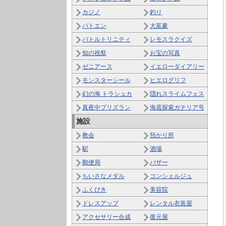
カジノ
釣り
バトエン
大富豪
バトルトリニティ
レモスラクイズ
知の祝祭
お宝の写真
ゼニアース
イエローダイアリー
モンスターシール
ヒエログリフ
幻の海 トラシュカ
隠れスライムフェス
真夜中プリズラン
海底探索ガテリア号
施設
教会
預かり所
駅
酒場
郵便局
バザー
ちいさなメダル
コンシェルジュ
ふくびき
美容院
ドレスアップ
レンタル衣装屋
アクセサリー合成
復元屋