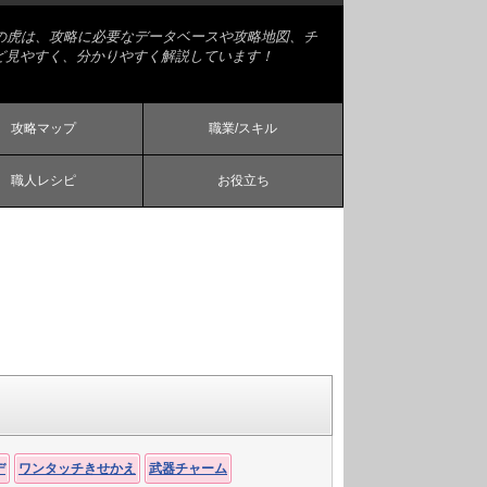
略の虎は、攻略に必要なデータベースや攻略地図、チ
ど見やすく、分かりやすく解説しています！
攻略マップ
職業/スキル
職人レシピ
お役立ち
デ
ワンタッチきせかえ
武器チャーム