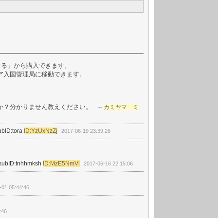
する」から購入できます。
ア入国管理局に移動できます。
か？分かりません教えください。
カミヤマ ミ
--
ubID:tora
ID:YzUxNzZj
2017-06-19 23:39:26
/subID:tnhhmksh
ID:MzE5NmVl
2017-06-16 22:15:06
-01 05:44:46
:46