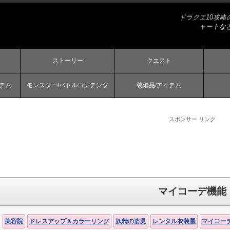
ドラクエ10攻
ャートな
ストーリー
クエスト
ステム
モンスター/バトルコンテンツ
装備品/アイテム
スポンサー リンク
マイコーデ機能
美容院
ドレスアップ＆カラーリング
妖精の姿見
レンタル衣装屋
マイコー