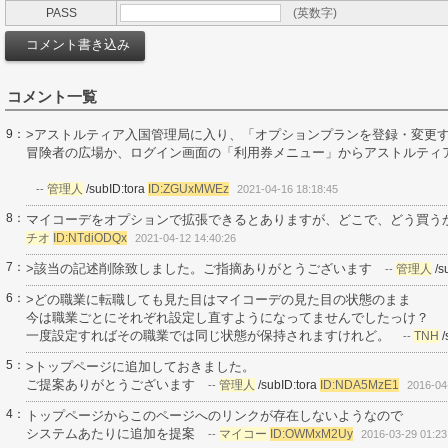
PASS
(英数字)
コメント一覧
9：
>アストルティア入国管理局に入り、「オプションプランを登録・変更
冒険者の広場か、ログイン画面の「利用券メニュー」からアストルティ
管理人
/subID:tora
ID:ZGUxMWEz
--
2021-04-16 18:18:45
8：
マイコーデをオプションで拡張できるとありますが、どこで、どう買う
チオ
ID:NTdiODQx
2021-04-12 14:40:26
7：
>該当の記述削除致しました。ご指摘ありがとうございます
管理人
/s
--
6：
>どの職業に転職しても見た目はマイコーデの見た目の状態のまま
今は職業ごとにそれぞれ設定し直すようになってませんでしたっけ？
一度設定すればその職業では同じ状態が保持されますけれど。
TNH
--
5：
>トップページに追加しておきました。
ご提案ありがとうございます
管理人
/subID:tora
ID:NDA5MzE1
--
2016-04
4：
トップページからこのページへのリンクが存在しないようなので
システムあたりに追加を提案
マイコー
ID:OWMxM2Uy
--
2016-03-29 01:23