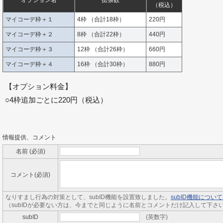
オプション名
拡張数
（税込）
マイコーデ枠＋１
4枠 （合計18枠）
220円
マイコーデ枠＋２
8枠 （合計22枠）
440円
マイコーデ枠＋３
12枠 （合計26枠）
660円
マイコーデ枠＋４
16枠 （合計30枠）
880円
【オプション料金】
○4枠追加ごとに220円（税込）
情報提供、コメント
名前 (必須)
コメント(必須)
なりすまし行為の対策として、subID機能を設置致しました。
subID機能につ
（subIDが必要ない方は、今までと同じように名前とコメントだけ記入して下さ
subID
(英数字)