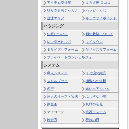
アイテム交換屋
よろず屋 ロココ
取り寄せ商チャガナ
ハッピーくじ
遊泳エリア
キュウサイポイント
ハウジング
住宅について
畑の栽培について
レンダーヒルズ
マイタウン
Ｓサイズリフォーム
Ｍサイズリフォーム
プライベートコンシェルジュ
システム
職人システム
汗と涙の結晶
スキルブック
極致への道標
名声
思い出アルバム
達人のオーブ・宝珠
ふしぎな小箱
錬金釜
妖精の姿見
マイコーデ
武器チャーム
錬金石
種族の日