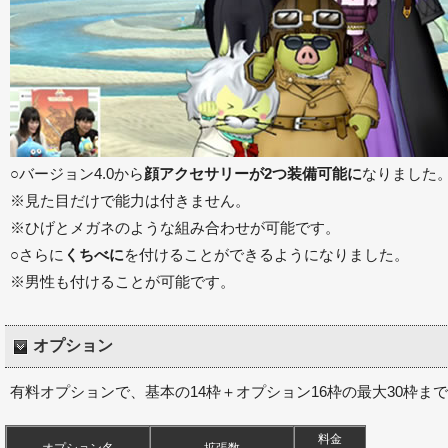
○バージョン4.0から
顔アクセサリーが2つ装備可能に
なりました
※見た目だけで能力は付きません。
※ひげとメガネのような組み合わせが可能です。
○さらに
くちべに
を付けることができるようになりました。
※男性も付けることが可能です。
オプション
有料オプションで、基本の14枠＋オプション16枠の最大30枠ま
料金