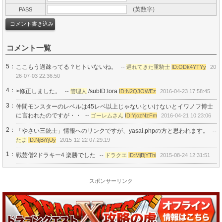
(英数字)
PASS
コメント一覧
5：
ここもう過疎ってる？ヒトいないね。
--
遅れてきた重騎士
ID:ODk4YTYy
20
26-07-03 22:36:50
4：
>修正しました。
/subID:tora
--
管理人
ID:N2Q3OWEz
2016-04-23 17:58:45
3：
仲間モンスターのレベルは45レベ以上じゃないといけないとイワノフ博士
に言われたのですが・・
--
ゴーレムさん
ID:YjczNzFm
2016-04-21 10:23:06
2：
「やさい三銃士」情報へのリンクですが、yasai.phpの方と思われます。
--
たま
ID:NjBiYjUy
2015-12-22 07:29:19
1：
戦芸僧2ドラキー4 楽勝でした
--
ドラクエ
ID:MjBjYThi
2015-08-24 12:31:51
スポンサーリンク