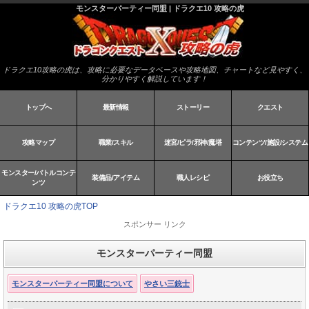
モンスターパーティー同盟 | ドラクエ10 攻略の虎
ドラクエ10攻略の虎は、攻略に必要なデータベースや攻略地図、チャートなど見やすく、
分かりやすく解説しています！
トップへ
最新情報
ストーリー
クエスト
攻略マップ
職業/スキル
迷宮/ピラ/邪神/魔塔
コンテンツ/施設/システム
モンスター/バトルコンテ
装備品/アイテム
職人レシピ
お役立ち
ンツ
ドラクエ10 攻略の虎TOP
スポンサー リンク
モンスターパーティー同盟
モンスターパーティー同盟について
やさい三銃士