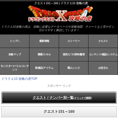
クエスト151～160 | ドラクエ10 攻略の虎
ドラクエ10攻略の虎は、攻略に必要なデータベースや攻略地図、チャートなど見やすく、
分かりやすく解説しています！
トップへ
最新情報
ストーリー
クエスト
攻略マップ
職業/スキル
迷宮/ピラ/邪神/魔塔
コンテンツ/施設/システム
モンスター/バトルコンテ
装備品/アイテム
職人レシピ
お役立ち
ンツ
ドラクエ10 攻略の虎TOP
スポンサー リンク
クエスト / ナンバー別一覧
(クリックで開閉)
クエスト151～160