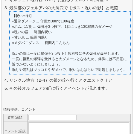
最深部のフェルアバの大洞穴で【ボス：呪いの影】と戦闘
【呪いの影】
○通常ダメージ… 守備力300で100程度
○ポムボム改 … 爆弾を3つ投下、1個につき130程度のダメージ
○呪いの霧 … 範囲内呪い
○甘い息 … 範囲内眠り
○メダパニダンス … 範囲内こんらん
呪いの影は一度に爆弾を3つ投下し数秒後にその爆弾が爆発します。
一度に複数の爆弾を受けると大ダメージとなるため、爆弾には不用意に
近づかないようにしましょう。
眠りや混乱はツッコミやザメハで、呪いはおはらいで対処しましょう。
リンクル地方（B-4）の銀の丘へ行くとクエストクリア
その後オルフェアの町に行くとイベントが見れます。
情報提供、コメント
名前 (必須)
コメント(必須)