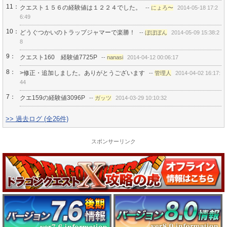
11：
クエスト１５６の経験値は１２２４でした。
--
にょろ〜
2014-05-18 17:2
6:49
10：
どうぐつかいのトラップジャマーで楽勝！
--
ぼぼぼん
2014-05-09 15:38:2
8
9：
クエスト160 経験値7725P
--
nanasi
2014-04-12 00:06:17
8：
>修正・追加しました。ありがとうございます
--
管理人
2014-04-02 16:17:
44
7：
クエ159の経験値3096P
--
ガッツ
2014-03-29 10:10:32
>> 過去ログ (全26件)
スポンサーリンク