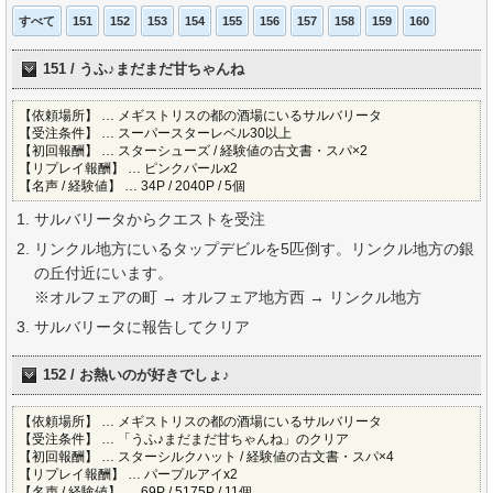
すべて
151
152
153
154
155
156
157
158
159
160
151 / うふ♪まだまだ甘ちゃんね
【依頼場所】 … メギストリスの都の酒場にいるサルバリータ
【受注条件】 … スーパースターレベル30以上
【初回報酬】 … スターシューズ / 経験値の古文書・スパ×2
【リプレイ報酬】 … ピンクパールx2
【名声 / 経験値】 … 34P / 2040P / 5個
サルバリータからクエストを受注
リンクル地方にいるタップデビルを5匹倒す。リンクル地方の銀
の丘付近にいます。
※オルフェアの町 → オルフェア地方西 → リンクル地方
サルバリータに報告してクリア
152 / お熱いのが好きでしょ♪
【依頼場所】 … メギストリスの都の酒場にいるサルバリータ
【受注条件】 … 「うふ♪まだまだ甘ちゃんね」のクリア
【初回報酬】 … スターシルクハット / 経験値の古文書・スパ×4
【リプレイ報酬】 … パープルアイx2
【名声 / 経験値】 … 69P / 5175P / 11個