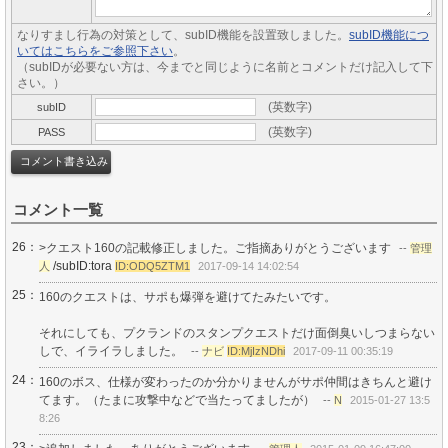
なりすまし行為の対策として、subID機能を設置致しました。
subID機能につ
いてはこちらをご参照下さい
。
（subIDが必要ない方は、今までと同じように名前とコメントだけ記入して下
さい。）
(英数字)
subID
(英数字)
PASS
コメント一覧
26：
>クエスト160の記載修正しました。ご指摘ありがとうございます
--
管理
/subID:tora
人
ID:ODQ5ZTM1
2017-09-14 14:02:54
25：
160のクエストは、サポも爆弾を避けてたみたいです。
それにしても、プクランドのスタンプクエストだけ面倒臭いしつまらない
しで、イライラしました。
--
ナビ
ID:MjIzNDhi
2017-09-11 00:35:19
24：
160のボス、仕様が変わったのか分かりませんがサポ仲間はきちんと避け
てます。（たまに攻撃中などで当たってましたが）
--
N
2015-01-27 13:5
8:26
23：