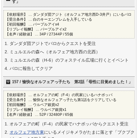
す」
【依頼場所】 … ダンダダ団アジト（オルフェア地方西D-3井戸）にいるバロ
【受注条件】 … 白のキーエンブレムを入手している
【初回報酬】 … パープルアイx4
【リプレイ報酬】 … パープルアイx2
【名声 / 経験値】 … 34P / 27344P / 55個
ダンダダ団アジトでバロからクエストを受注
ミュルエルの森へ（オルフェア地方西の北西）
ミュルエルの森（H-6）のフォステイル広場に行くとイベント
バロに報告してクリア
157 / 愉快なオルフェアっ子たち 第2話「母性に目覚めました！」
【依頼場所】 … オルフェアの町（F-4）の民家にいるハナポッパ
【受注条件】 … 愉快なオルフェアっ子たち第1話をクリアしている
【初回報酬】 … ウルベア銀貨x2
【リプレイ報酬】 … ウルベア銀貨x1
【名声 / 経験値】 … 52P / 32480P / 65個
オルフェアの町（F-4）の民家でハナポッパからクエスト受注
オルフェア地方東
にいるメイジキメラがたまに落とす「プクプク