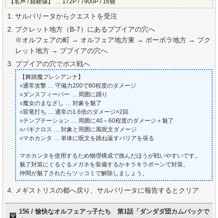
【名声 / 経験値】 … 172P / 7900P / 16個
サルバリータからクエストを受注
プクレット地方（B-7）にあるププイアの穴へ
※オルフェアの町 → オルフェア地方東 → ポーポラ地方 → プク
レット地方 → ププイアの穴へ
ププイアの穴でボス戦へ
【舞踏魔プレシアンナ】
○通常攻撃 … 守備力200で80程度のダメージ
○ダンスフィーバー … 周囲に踊り
○魔女のまなざし … 対象を魅了
○双竜打ち … 通常の1.6倍のダメージ×2回
○テンプテーション … 周囲に40～60程度のダメージ＋魅了
○バギクロス … 対象と周囲に風呪文ダメージ
○マホカンタ … 単体に呪文を跳ね返すバリアを張る
マホカンタを使用するため物理構成で挑んだほうが戦いやすいです。
魅了対策にぐるぐるメガネを装備するかキラキラポーンで対策。
仲間が魅了されたらツッコミで解除しましょう。
メギストリスの都へ戻り、サルバリータに報告するとクリア
156 / 愉快なオルフェアっ子たち 第1話「ダンダダ団カムバックで