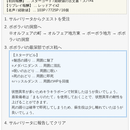
【初回報酬】 … スターコート / 経験値の古文書・スパ×4
【リプレイ報酬】 … レッドアイx2
【名声 / 経験値】 … 103P / 7725P / 16個
サルバリータからクエストを受注
ポポラパの洞窟へ
※オルフェアの町 → オルフェア地方東 → ポーポラ地方 → ポポ
ラパの洞窟
ポポラパの最深部でボス戦へ
【スターデビル】
○魅惑の踊り … 周囲に魅了
○メダパニダンス … 周囲に混乱
○呪いのおどり … 周囲に呪い
○死のおどり … 周囲に即死
○ハッスルダンス … 周囲のHPを回復
状態異常が多いためキラキラポーンで対策したほうが良いでしょう。
盾装備者は「まもりのたて」を使用しておくことで、状態異常の耐性を
上げることができます。
死の踊りは確率で即死してしまうため、蘇生役は少し離れていたほうが
良いでしょう。
サルバリータに報告してクリア