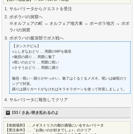
サルバリータからクエストを受注
ポポラパの洞窟へ
※オルフェアの町 → オルフェア地方東 → ポーポラ地方 → ポポ
ラパの洞窟
ポポラパの最深部でボス戦へ
【ダンスデビル】
○ふしぎなおどり … 周囲のMPを吸収
○魅惑の踊り … 周囲に魅了
○呪いのおどり … 周囲に呪い
○さそうおどり … 周囲に踊り
魅惑・呪い・踊りがやっかい。魅了はぐるぐるメガネ。呪いは破呪のリ
ングで対策。
踊りは踊りガードがなければキラキラポーンを使って対策しましょう。
サルバリータに報告してクリア
153 / さあ♪咲き乱れるのよ
【依頼場所】 … メギストリスの都の酒場にいるサルバリータ
【受注条件】 … 「お熱いのが好きでしょ♪」のクリア