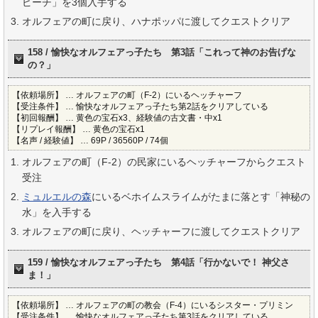
ピーチ」を3個入手する
オルフェアの町に戻り、ハナポッパに渡してクエストクリア
158 / 愉快なオルフェアっ子たち 第3話「これって神のお告げな
の？」
【依頼場所】 … オルフェアの町（F-2）にいるヘッチャーフ
【受注条件】 … 愉快なオルフェアっ子たち第2話をクリアしている
【初回報酬】 … 黄色の宝石x3、経験値の古文書・中x1
【リプレイ報酬】 … 黄色の宝石x1
【名声 / 経験値】 … 69P / 36560P / 74個
オルフェアの町（F-2）の民家にいるヘッチャーフからクエスト
受注
ミュルエルの森
にいるベホイムスライムがたまに落とす「神秘の
水」を入手する
オルフェアの町に戻り、ヘッチャーフに渡してクエストクリア
159 / 愉快なオルフェアっ子たち 第4話「行かないで！ 神父さ
ま！」
【依頼場所】 … オルフェアの町の教会（F-4）にいるシスター・プリミン
【受注条件】 … 愉快なオルフェアっ子たち第3話をクリアしている