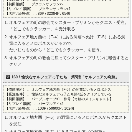
【初回報酬】 … プクランサフランx2
【リプレイ報酬】 … プクランサフランx1
【名声 / 経験値】 … 86P / 32384P / 65個
オルフェアの町の教会でシスター・プリミンからクエスト受注。
「どこでもクラッカー」を受け取る
オルフェア地方西の（F-4）にある洞窟へぬけ（F-5）にある洞
窟に入るとメロポネスがいるので、
だいじなものから「どこでもクラッカー」を使う。
オルフェアの町の教会に戻ってシスター・プリミンに報告すると
クリア
160 / 愉快なオルフェアっ子たち 第5話「オルフェアの奇跡」
【依頼場所】 … オルフェア地方西（F-5）の洞窟にいるメロポネス
【受注条件】 … 愉快なオルフェアっ子たち第4話をクリアしている
【初回報酬】 … パープルオーブx1、称号【奇跡のメインキャスト】
【リプレイ報酬】 … パープルアイx5
【名声 / 経験値】 … 103P / 50900P / 102個
オルフェア地方西（F-5）の洞窟にいるメロポネスからクエスト
を受注
オルフェア地方西（B-7）にあるフェルアバの洞窟へ