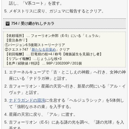
話し、「V系コート」を渡す。
メギストリスに戻り、ガジュマに報告するとクリア。
754 / 受け継がれしチカラ
【依頼場所】 … フォーリオン外郭（E-5）にいる「ミュラル」
【受注条件▽】
①バージョン6.5後期ストーリークリア
②クエスト747「
新たなる目覚め
」クリア
【初回報酬】 … 巨竜樹の枝×4 / 称号【種族誕生を見届けし者】
【リプレイ報酬】 …じょうぶな枝×3
【名声 / 経験値 / 特訓】 … 98P / 100200P / 201個
エテーネルキューブで「古・とこしえの神殿」へ行き、女神の神
座にいる「ナドラガ神」と話す。
古フォーリオン・星羅の天宮へ行き、新星の間にいる「アル・イ
ヴェナ」と話す。
ナドラガンドの混沌
に生息する「ヘルジュラシック」を5体倒し
て「強靭なホネの束」を入手する。
星羅の天宮に戻り、「アル」に渡す。
古フォーリオン（E-5）にある謎の光を調べ、「謎の光球」を入
手する。