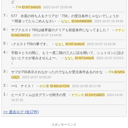
ど
--
774
ID:NTJmNzI5
2023-10-07 15:50:49
7：
577 水底の待ち人をクリアが「756」の受注条件じゃないでしょうか
＊間違ってたらごめんなさい
--
ななし
ID:NmNlNDM5
2023-10-07 15:34:56
6：
サブクエスト760は破界篇のクリアも前提条件になってました！
--
ナナシ
ID:M2JiNGEz
2023-10-07 14:44:59
5：
↓クエスト759の事です。
--
ななし
ID:NTJmNzI5
2023-10-07 13:55:36
4：
手順４と５の間に、もう一度二階の三人に話を聞いて、シュトロンに話さ
ないとクエが進みませんよ〜。
--
ななし
ID:NTJmNzI5
2023-10-07 13:53:2
1
3：
サブが756表示されなかったのでなんか受注条件あるのかな
--
774
ID:MTA
1ZjQ1
2023-10-07 10:50:20
2：
>>1 ナイス！
--
のり茶
ID:MzUzY2Vk
2023-10-05 20:17:40
1：
ヒースフィムは古グランゼ樹天の里
--
ナウシカ
ID:ZmYyMDZi
2023-10-05
18:37:25
>> 過去ログ (全17件)
スポンサーリンク