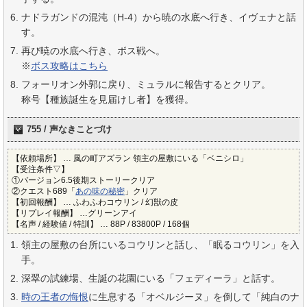
ナドラガンドの混沌（H-4）から暁の水底へ行き、イヴェナと話
す。
再び暁の水底へ行き、ボス戦へ。
※
ボス攻略はこちら
フォーリオン外郭に戻り、ミュラルに報告するとクリア。
称号【種族誕生を見届けし者】を獲得。
755 / 声なきことづけ
【依頼場所】 … 風の町アズラン 領主の屋敷にいる「ベニシロ」
【受注条件▽】
①バージョン6.5後期ストーリークリア
②クエスト689「
あの味の秘密
」クリア
【初回報酬】 … ふわふわコウリン / 幻獣の皮
【リプレイ報酬】 …グリーンアイ
【名声 / 経験値 / 特訓】 … 88P / 83800P / 168個
領主の屋敷の台所にいるコウリンと話し、「眠るコウリン」を入
手。
深翠の試練場、生誕の花園にいる「フェディーラ」と話す。
時の王者の悔恨
に生息する「オベルジーヌ」を倒して「純白のナ