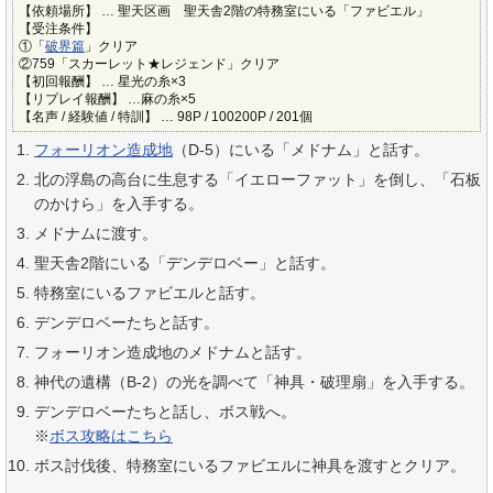
【依頼場所】 … 聖天区画 聖天舎2階の特務室にいる「ファビエル」
【受注条件】
①「
破界篇
」クリア
②759「スカーレット★レジェンド」クリア
【初回報酬】 … 星光の糸×3
【リプレイ報酬】 …麻の糸×5
【名声 / 経験値 / 特訓】 … 98P / 100200P / 201個
フォーリオン造成地
（D-5）にいる「メドナム」と話す。
北の浮島の高台に生息する「イエローファット」を倒し、「石板
のかけら」を入手する。
メドナムに渡す。
聖天舎2階にいる「デンデロベー」と話す。
特務室にいるファビエルと話す。
デンデロベーたちと話す。
フォーリオン造成地のメドナムと話す。
神代の遺構（B-2）の光を調べて「神具・破理扇」を入手する。
デンデロベーたちと話し、ボス戦へ。
※
ボス攻略はこちら
ボス討伐後、特務室にいるファビエルに神具を渡すとクリア。