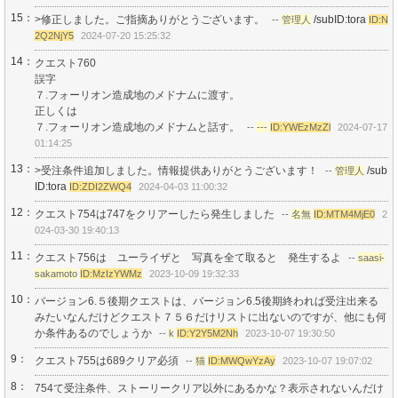
15：
>修正しました。ご指摘ありがとうございます。
/subID:tora
--
管理人
ID:N
2Q2NjY5
2024-07-20 15:25:32
14：
クエスト760
誤字
７.フォーリオン造成地のメドナムに渡す。
正しくは
７.フォーリオン造成地のメドナムと話す。
--
---
ID:YWEzMzZl
2024-07-17
01:14:25
13：
>受注条件追加しました。情報提供ありがとうございます！
/sub
--
管理人
ID:tora
ID:ZDI2ZWQ4
2024-04-03 11:00:32
12：
クエスト754は747をクリアーしたら発生しました
--
名無
ID:MTM4MjE0
2
024-03-30 19:40:13
11：
クエスト756は ユーライザと 写真を全て取ると 発生するよ
--
saasi-
sakamoto
ID:MzIzYWMz
2023-10-09 19:32:33
10：
バージョン6.５後期クエストは、バージョン6.5後期終われば受注出来る
みたいなんだけどクエスト７５６だけリストに出ないのですが、他にも何
か条件あるのでしょうか
--
k
ID:Y2Y5M2Nh
2023-10-07 19:30:50
9：
クエスト755は689クリア必須
--
猫
ID:MWQwYzAy
2023-10-07 19:07:02
8：
754て受注条件、ストーリークリア以外にあるかな？表示されないんだけ