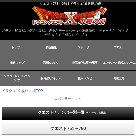
クエスト751～760 | ドラクエ10 攻略の虎
ドラクエ10攻略の虎は、攻略に必要なデータベースや攻略地図、チャートなど見やすく、
分かりやすく解説しています！
トップへ
最新情報
ストーリー
クエスト
攻略マップ
職業/スキル
迷宮/ピラ/邪神/魔塔
コンテンツ/施設/システム
モンスター/バトルコンテ
装備品/アイテム
職人レシピ
お役立ち
ンツ
ドラクエ10 攻略の虎TOP
スポンサー リンク
クエスト / ナンバー別一覧
(クリックで開閉)
クエスト751～760