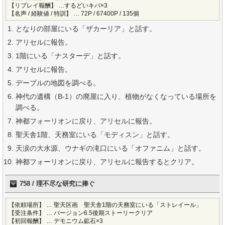
【リプレイ報酬】 …するどいキバ×3
【名声 / 経験値 / 特訓】 … 72P / 67400P / 135個
となりの部屋にいる「ザカーリア」と話す。
アリセルに報告。
1階にいる「ナスターデ」と話す。
アリセルに報告。
デーブルの地図を調べる。
神代の遺構（B-1）の廃屋に入り、植物がなくなっている場所を
調べる。
神都フォーリオンに戻り、アリセルに報告。
聖天舎1階、天務室にいる「モディスン」と話す。
天涙の大水源、ウナギの滝口にいる「オファニム」と話す。
神都フォーリオンに戻り、アリセルに報告するとクリア。
758 / 理不尽な研究に捧ぐ
【依頼場所】 … 聖天区画 聖天舎1階の天務室にいる「ストレイール」
【受注条件】 … バージョン6.5後期ストーリークリア
【初回報酬】 … デモニウム鉱石×3