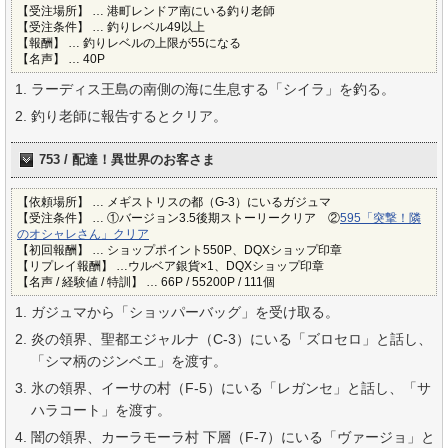
【受注場所】 … 港町レンドア南にいる釣り老師
【受注条件】 … 釣りレベル49以上
【報酬】 … 釣りレベルの上限が55になる
【名声】 … 40P
ラーディス王島の南側の海に生息する「シイラ」を釣る。
釣り老師に報告するとクリア。
753 / 配達！異世界のお客さま
【依頼場所】 … メギストリスの都（G-3）にいるガジュマ
【受注条件】 … ①バージョン3.5後期ストーリークリア ②
595「突撃！隣
のオシャレさん」クリア
【初回報酬】 … ショップポイント550P、DQXショップ印章
【リプレイ報酬】 …ウルベア銀貨×1、DQXショップ印章
【名声 / 経験値 / 特訓】 … 66P / 55200P / 111個
ガジュマから「ショッパーバッグ」を受け取る。
炎の領界、聖都エジャルナ（C-3）にいる「ズロセロ」と話し、
「シマ柄のジンベエ」を渡す。
氷の領界、イーサの村（F-5）にいる「レガンセ」と話し、「サ
ハラコート」を渡す。
闇の領界、カーラモーラ村 下層（F-7）にいる「ヴァージョ」と