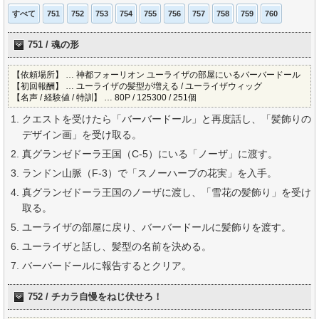
すべて
751
752
753
754
755
756
757
758
759
760
751 / 魂の形
【依頼場所】 … 神都フォーリオン ユーライザの部屋にいるバーバードール
【初回報酬】 … ユーライザの髪型が増える / ユーライザウィッグ
【名声 / 経験値 / 特訓】 … 80P / 125300 / 251個
クエストを受けたら「バーバードール」と再度話し、「髪飾りの
デザイン画」を受け取る。
真グランゼドーラ王国（C-5）にいる「ノーザ」に渡す。
ランドン山脈（F-3）で「スノーハーブの花実」を入手。
真グランゼドーラ王国のノーザに渡し、「雪花の髪飾り」を受け
取る。
ユーライザの部屋に戻り、バーバードールに髪飾りを渡す。
ユーライザと話し、髪型の名前を決める。
バーバードールに報告するとクリア。
752 / チカラ自慢をねじ伏せろ！