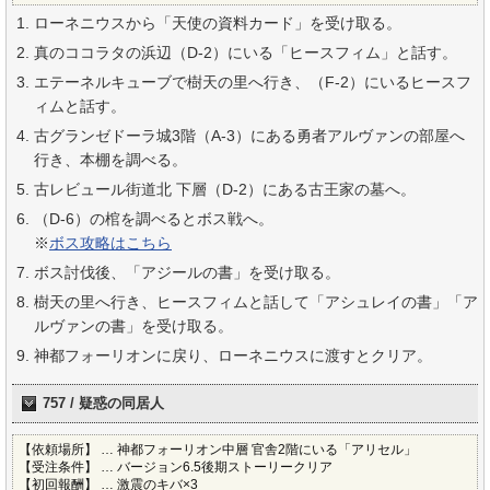
ローネニウスから「天使の資料カード」を受け取る。
真のココラタの浜辺（D-2）にいる「ヒースフィム」と話す。
エテーネルキューブで樹天の里へ行き、（F-2）にいるヒースフ
ィムと話す。
古グランゼドーラ城3階（A-3）にある勇者アルヴァンの部屋へ
行き、本棚を調べる。
古レビュール街道北 下層（D-2）にある古王家の墓へ。
（D-6）の棺を調べるとボス戦へ。
※
ボス攻略はこちら
ボス討伐後、「アジールの書」を受け取る。
樹天の里へ行き、ヒースフィムと話して「アシュレイの書」「ア
ルヴァンの書」を受け取る。
神都フォーリオンに戻り、ローネニウスに渡すとクリア。
757 / 疑惑の同居人
【依頼場所】 … 神都フォーリオン中層 官舎2階にいる「アリセル」
【受注条件】 … バージョン6.5後期ストーリークリア
【初回報酬】 … 激震のキバ×3