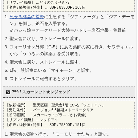
【リプレイ報酬】 …どうのこうせき×3
【名声 / 経験値 / 特訓】 … 88P / 83800P / 168個
死せる結晶の荒野
に生息する「ジア・メーダ」と「ジア・デーモ
ン」を倒し、鉱石を入手する。
※バシっ娘⇒オーグリード大陸⇒バドリー岩石地帯・荒野前
聖天舎に戻り、ストレイールに渡す。
フォーリオン外郭（C-5）にある薬師の家に行き、サワディエル
から「うつろいの試薬」を受け取る。
聖天舎に戻り、ストレイールに渡す。
1階、談話室にいる「マイモーン」と話す。
ストレイールに報告するとクリア。
759 / スカーレット★レジェンド
【依頼場所】 … 聖天区画 聖天舎1階にいる「シュトロン」
【受注条件】 … バージョン6.5後期ストーリークリア
【初回報酬】 … スカーレットグラス（かお装備）
【リプレイ報酬】 …レッドアイ
【名声 / 経験値 / 特訓】 … 80P / 75300P / 151個
聖天舎の2階へ行き、「モーモリーナたち」と話す。