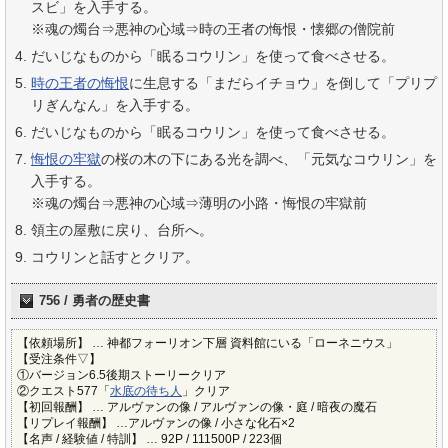
スビ」を入手する。
※魂の燭台⇒悪神の心域⇒時の王者の悔恨・懐郷の僧院前
だいじなものから「眠るコウリン」を使って食べさせる。
時の王者の悔恨
に生息する「まだらイチョウ」を倒して「プリプ
リぎんなん」を入手する。
だいじなものから「眠るコウリン」を使って食べさせる。
悔恨の牢獄
の桜の木の下にある光を調べ、「元気なコウリン」を
入手する。
※魂の燭台⇒悪神の心域⇒薄明の小路・悔恨の牢獄前
領主の屋敷に戻り、台所へ。
コウリンと話すとクリア。
756 / 勇者の歴史書
【依頼場所】 … 神都フォーリオン下層 資料館にいる「ローネニウス」
【受注条件▽】
①バージョン6.5後期ストーリークリア
②クエスト577「
水底の待ち人
」クリア
【初回報酬】 … アルヴァンの像 / アルヴァンの像・庭 / 暗夜の魔石
【リプレイ報酬】 …アルヴァンの像 / 小さな化石×2
【名声 / 経験値 / 特訓】 … 92P / 111500P / 223個