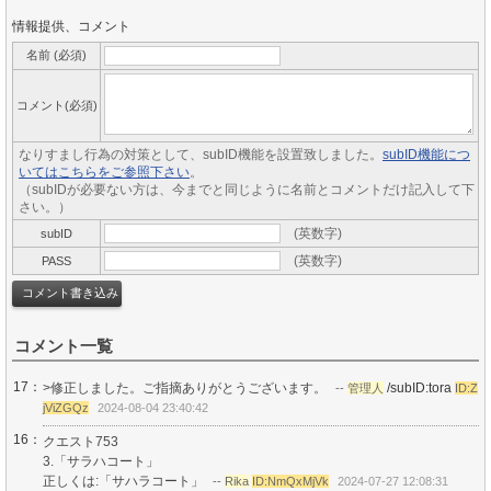
情報提供、コメント
名前 (必須)
コメント(必須)
なりすまし行為の対策として、subID機能を設置致しました。
subID機能につ
いてはこちらをご参照下さい
。
（subIDが必要ない方は、今までと同じように名前とコメントだけ記入して下
さい。）
(英数字)
subID
(英数字)
PASS
コメント一覧
17：
>修正しました。ご指摘ありがとうございます。
/subID:tora
--
管理人
ID:Z
jViZGQz
2024-08-04 23:40:42
16：
クエスト753
3.「サラハコート」
正しくは:「サハラコート」
--
Rika
ID:NmQxMjVk
2024-07-27 12:08:31