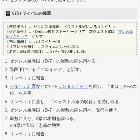
675 / ライバルの帰還
【依頼場所】 … ゼクレス魔導国、ベラストル家にいるリンベリィ
【受注条件】 … ①ver5.5後期ストーリークリア ②クエスト631「
甘い言葉
をささやいて
」クリア
【初回報酬】 … カオスベリー×2
【リプレイ報酬】 … スライムおしゃれ花×1
【名声 / 経験値 / 特訓】 … 88P / 79300P / 159個
ゼクレス魔導国（D-7）の屋敷の扉を調べる。
階段下にいる「アロイジア」と話す。
リンベリィに報告。
ゲルヘナ幻野
などにいる
ランタンこぞう
を倒し、「まほうの火の
粉」を入手。
リンベリィに渡し、「ベラストル家の呪符」を受け取る。
ゼクレス魔導国（D-7）の屋敷の扉を調べ、呪符を使う。
屋敷に入り、2階の本棚を調べる。
※1階に宝箱「忠義の勲章」
リンベリィに報告。