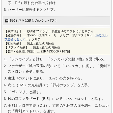
③（F-6）壊れた台車の片付け
ハーリーに報告するとクリア。
680 / さらば愛しのシシカバブ！
【依頼場所】 … 砂の都ファラザード裏通りのアジトにいるサティ
【受注条件】 … ①ver5.5後期ストーリークリア ②クエスト600「
華のウル
フ道極めるっす！
」クリア
【初回報酬】 … 魔王と副官の肖像画
【リプレイ報酬】 … 魔王と副官の肖像画
【名声 / 経験値 / 特訓】 … 92P / 83500P / 167個
「シシカバブ」と話し、「シシカバブの贈り物」を受け取る。
ファラザード城の玉座の間にいる「ユシュカ」に渡し、「魔剣ア
ストロン」を受け取る。
裏通りのアジトに戻り、（E-7）の光を調べる。
次に（C-5）の光を調べて「邪封のランプ」を入手。
「ボンジリ」と話す。
砂の都ファラザード（B-5）にいる「ネシャロット」と話す。
王都ネクロデア跡（D-2）、亡国の礼拝堂の扉を調べ、ユシュカ
に「魔剣アストロン」を渡す。