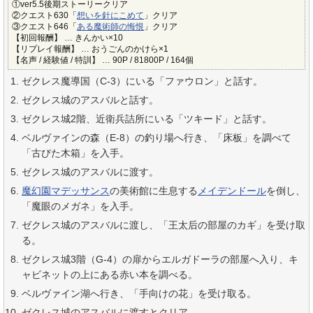
①ver5.5後期ストーリークリア
②クエスト630「
想いを針にこめて
」クリア
③クエスト646「
ある魔術師の悔恨
」クリア
【初回報酬】 … きんかい×10
【リプレイ報酬】 … おうごんのかけら×1
【名声 / 経験値 / 特訓】 … 90P / 81800P / 164個
ゼクレス魔導国（C-3）にいる「ファウロン」と話す。
ゼクレス城のアスバルと話す。
ゼクレス城2階、近衛兵詰所にいる「ツキード」と話す。
ベルヴァインの森（E-8）の釣り場へ行き、「床板」を調べて
「古びた木箱」を入手。
ゼクレス城のアスバルに渡す。
魔幻園マデッサンス
の美術館に生息する
メイデンドール
を倒し、
「魔眼のメガネ」を入手。
ゼクレス城のアスバルに渡し、「王太后の部屋のカギ」を受け取
る。
ゼクレス城3階（G-4）の扉からエルガドーラの部屋へ入り、キ
ャビネットの上にある赤い本を調べる。
ベルヴァイン湖へ行き、「手向けの花」を受け取る。
ゼクレス城のアスバルに渡すとクリア。