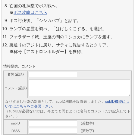
亡国の礼拝堂でボス戦へ。
※
ボス攻略はこちら
ボス討伐後、「シシカバブ」と話す。
ランプの悪霊を調べ、「はげしくこする」を選択。
ファラザード城、玉座の間のユシュカにランプを渡す。
裏通りのアジトに戻り、サティに報告するとクリア。
※称号【アストロンホルダー】を獲得。
情報提供、コメント
名前 (必須)
コメント(必須)
なりすまし行為の対策として、subID機能を設置致しました。
subID機能につ
いてはこちらをご参照下さい
。
（subIDが必要ない方は、今までと同じように名前とコメントだけ記入して下
さい。）
(英数字)
subID
(英数字)
PASS