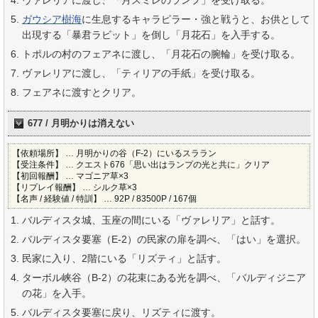
ヴァレリアに渡し、「月スミレのランプ」を受け取る。
ガウシア樹海
に生息するキャラピラー・強と戦うと、お供として
出現する「暴君ラビット」を倒し「月花石」を入手する。
トポルの村のフェアネに渡し、「月花石の腕輪」を受け取る。
ヴァレリアに渡し、「ティリアの手紙」を受け取る。
フェアネに渡すとクリア。
677 / 月明かりは消えない
【依頼場所】 … 月明かりの谷（F-2）にいるスララン
【受注条件】 … クエスト676「思い出はランプの光と共に」クリア
【初回報酬】 … マゴニア草×3
【リプレイ報酬】 … シルク草×3
【名声 / 経験値 / 特訓】 … 92P / 83500P / 167個
バルディスタ城、玉座の間にいる「ヴァレリア」と話す。
バルディスタ要塞（E-2）の民家の扉を調べ、「はい」を選択。
民家に入り、2階にいる「リズティ」と話す。
ターボル峡谷（B-2）の花束にある光を調べ、「バルディジニア
の花」を入手。
バルディスタ要塞に戻り、リズティに渡す。