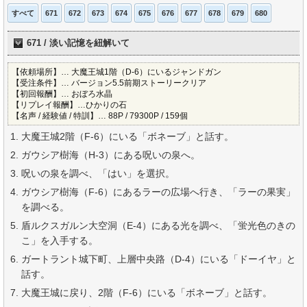
すべて
671
672
673
674
675
676
677
678
679
680
671 / 淡い記憶を紐解いて
【依頼場所】… 大魔王城1階（D-6）にいるジャンドガン
【受注条件】… バージョン5.5前期ストーリークリア
【初回報酬】… おぼろ水晶
【リプレイ報酬】…ひかりの石
【名声 / 経験値 / 特訓】… 88P / 79300P / 159個
大魔王城2階（F-6）にいる「ボネーブ」と話す。
ガウシア樹海（H-3）にある呪いの泉へ。
呪いの泉を調べ、「はい」を選択。
ガウシア樹海（F-6）にあるラーの広場へ行き、「ラーの果実」
を調べる。
盾ルクスガルン大空洞（E-4）にある光を調べ、「蛍光色のきの
こ」を入手する。
ガートラント城下町、上層中央路（D-4）にいる「ドーイヤ」と
話す。
大魔王城に戻り、2階（F-6）にいる「ボネーブ」と話す。