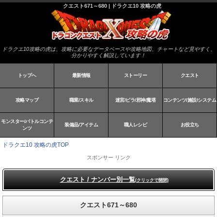
クエスト671～680 | ドラクエ10 攻略の虎
ドラクエ10攻略の虎は、攻略に必要なデータベースや攻略地図、チャートなど見やすく、
分かりやすく解説しています！
トップへ
最新情報
ストーリー
クエスト
攻略マップ
職業/スキル
迷宮/ピラ/邪神/魔塔
コンテンツ/施設/システム
モンスター/バトルコンテ
装備品/アイテム
職人レシピ
お役立ち
ンツ
ドラクエ10 攻略の虎TOP
スポンサー リンク
クエスト / ナンバー別一覧
(クリックで開閉)
クエスト671～680