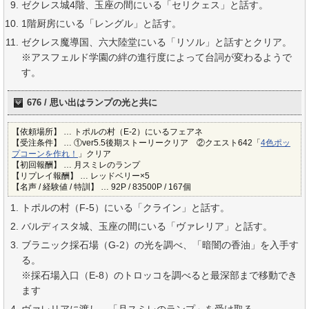
ゼクレス城4階、玉座の間にいる「セリクェス」と話す。
1階厨房にいる「レングル」と話す。
ゼクレス魔導国、六大陸堂にいる「リソル」と話すとクリア。
※アスフェルド学園の絆の進行度によって台詞が変わるようで
す。
676 / 思い出はランプの光と共に
【依頼場所】 … トポルの村（E-2）にいるフェアネ
【受注条件】 … ①ver5.5後期ストーリークリア ②クエスト642「
4色ポッ
プコーンを作れ！
」クリア
【初回報酬】 … 月スミレのランプ
【リプレイ報酬】 … レッドベリー×5
【名声 / 経験値 / 特訓】 … 92P / 83500P / 167個
トポルの村（F-5）にいる「クライン」と話す。
バルディスタ城、玉座の間にいる「ヴァレリア」と話す。
ブラニック採石場（G-2）の光を調べ、「暗闇の香油」を入手す
る。
※採石場入口（E-8）のトロッコを調べると最深部まで移動でき
ます