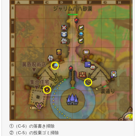
①（C-6）の落書き掃除
②（C-5）の投棄ゴミ掃除