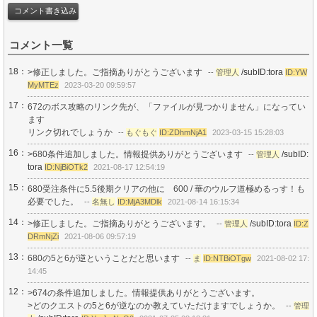
コメント一覧
18：
>修正しました。ご指摘ありがとうございます
/subID:tora
--
管理人
ID:YW
MyMTEz
2023-03-20 09:59:57
17：
672のボス攻略のリンク先が、「ファイルが見つかりません」になってい
ます
リンク切れでしょうか
--
もぐもぐ
ID:ZDhmNjA1
2023-03-15 15:28:03
16：
>680条件追加しました。情報提供ありがとうございます
/subID:
--
管理人
tora
ID:NjBiOTk2
2021-08-17 12:54:19
15：
680受注条件に5.5後期クリアの他に 600 / 華のウルフ道極めるっす！も
必要でした。
--
名無し
ID:MjA3MDlk
2021-08-14 16:15:34
14：
>修正しました。ご指摘ありがとうございます。
/subID:tora
--
管理人
ID:Z
DRmNjZi
2021-08-06 09:57:19
13：
680の5と6が逆ということだと思います
--
ま
ID:NTBiOTgw
2021-08-02 17:
14:45
12：
>674の条件追加しました。情報提供ありがとうございます。
>どのクエストの5と6が逆なのか教えていただけますでしょうか。
--
管理