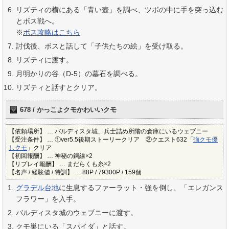
リズティの横にある「青い壺」を調べ、ツボの中に手を突っ込む
とボス戦へ。
※
ボス攻略はこちら
討伐後、ボスと話して「子供たちの絵」を受け取る。
リズティに渡す。
月明かりの谷（D-5）の墓石を調べる。
リズティと話すとクリア。
678 / かっこよクモかわいいクモ
【依頼場所】 … バルディスタ城、兵士詰め所階の倉庫にいるウェブニー
【受注条件】 … ①ver5.5後期ストーリークリア ②クエスト632「
強クモ優
しクモ
」クリア
【初回報酬】 … 神秘の鋼線×2
【リプレイ報酬】 … まだらくも糸×2
【名声 / 経験値 / 特訓】 … 88P / 79300P / 159個
グラデル台地
に生息するファーラット・強を倒し、「エレガンス
フラワー」を入手。
バルディスタ城のウェブニーに渡す。
クモ巣にいる「スパイダ」と話す。