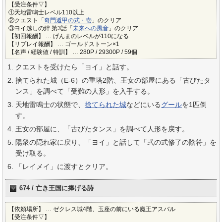
【受注条件▽】
①天地雷鳴士レベル110以上
②クエスト「
奇門遁甲の式・壱
」のクリア
③ヨイ越しの絆 第3話「
未来への風音
」のクリア
【初回報酬】 … げんまのレベルが110になる
【リプレイ報酬】 … ゴールドストーン×1
【名声 / 経験値 / 特訓】 … 280P / 29300P / 59個
クエストを受けたら「ヨイ」と話す。
捨てられた城（E-6）の重塔2階、王女の部屋にある「古びたタ
ンス」を調べて「受難の人形」を入手する。
天地雷鳴士の状態で、
捨てられた城
などにいる
グール
を1匹倒
す。
王女の部屋に、「古びたタンス」を調べて人形を戻す。
陽衆の隠れ家に戻り、「ヨイ」と話して「弐の式修了の陰符」を
受け取る。
「レイメイ」に渡すとクリア。
674 / 亡き王国に捧げる詩
【依頼場所】 … ゼクレス城4階、玉座の前にいる魔王アスバル
【受注条件▽】