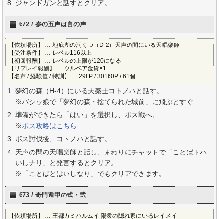
ジャンドガンと話すとクリア。
672 / 参の五声は言の声
【依頼場所】 … 地底湖の洞くつ（D-2）天声の間にいる天唱楽師
【受注条件】 … レベル116以上
【初回報酬】 … レベルの上限が120になる
【リプレイ報酬】 … ウルベア金貨×1
【名声 / 経験値 / 特訓】 … 298P / 30160P / 61個
夢幻の森（H-4）にいる天秦士コトノハと話す。
※バシッ娘で「夢幻の森・捨てられた城前」に飛ぶとすぐ
準備ができたら「はい」を選択し、ボス戦へ。
※
ボス攻略はこちら
ボス討伐後、コトノハと話す。
天声の間の天唱楽師と話し、まわりにチャットで「ことばトハ
いしナリ」と発言するとクリア。
※「ことばとはいしなり」でもクリアできます。
673 / 奇門遁甲の式・弐
【依頼場所】 … 王都カミハルムイ 陽衆の隠れ家にいるレイメイ