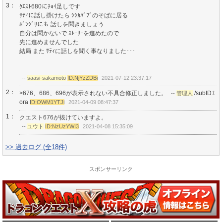
3：
ｸｴｽﾄ680にﾁｮｲ足しです
ｻﾃｨに話し掛けたら ｼｼｶﾊﾞﾌﾞのそばに居る
ﾎﾞﾝｼﾞﾘにも 話しを聞きましょう
自分は聞かないで ｽﾄｰﾘｰを進めたので
先に進めませんでした
結局 また ｻﾃｨに話しを聞く事なりました･･･
--
saasi-sakamoto
ID:NjYzZDBi
2021-07-12 23:37:17
2：
>676、686、696が表示されない不具合修正しました。
/subID:t
--
管理人
ora
ID:OWM1YTJi
2021-04-09 08:47:37
1：
クエスト676が抜けていますよ。
--
ユウト
ID:NzUzYWI3
2021-04-08 15:35:09
>> 過去ログ (全18件)
スポンサーリンク