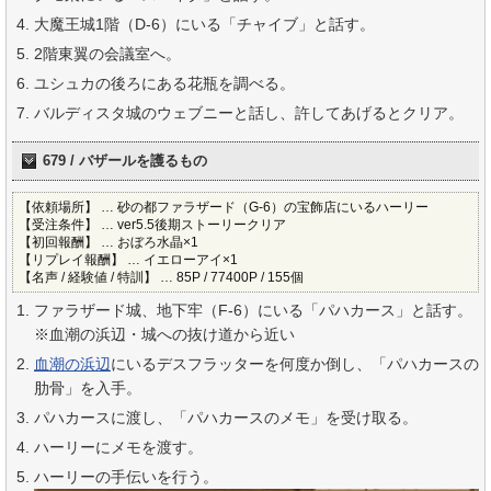
大魔王城1階（D-6）にいる「チャイブ」と話す。
2階東翼の会議室へ。
ユシュカの後ろにある花瓶を調べる。
バルディスタ城のウェブニーと話し、許してあげるとクリア。
679 / バザールを護るもの
【依頼場所】 … 砂の都ファラザード（G-6）の宝飾店にいるハーリー
【受注条件】 … ver5.5後期ストーリークリア
【初回報酬】 … おぼろ水晶×1
【リプレイ報酬】 … イエローアイ×1
【名声 / 経験値 / 特訓】 … 85P / 77400P / 155個
ファラザード城、地下牢（F-6）にいる「パハカース」と話す。
※血潮の浜辺・城への抜け道から近い
血潮の浜辺
にいるデスフラッターを何度か倒し、「パハカースの
肋骨」を入手。
パハカースに渡し、「パハカースのメモ」を受け取る。
ハーリーにメモを渡す。
ハーリーの手伝いを行う。