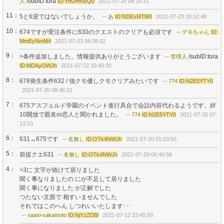
/subID:tora
人
ID:YmJmNzQ0
2021-07-25 08:18:31
11：
5と6逆ではないでしょうか。
--
あ
ID:NDExMTM0
2021-07-23 20:10:48
10：
674ですが受注条件に630のクエストのクリアも必須です
--
デモちゃん
ID:
MmEyNmM4
2021-07-23 06:08:02
9：
>条件追加しました。情報提供ありがとうございます
/subID:tora
--
管理人
ID:MDAyOWJh
2021-07-22 10:40:30
8：
678発生条件632 / 強クモ優しクモクリアみたいです
--
774
ID:N2E5YTY0
2021-07-20 08:46:31
7：
675アスフェルド学園のイベント進行具合で会話内容代わるようです。絆
10開放で親友or恋人と聞かれました。
--
774
ID:N2E5YTY0
2021-07-20 07:
13:23
6：
631→675です
--
名無し
ID:OTk4NWJh
2021-07-20 01:03:50
5：
前提クエ631
--
名無し
ID:OTk4NWJh
2021-07-20 00:40:58
4：
>3に 文字が抜けて居りました
聞く事なりましたの にが不足して居りました
聞く事になりました が正解でした
つたない文面で 相すいませんでした
それではこのへん しつれいいたします･･･
--
saasi-sakamoto
ID:NjYzZDBi
2021-07-12 23:45:59