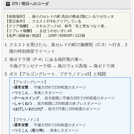
375 / 明日へのコーダ
【依頼場所】 … 偽りのセレドの町 高台の教会2階にいるリゼロッタ
【受注条件】 … クエスト374をクリアしている
【クリア報酬】 … スキルブックx1、称号「生と死をつなぐ者」
【リプレイ報酬】 … まほうのせいすいx5
【名声 / 経験値 / 特訓】 … 100P / 60800P / 122個
クエストを受けたら、真セレドの町の施療院（C-3）へ行き、2
階の特別病室でイベント
偽ゼドラ洞（F-4）にある偽巨竜の巣へ
※偽グランゼドーラ領 → 偽ロヴォス高地 → 偽ゼドラ洞
ボス【アルゴングレート、プテラノドンx3】と戦闘
【アルゴングレート】
○通常攻撃
… 守備力350で230程度のダメージ
○つうこん
… 単体に大ダメージ
○テールスイング
… 前方範囲に守備力350で190程度のダメージ
○しゃくねつ
… 前方範囲に250程度の炎ブレスダメージ
○はげしいおたけび
… 前方270度に280程度のダメージ
【プテラノドン】
○
通常攻撃
… 守備力350で160程度のダメージ
○
つうこん（怒り時）
…単体に大ダメージ