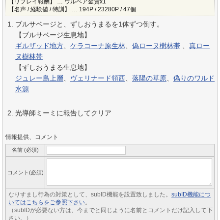
【リプレイ報酬】 … ウルベア金貨x1
【名声 / 経験値 / 特訓】 … 194P / 23280P / 47個
ブルサベージと、ずしおうまるを1体ずつ倒す。
【ブルサベージ生息地】
ギルザッド地方
、
ケラコーナ原生林
、
偽ローヌ樹林帯
、
真ロー
ヌ樹林帯
【ずしおうまる生息地】
ジュレー島上層
、
ヴェリナード領西
、
落陽の草原
、
偽りのワルド
水源
光導師ミーミに報告してクリア
情報提供、コメント
名前 (必須)
コメント(必須)
なりすまし行為の対策として、subID機能を設置致しました。
subID機能につ
いてはこちらをご参照下さい
。
（subIDが必要ない方は、今までと同じように名前とコメントだけ記入して下
さい。）