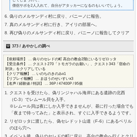
してしまうので、
僧侶サポを2人入れて、自分がアタッカーになるのもいいでしょう。
偽りのメルサンディ村に戻り、パニーノに報告。
真のメルサンディ村に行き、アイリの部屋へ。
再び偽りのメルサンディ村に戻り、パニーノに報告してクリア
373 / あやかしの調べ
【依頼場所】 … 偽りのセレドの町 高台の教会2階にいるリゼロッタ
【受注条件】 … クエスト270「トモガラのお願い」、クエスト343「宿命の
対決」をクリアしている
【クリア報酬】 … いのちのきのみx1
【リプレイ報酬】 … まほうのせいすいx3
【名声 / 経験値 / 特訓】 … 36P / 47400P / 95個
クエストを受けたら、偽リンジャハル海岸にある遺跡の北西
（C-3）でレムール貝を入手。
※レムール貝は夜にしか入手できませんが、昼に行った場合でも
「夜まで待ってみた」と表示され、すぐに入手できるようです。
リゼロッタに渡したら、偽セレドット山道（F-6）にあるベリル
のほら穴へ
イベント後、偽りのセレドの町に戻り、高台の教会へ行くとクリ