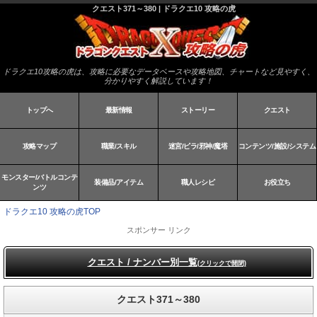
クエスト371～380 | ドラクエ10 攻略の虎
ドラクエ10攻略の虎は、攻略に必要なデータベースや攻略地図、チャートなど見やすく、
分かりやすく解説しています！
トップへ
最新情報
ストーリー
クエスト
攻略マップ
職業/スキル
迷宮/ピラ/邪神/魔塔
コンテンツ/施設/システム
モンスター/バトルコンテ
装備品/アイテム
職人レシピ
お役立ち
ンツ
ドラクエ10 攻略の虎TOP
スポンサー リンク
クエスト / ナンバー別一覧
(クリックで開閉)
クエスト371～380