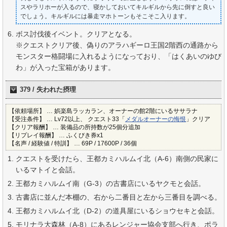
スやラリホーが入るので、寝かしておいてキルギルから先に倒すと良い
でしょう。キルギルには暴走マホトーンもそこそこ入ります。
ボス討伐後イベント。クリアとなる。
※クエストクリア後、偽りのアラハギーロ王国2階西の通路から
モンスター格闘場に入れるようになっており、「はくあいのゆび
わ」が入った宝箱があります。
379 / 失われた摂理
【依頼場所】 … 娯楽島ラッカラン、オーナーの館2階にいるササラナ
【受注条件】 … Lv72以上、 クエスト33「
メダルオーナーの悔恨
」クリア
【クリア報酬】 … 装備品の所持数が25個分追加
【リプレイ報酬】 … ふくびき券x1
【名声 / 経験値 / 特訓】 … 69P / 17600P / 36個
クエストを受けたら、王都カミハルムイ北（A-6）南側の民家に
いるマトイと会話。
王都カミハルムイ南（G-3）の古書店にいるヤクモと会話。
古書店に並んだ本棚の、右から二番目と左から三番目を調べる。
王都カミハルムイ北（D-2）の道具屋にいるショウセキと会話。
モリナラ大森林（A-8）にあるレンジャー協会支部へ行き、ポラ