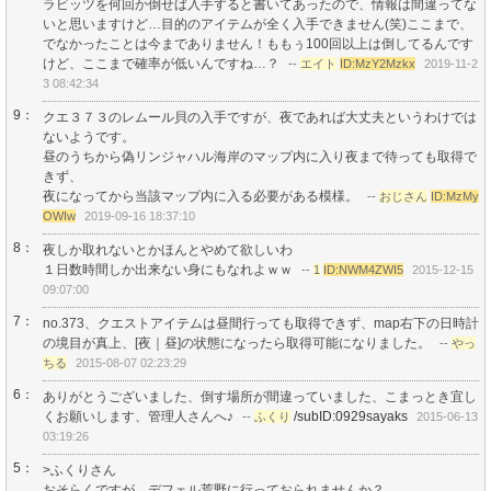
ラビッツを何回か倒せば入手すると書いてあったので、情報は間違ってな
いと思いますけど…目的のアイテムが全く入手できません(笑)ここまで、
でなかったことは今までありません！ももぅ100回以上は倒してるんです
けど、ここまで確率が低いんですね…？
--
エイト
ID:MzY2Mzkx
2019-11-2
3 08:42:34
9：
クエ３７３のレムール貝の入手ですが、夜であれば大丈夫というわけでは
ないようです。
昼のうちから偽リンジャハル海岸のマップ内に入り夜まで待っても取得で
きず、
夜になってから当該マップ内に入る必要がある模様。
--
おじさん
ID:MzMy
OWIw
2019-09-16 18:37:10
8：
夜しか取れないとかほんとやめて欲しいわ
１日数時間しか出来ない身にもなれよｗｗ
--
1
ID:NWM4ZWI5
2015-12-15
09:07:00
7：
no.373、クエストアイテムは昼間行っても取得できず、map右下の日時計
の境目が真上、[夜｜昼]の状態になったら取得可能になりました。
--
やっ
ちる
2015-08-07 02:23:29
6：
ありがとうございました、倒す場所が間違っていました、こまっとき宜し
くお願いします、管理人さんへ♪
/subID:0929sayaks
--
ふくり
2015-06-13
03:19:26
5：
>ふくりさん
おそらくですが、デフェル荒野に行っておられませんか？