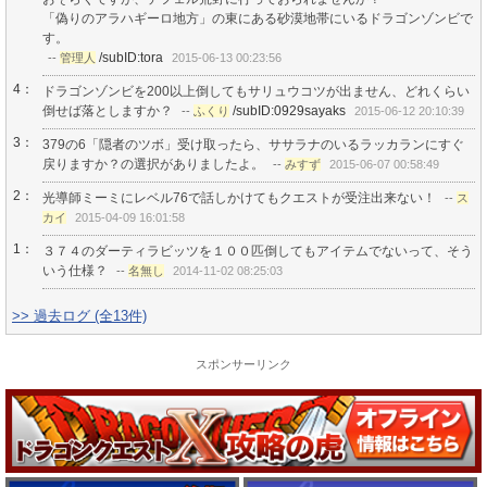
「偽りのアラハギーロ地方」の東にある砂漠地帯にいるドラゴンゾンビで
す。
/subID:tora
--
管理人
2015-06-13 00:23:56
4：
ドラゴンゾンビを200以上倒してもサリュウコツが出ません、どれくらい
倒せば落としますか？
/subID:0929sayaks
--
ふくり
2015-06-12 20:10:39
3：
379の6「隠者のツボ」受け取ったら、ササラナのいるラッカランにすぐ
戻りますか？の選択がありましたよ。
--
みすず
2015-06-07 00:58:49
2：
光導師ミーミにレベル76で話しかけてもクエストが受注出来ない！
--
ス
カイ
2015-04-09 16:01:58
1：
３７４のダーティラビッツを１００匹倒してもアイテムでないって、そう
いう仕様？
--
名無し
2014-11-02 08:25:03
>> 過去ログ (全13件)
スポンサーリンク