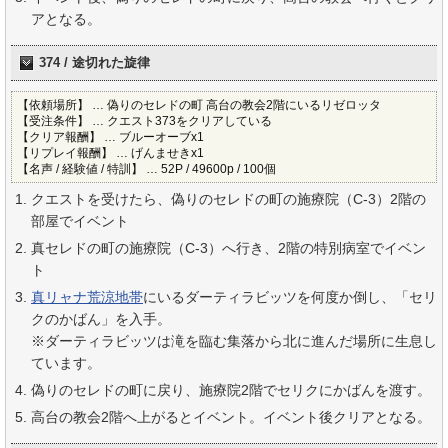
アとなる。
374 / 途切れた旋律
【依頼場所】 … 偽りのセレドの町 高台の教会2階にいるリゼロッタ
【受注条件】 … クエスト373をクリアしている
【クリア報酬】 … ブルーオーブx1
【リプレイ報酬】 … げんませきx1
【名声 / 経験値 / 特訓】 … 52P / 49600p / 100個
クエストを受けたら、偽りのセレドの町の施療院（C-3）2階の
部屋でイベント
真セレドの町の施療院（C-3）へ行き、2階の特別病室でイベン
ト
真リャナ荒涼地帯
にいるダーティラビッツを何度か倒し、「セリ
クのかばん」を入手。
※ダーティラビッツは滝を臨む集落から北に進んだ場所に生息し
ています。
偽りのセレドの町に戻り、施療院2階でセリクにかばんを渡す。
高台の教会2階へ上がるとイベント。イベント後クリアとなる。