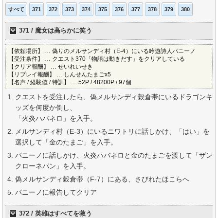
すべて
371
372
373
374
375
376
377
378
379
380
371 / 魔女は高らかに笑う
【依頼場所】 … 偽りのメルサンディ村（E-4）にいる吟遊詩人パニーノ
【受注条件】 … クエスト370「物語は動きだす」をクリアしている
【クリア報酬】 … せいれいせき
【リプレイ報酬】 … しんせんたまごx5
【名声 / 経験値 / 特訓】 … 52P / 48200P / 97個
クエストを受注したら、偽メルサンディ穀倉帯にいるドラゴンキ
ッズを何度か倒し、
「火炎ハバネロ」を入手。
メルサンディ村（E-3）にいるニワトリに話しかけ、「はい」を
選択して「金のたまご」を入手。
パニーノに話しかけ、火炎ハバネロと金のたまごを渡して「ザン
クローネパン」を入手。
偽メルサンディ穀倉帯（F-7）にある、さびれたほこらへ
パニーノに報告してクリア
372 / 英雄はすべてを救う