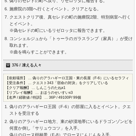
偽りのセレドの町へ戻り、リゼロッタに報告する。
施療院の3階へ行くとイベント。クリアとなる。
クエストクリア後、真セレドの町の施療院2階、特別病室へ行く
とイベント。
※偽セレドの町にいるリゼロッタに報告できます。
コンシェルジュから「トゥーラのガラスランプ（家具）」が受け
取れます。
※曲を鳴らすことができます。
376 / 凍える人々
【依頼場所】 … 偽りのアラハギーロ王国・東の長屋（F-6）にいるセラフィ
【受注条件】 … クエスト343「宿命の対決」をクリアしている
【クリア報酬】 … しんこうのたねx1
【リプレイ報酬】 … まほうのせいすいx3
【名声 / 経験値 / 特訓】 … 36P / 49100P/ 99個
偽りのアラハギーロ王国（F-6）の部屋に入るとイベント。クエ
ストを受注する
偽りのアラハギーロ地方、東の砂漠地帯にいるドラゴンゾンビを
何度か倒し「サリュウコツ」を入手。
偽りのローヌ樹林帯（F-8）でローヌにんじんを入手。