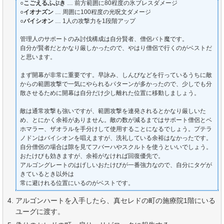
○
こごえるふぶき
… 前方範囲に80程度の氷ブレスダメージ
○
イオナズン
… 周囲に100程度の光呪文ダメージ
○
バイシオン
… 1人の攻撃力を1段階アップ
管理人のサポートのみ討伐構成は自分賢者、僧侶バト魔です。
自分が賢者だとかなり厳しかったので、やはり僧侶で行くのがベストだ
と思います。
まず開幕が非常に重要です。早詠み、しんぴなどを行っているうちに敵
からの範囲攻撃で一気にやられるパターンが多かったので、少しでも分
散させるために開幕は自分だけ少し離れた位置に移動しましょう。
敵は通常攻撃も強いですが、範囲攻撃を連発されるとかなり厳しいた
め、とにかく余裕がありません。敵の数が減るまではサポート僧侶とベ
ホマラー、ザオラルを手分けして使用することになるでしょう。プテラ
ノドンはバイシオンを唱えますが、洗礼している余裕はなかったです。
自分僧侶の場合は隙を見てフバーハやスクルトを使うといいでしょう。
おたけびも効きますが、余裕がなければ回復優先で。
アルゴングレートのはげしいおたけびが一番強力なので、自分にタゲが
きているとき以外は
常に避けれる位置にいるのがベストです。
アルゴンハートを入手したら、真セレドの町の施療院1階にいる
ユーグに渡す。