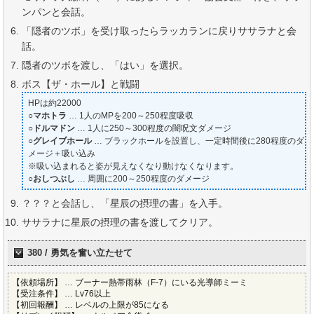
ンパンと会話。
「隠者のツボ」を受け取ったらラッカランに戻りササラナと会
話。
隠者のツボを渡し、「はい」を選択。
ボス【ザ・ホール】と戦闘
HPは約22000
○
マホトラ
… 1人のMPを200～250程度吸収
○
ドルマドン
… 1人に250～300程度の闇呪文ダメージ
○
グレイブホール
… ブラックホールを設置し、一定時間後に280程度のダ
メージ＋吸い込み
※吸い込まれると姿が見えなくなり動けなくなります。
○
おしつぶし
… 周囲に200～250程度のダメージ
？？？と会話し、「星辰の摂理の書」を入手。
ササラナに星辰の摂理の書を渡してクリア。
380 / 勇気を奮い立たせて
【依頼場所】 … ブーナー熱帯雨林（F-7）にいる光導師ミーミ
【受注条件】 … Lv76以上
【初回報酬】 … レベルの上限が85になる