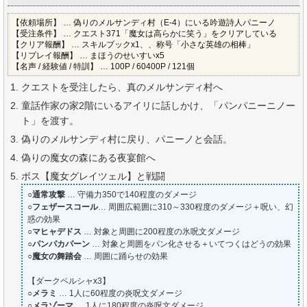
【依頼場所】 … 偽りのメルサンディ村（E-4）にいる吟遊詩人パニーノ
【受注条件】 … クエスト371「魔女は高らかに笑う」をクリアしている
【クリア報酬】 … スキルブックx1、、称号「小さな英雄の相棒」
【リプレイ報酬】 … まほうのせいすいx5
【名声 / 経験値 / 特訓】 … 100P / 60400P / 121個
クエストを受注したら、真のメルサンディ村へ
童話作家の家2階にいるアイリに話しかけ、「パンパニーニノー
ト」を渡す。
偽りのメルサンディ村に戻り、パニーノと会話。
偽りの魔女の森にある夜宴館へ
ボス【魔女グレイツェル】と戦闘
○
通常攻撃
… 守備力350で140程度のダメージ
○
フェザースコール
… 周囲広範囲に310～330程度のダメージ＋呪い、幻
惑の効果
○
マヒャデドス
… 対象と周囲に200程度の氷呪文ダメージ
○
パンパカパーン
… 対象と周囲をパン化させる＋いてつくはどうの効果
○
魔女の舞踏会
… 周囲に踊らせの効果
【ダークペルシャx3】
○
メラミ
… 1人に60程度の炎呪文ダメージ
○
メラゾーマ
… 1人に180程度の炎呪文ダメージ