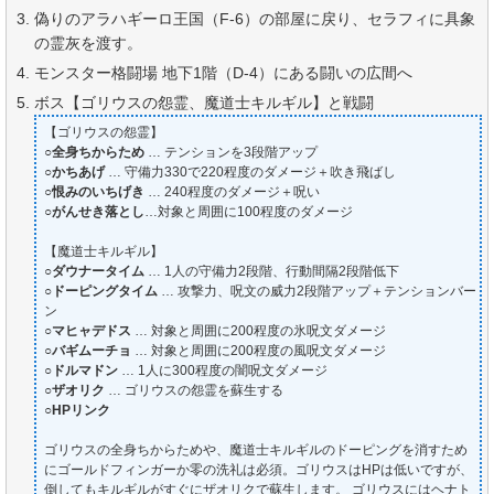
偽りのアラハギーロ王国（F-6）の部屋に戻り、セラフィに具象
の霊灰を渡す。
モンスター格闘場 地下1階（D-4）にある闘いの広間へ
ボス【ゴリウスの怨霊、魔道士キルギル】と戦闘
【ゴリウスの怨霊】
○
全身ちからため
… テンションを3段階アップ
○
かちあげ
… 守備力330で220程度のダメージ＋吹き飛ばし
○
恨みのいちげき
… 240程度のダメージ＋呪い
○
がんせき落とし
…対象と周囲に100程度のダメージ
【魔道士キルギル】
○
ダウナータイム
… 1人の守備力2段階、行動間隔2段階低下
○
ドーピングタイム
… 攻撃力、呪文の威力2段階アップ＋テンションバー
ン
○
マヒャデドス
… 対象と周囲に200程度の氷呪文ダメージ
○
バギムーチョ
… 対象と周囲に200程度の風呪文ダメージ
○
ドルマドン
… 1人に300程度の闇呪文ダメージ
○
ザオリク
… ゴリウスの怨霊を蘇生する
○
HPリンク
ゴリウスの全身ちからためや、魔道士キルギルのドーピングを消すため
にゴールドフィンガーか零の洗礼は必須。ゴリウスはHPは低いですが、
倒してもキルギルがすぐにザオリクで蘇生します。 ゴリウスにはヘナト