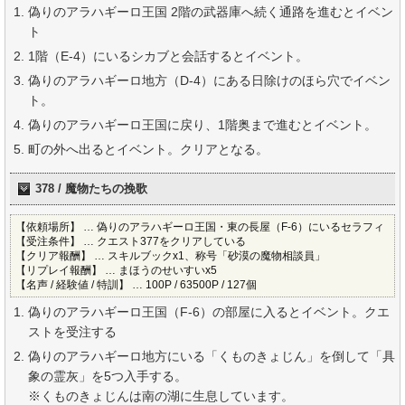
偽りのアラハギーロ王国 2階の武器庫へ続く通路を進むとイベン
ト
1階（E-4）にいるシカブと会話するとイベント。
偽りのアラハギーロ地方（D-4）にある日除けのほら穴でイベン
ト。
偽りのアラハギーロ王国に戻り、1階奥まで進むとイベント。
町の外へ出るとイベント。クリアとなる。
378 / 魔物たちの挽歌
【依頼場所】 … 偽りのアラハギーロ王国・東の長屋（F-6）にいるセラフィ
【受注条件】 … クエスト377をクリアしている
【クリア報酬】 … スキルブックx1、称号「砂漠の魔物相談員」
【リプレイ報酬】 … まほうのせいすいx5
【名声 / 経験値 / 特訓】 … 100P / 63500P / 127個
偽りのアラハギーロ王国（F-6）の部屋に入るとイベント。クエ
ストを受注する
偽りのアラハギーロ地方にいる「くものきょじん」を倒して「具
象の霊灰」を5つ入手する。
※くものきょじんは南の湖に生息しています。