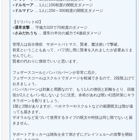
○
ドルモーア
… 1人に100程度の闇呪文ダメージ
○
ドルマドン
… 1人に250～300程度の闇呪文ダメージ
【リリパットx2】
○
通常攻撃
… 守備力320で70程度のダメージ
○
さみだれうち
… 通常の半分の威力で4連続ダメージ
管理人は自分僧侶 サポートバトマス、賢者、魔法使いで撃破。
初見ということもあって、バフ消し用に賢者を入れましたが必要ありま
せんでした。
賢者の代わりに僧侶でいいと思います。
フェザースコールとパンパカパーンが非常に厄介。
フェザースコールはスクルトでダメージを軽減できるので、2段階上げて
おきましょう。
パンパカパーンは対象と周囲なので、もう1人の僧侶と距離をとり、回復
役が2人ともパン化しないように注意。余裕があれば呪い幻惑対策にキラ
キラポーンを配りましょう。
1階と2階がありますが、ベホマラーやスクルトなどの範囲呪文は階が違
っても届きます。
ザオラルなど近づいて使用するタイプの呪文や特技は同じ階でないと届
きません。
サポートアタッカーは雑魚を全て倒さずにグレイツェルへの攻撃を開始