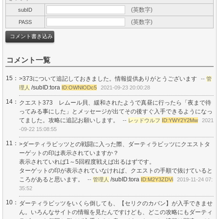
(英数字)
subID
(英数字)
PASS
コメント一覧
15：
>373について追記しておきました。情報提供ありがとうございます
--
管
/subID:tora
理人
ID:OWNlODc5
2021-09-23 20:00:28
14：
クエスト373 レムール貝、緩和されたようで真昼に行ったら「夜まで待
ってみる事にした」とメッセージが出てその後すぐ入手できるようになっ
てました。攻略に追記お願いします。
--
レッドウルフ
ID:YWY2Y2Mw
2021
-09-22 15:08:55
11：
>ダーティラビッツとの戦闘に入った際、ダーティラビッツにクエストタ
ーゲットの印は表示されていますか？
表示されていれば1～5回程度戦えば出るはずです。
ターゲットの印が表示されていなければ、クエストの手順で抜けていると
ころがあると思います。
/subID:tora
--
管理人
ID:M2Y3ZDVi
2019-11-24 07:
35:52
10：
ダーティラビッツをいくら倒しても、【セリクのカバン】が入手できませ
ん。いろんなサイトの情報を見たんですけども、どこの攻略にもダーティ