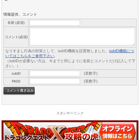
情報提供、コメント
名前 (必須)
コメント(必須)
なりすまし行為の対策として、subID機能を設置致しました。
subID機能につ
いてはこちらをご参照下さい
。
（subIDが必要ない方は、今までと同じように名前とコメントだけ記入して下
さい。）
(英数字)
subID
(英数字)
PASS
スポンサーリンク