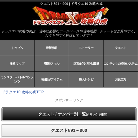
クエスト891～900 | ドラクエ10 攻略の虎
ドラクエ10攻略の虎は、攻略に必要なデータベースや攻略地図、チャートなど見やすく、
分かりやすく解説しています！
トップへ
最新情報
ストーリー
クエスト
攻略マップ
職業/スキル
迷宮/ピラ/邪神/魔塔
コンテンツ/施設/システム
モンスター/バトルコンテ
装備品/アイテム
職人レシピ
お役立ち
ンツ
ドラクエ10 攻略の虎TOP
スポンサー リンク
クエスト / ナンバー別一覧
(クリックで開閉)
クエスト891～900