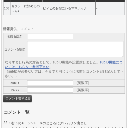
セクシーに決めるの
168
ピィピのお宿にいるママポッナ
-
～ん♪
情報提供、コメント
名前 (必須)
コメント(必須)
なりすまし行為の対策として、subID機能を設置致しました。
subID機能につ
いてはこちらをご参照下さい
。
（subIDが必要ない方は、今までと同じように名前とコメントだけ記入して下
さい。）
(英数字)
subID
(英数字)
PASS
コメント一覧
22：
右下のＧ−５〜Ｈ−６のところにグレムリン出まし