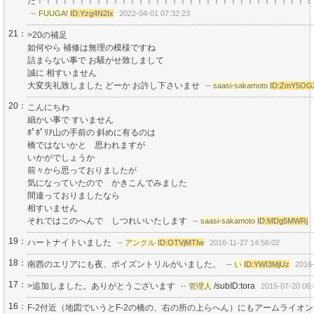
た！！！！！！！！！！！！！！！！！！！！！！！！！！！！！！！！！
--
FUUGA!
ID:Yzg4N2Ix
2022-04-01 07:32:23
21：
>20の補足
如何やら 補修は無理の模様ですね
詰まらない事で お騒がせ致しまして
誠に 相すいません
大変失礼致しました どーか お許し下さいませ
--
saasi-sakamoto
ID:ZmY5OG
20：
こんにちわ
細かい事で すいません
ﾎﾟﾎﾟﾘｱ山の手前の 斜めに有るのは
橋ではないかと 思われますが
いかがでしょうか
前々から思っておりましたが
気になっていたので かきこんでみました
間違っておりましたなら
相すいません
それではこのへんで しつれいいたします
--
saasi-sakamoto
ID:MDg5MWRj
19：
ハートナイトいました
--
アンクル
ID:OTVjMTIw
2016-11-27 14:56:02
18：
南西のエリアにも夜、ポイズントリルがいました。
--
い
ID:YWI3MjUz
2016-
17：
>追加しました。ありがとうございます
/subID:tora
--
管理人
2015-07-20 06:
16：
F-2付近（地図でいうとF-2の橋の、右の所の上らへん）にもアームライオ