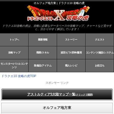
オルフェア地方東 | ドラクエ10 攻略の虎
ドラクエ10攻略の虎は、攻略に必要なデータベースや攻略マップ、チャートなど見やす
く、分かりやすく解説しています！
トップへ
最新情報
ストーリー
クエスト
攻略マップ
職業/スキル
迷宮/ピラ/邪神/魔塔
コンテンツ/施設/システム
モンスター/バトルコンテ
装備品/アイテム
職人レシピ
お役立ち
ンツ
ドラクエ10 攻略の虎TOP
スポンサー リンク
アストルティア5大陸マップ一覧
(クリックで開閉)
オルフェア地方東