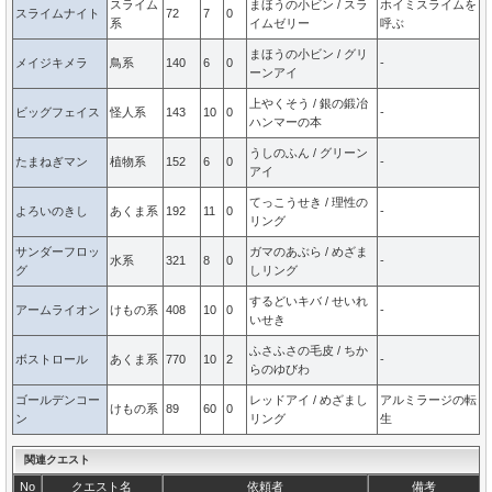
スライム
まほうの小ビン / スラ
ホイミスライムを
スライムナイト
72
7
0
系
イムゼリー
呼ぶ
まほうの小ビン / グリ
メイジキメラ
鳥系
140
6
0
-
ーンアイ
上やくそう / 銀の鍛冶
ビッグフェイス
怪人系
143
10
0
-
ハンマーの本
うしのふん / グリーン
たまねぎマン
植物系
152
6
0
-
アイ
てっこうせき / 理性の
よろいのきし
あくま系
192
11
0
-
リング
サンダーフロッ
ガマのあぶら / めざま
水系
321
8
0
-
グ
しリング
するどいキバ / せいれ
アームライオン
けもの系
408
10
0
-
いせき
ふさふさの毛皮 / ちか
ボストロール
あくま系
770
10
2
-
らのゆびわ
ゴールデンコー
レッドアイ / めざまし
アルミラージの転
けもの系
89
60
0
ン
リング
生
関連クエスト
No
クエスト名
依頼者
備考