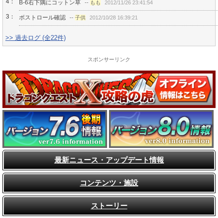
4：
B-6右下隅にコットン草
--
もも
2012/11/26 23:41:54
3：
ボストロール確認
--
子供
2012/10/28 16:39:21
>> 過去ログ (全22件)
スポンサーリンク
最新ニュース・アップデート情報
コンテンツ・施設
ストーリー