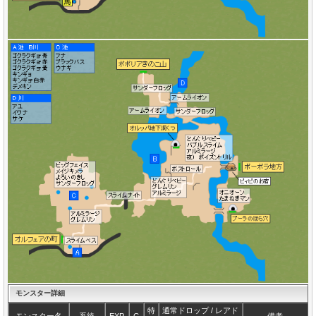
モンスター詳細
特
通常ドロップ / レアド
モンスター名
系統
EXP
G
備考