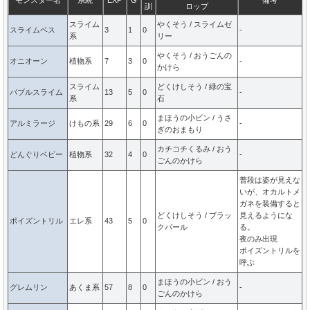
訓
ロップ
スライム
やくそう / スライムゼ
スライムベス
3
1
0
-
系
リー
やくそう / おうごんの
オニオーン
植物系
7
3
0
-
かけら
スライム
どくけしそう / 緑の宝
バブルスライム
13
5
0
-
系
石
まほうの小ビン / うさ
アルミラージ
けもの系
29
6
0
-
ぎのおまもり
カチコチくるみ / おう
どんぐりベビー
植物系
32
4
0
-
ごんのかけら
普段は姿が見えな
いが、オカルトメ
ガネを装備すると
どくけしそう / ブラッ
見えるようにな
ポイズントリル
エレ系
43
5
0
クパール
る。
夜のみ出現
ポイズントリルを
呼ぶ
まほうの小ビン / おう
グレムリン
あくま系
57
8
0
-
ごんのかけら