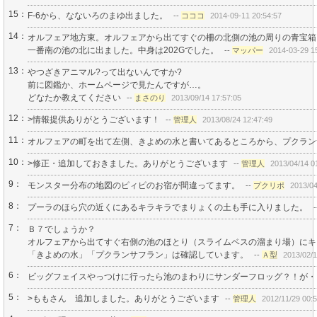
15：
F-6から、なないろのまゆ出ました。
--
コココ
2014-09-11 20:54:57
14：
オルフェア地方東。オルフェアから出てすぐの柵の北側の池の周りの青宝箱
一番南の池の北に出ました。中身は202Gでした。
--
マッパー
2014-03-29 1
13：
やつざきアニマル?って出ないんですか?
前に図鑑か、ホームページで見たんですが…。
どなたか教えてください
--
まさのり
2013/09/14 17:57:05
12：
>情報提供ありがとうございます！
--
管理人
2013/08/24 12:47:49
11：
オルフェアの町を出て左側、きよめの水と書いてあるところから、プクラン
10：
>修正・追加しておきました。ありがとうございます
--
管理人
2013/04/14 0
9：
モンスター分布の地図のピィピのお宿が間違ってます。
--
プクリポ
2013/04
8：
プーラのほら穴の近くにあるキラキラでまりょくの土も手に入りました。
-
7：
Ｂ７でしょうか？
オルフェアから出てすぐ右側の池のほとり（スライムベスの溜まり場）にキ
「きよめの水」「プクランサフラン」は確認しています。
--
Ａ型
2013/02/1
6：
ビッグフェイスやっつけに行ったら池のまわりにサンダーフロッグ？！が・
5：
>ももさん 追加しました。ありがとうございます
--
管理人
2012/11/29 00: