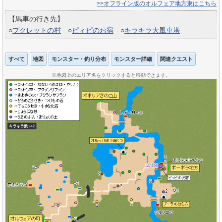
>>オフライン版のオルフェア地方東はこちら
【馬車の行き先】
○
プクレットの村
○
ピィピのお宿
○
キラキラ大風車塔
すべて
地図
モンスター・釣り分布
モンスター詳細
関連クエスト
※地図上のエリア名をクリックすると移動できます。