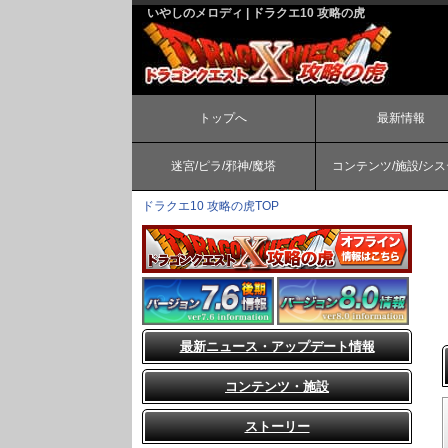
いやしのメロディ | ドラクエ10 攻略の虎
トップへ
最新情報
迷宮/ピラ/邪神/魔塔
コンテンツ/施設/シ
ドラクエ10 攻略の虎TOP
最新ニュース・アップデート情報
コンテンツ・施設
ストーリー