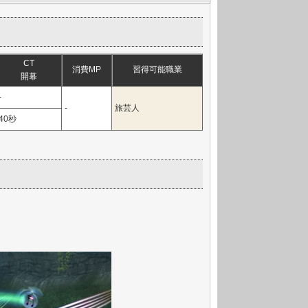
CT
消費MP
習得可能職業
開幕
-
-
旅芸人
40秒