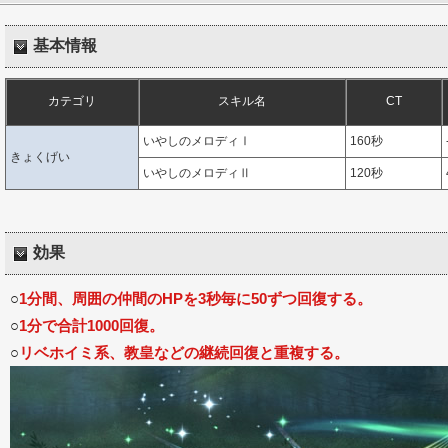
基本情報
カテゴリ
スキル名
CT
いやしのメロディⅠ
160秒
きょくげい
いやしのメロディⅡ
120秒
効果
○
1分間、周囲の仲間のHPを3秒毎に50ずつ回復する。
○
1分で合計1000回復。
○
リベホイミ系、教皇などの継続回復と重複する。