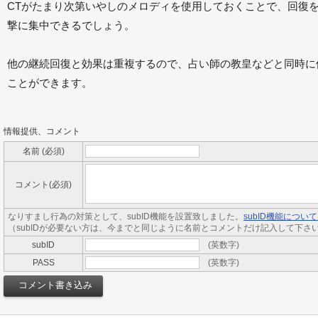
CTがたまり次第いやしのメロディを使用しておくことで、回復
撃に集中できるでしょう。
他の継続回復と効果は重複するので、占い師の教皇などと同時に
ことができます。
情報提供、コメント
名前 (必須)
コメント(必須)
なりすまし行為の対策として、subID機能を設置致しました。
subID機能につ
（subIDが必要ない方は、今までと同じように名前とコメントだけ記入して下さ
subID
(英数字)
PASS
(英数字)