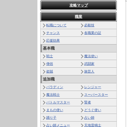
攻略マップ
職業
転職について
必殺技
チャンス
各職業の証
応援効果
基本職
戦士
魔法使い
僧侶
武闘家
盗賊
旅芸人
追加職
パラディン
レンジャー
魔法戦士
スーパースター
バトルマスター
賢者
まもの使い
どうぐ使い
踊り子
占い師
占い師メニュー
天地雷鳴士