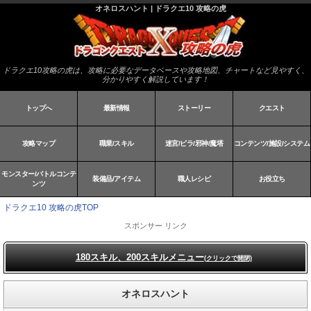
オネロスハント | ドラクエ10 攻略の虎
ドラクエ10攻略の虎は、攻略に必要なデータベースや攻略地図、チャートなど見やすく、
分かりやすく解説しています！
トップへ
最新情報
ストーリー
クエスト
攻略マップ
職業/スキル
迷宮/ピラ/邪神/魔塔
コンテンツ/施設/システム
モンスター/バトルコンテ
装備品/アイテム
職人レシピ
お役立ち
ンツ
ドラクエ10 攻略の虎TOP
スポンサー リンク
180スキル、200スキルメニュー
(クリックで開閉)
オネロスハント