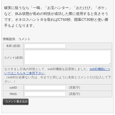
確実に狙うなら「一喝」「お宝ハンター」「おたけび」「ボケ」
など、休み状態が長めの特技が成功した際に使用すると良さそう
です。オネロスハントⅢを取ればCT60秒、開幕CT30秒と使い勝
手もよくなります。
情報提供、コメント
名前 (必須)
コメント(必須)
なりすまし行為の対策として、subID機能を設置致しました。
subID機能につ
いてはこちらをご参照下さい
。
（subIDが必要ない方は、今までと同じように名前とコメントだけ記入して下
さい。）
(英数字)
subID
(英数字)
PASS