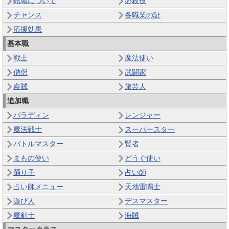
転職について
必殺技
チャンス
各職業の証
応援効果
基本職
戦士
魔法使い
僧侶
武闘家
盗賊
旅芸人
追加職
パラディン
レンジャー
魔法戦士
スーパースター
バトルマスター
賢者
まもの使い
どうぐ使い
踊り子
占い師
占い師メニュー
天地雷鳴士
遊び人
デスマスター
魔剣士
海賊