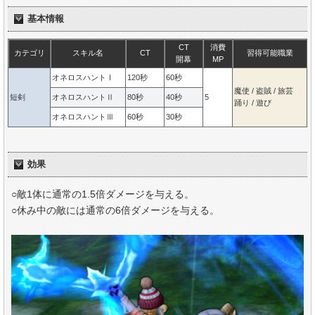
基本情報
CT
消費
カテゴリ
スキル名
CT
習得可能職業
開幕
MP
オネロスハントⅠ
120秒
60秒
魔使 / 盗賊 / 旅芸
短剣
オネロスハントⅡ
80秒
40秒
5
踊り / 遊び
オネロスハントⅢ
60秒
30秒
効果
○敵1体に通常の1.5倍ダメージを与える。
○休み中の敵には通常の6倍ダメージを与える。