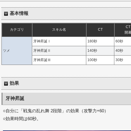
基本情報
CT
カテゴリ
スキル名
CT
開
牙神昇誕Ⅰ
180秒
60秒
ツメ
牙神昇誕Ⅱ
140秒
40秒
牙神昇誕Ⅲ
100秒
30秒
効果
牙神昇誕
○自分に「戦鬼の乱れ舞 2段階」の効果（攻撃力+60）
○効果時間は60秒。