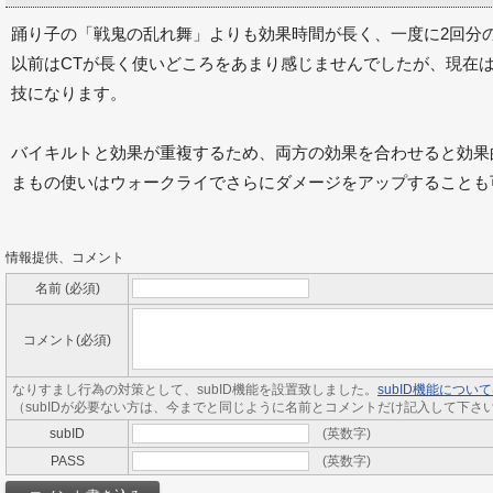
踊り子の「戦鬼の乱れ舞」よりも効果時間が長く、一度に2回分
以前はCTが長く使いどころをあまり感じませんでしたが、現在は
技になります。
バイキルトと効果が重複するため、両方の効果を合わせると効果
まもの使いはウォークライでさらにダメージをアップすることも
情報提供、コメント
名前 (必須)
コメント(必須)
なりすまし行為の対策として、subID機能を設置致しました。
subID機能につ
（subIDが必要ない方は、今までと同じように名前とコメントだけ記入して下さ
subID
(英数字)
PASS
(英数字)