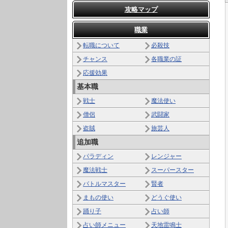
攻略マップ
職業
転職について
必殺技
チャンス
各職業の証
応援効果
基本職
戦士
魔法使い
僧侶
武闘家
盗賊
旅芸人
追加職
パラディン
レンジャー
魔法戦士
スーパースター
バトルマスター
賢者
まもの使い
どうぐ使い
踊り子
占い師
占い師メニュー
天地雷鳴士