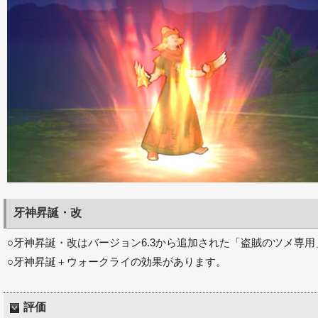
牙神昇誕・改
○牙神昇誕・改はバージョン6.3から追加された「盗賊のツメ専
○牙神昇誕＋ウォークライの効果があります。
評価