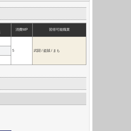
消費MP
習得可能職業
幕
5
武闘 / 盗賊 / まも