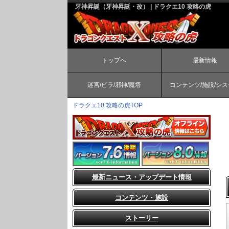
牙神昇誕（牙神昇誕・改） | ドラクエ10 攻略の虎
トップへ
最新情報
迷宮/ピラ/邪神/魔塔
コンテンツ/施設/シ
ドラクエ10 攻略の虎TOP
最新ニュース・アップデート情報
コンテンツ・施設
ストーリー