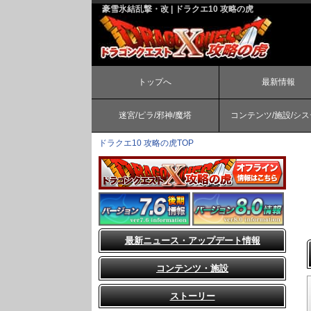
豪雪氷結乱撃・改 | ドラクエ10 攻略の虎
トップへ
最新情報
迷宮/ピラ/邪神/魔塔
コンテンツ/施設/シ
ドラクエ10 攻略の虎TOP
最新ニュース・アップデート情報
コンテンツ・施設
ストーリー