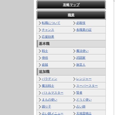
攻略マップ
職業
転職について
必殺技
チャンス
各職業の証
応援効果
基本職
戦士
魔法使い
僧侶
武闘家
盗賊
旅芸人
追加職
パラディン
レンジャー
魔法戦士
スーパースター
バトルマスター
賢者
まもの使い
どうぐ使い
踊り子
占い師
占い師メニュー
天地雷鳴士