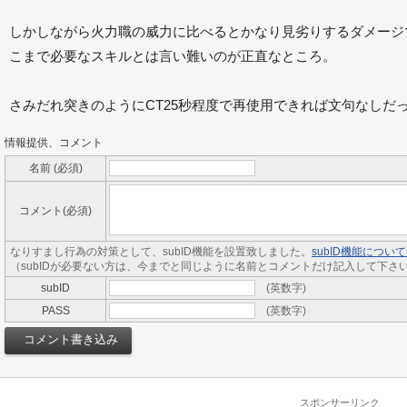
しかしながら火力職の威力に比べるとかなり見劣りするダメージで
こまで必要なスキルとは言い難いのが正直なところ。
さみだれ突きのようにCT25秒程度で再使用できれば文句なしだ
情報提供、コメント
名前 (必須)
コメント(必須)
なりすまし行為の対策として、subID機能を設置致しました。
subID機能につ
（subIDが必要ない方は、今までと同じように名前とコメントだけ記入して下さ
subID
(英数字)
PASS
(英数字)
スポンサーリンク