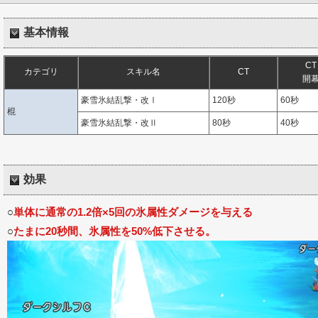
基本情報
CT
カテゴリ
スキル名
CT
開
豪雪氷結乱撃・改Ⅰ
120秒
60秒
棍
豪雪氷結乱撃・改Ⅱ
80秒
40秒
効果
○
単体に通常の1.2倍×5回の氷属性ダメージを与える
○
たまに20秒間、氷属性を50%低下させる。