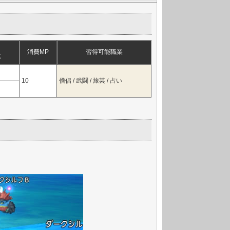
消費MP
習得可能職業
幕
10
僧侶 / 武闘 / 旅芸 / 占い