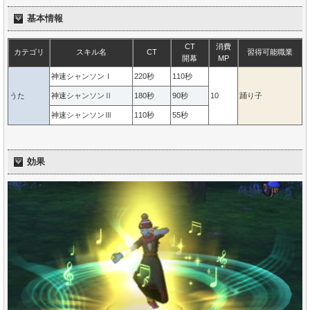
基本情報
CT
消費
カテゴリ
スキル名
CT
習得可能職業
開幕
MP
神速シャンソンⅠ
220秒
110秒
うた
神速シャンソンⅡ
180秒
90秒
10
踊り子
神速シャンソンⅢ
110秒
55秒
効果