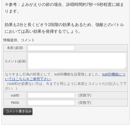
※参考：よみがえりの節の場合、詠唱時間約7秒⇒5秒程度に縮ま
ります。
効果も2分と長くピオラ2段階の効果もあるため、強敵とのバトル
においては高い効果を発揮するでしょう。
情報提供、コメント
名前 (必須)
コメント(必須)
なりすまし行為の対策として、subID機能を設置致しました。
subID機能につ
いてはこちらをご参照下さい
。
（subIDが必要ない方は、今までと同じように名前とコメントだけ記入して下
さい。）
(英数字)
subID
(英数字)
PASS