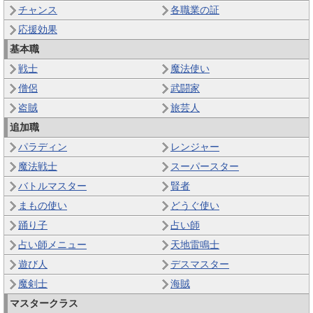
チャンス
各職業の証
応援効果
基本職
戦士
魔法使い
僧侶
武闘家
盗賊
旅芸人
追加職
パラディン
レンジャー
魔法戦士
スーパースター
バトルマスター
賢者
まもの使い
どうぐ使い
踊り子
占い師
占い師メニュー
天地雷鳴士
遊び人
デスマスター
魔剣士
海賊
マスタークラス