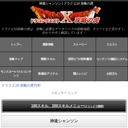
神速シャンソン | ドラクエ10 攻略の虎
ドラクエ10攻略の虎は、攻略に必要なデータベースや攻略地図、チャートなど見やすく、
分かりやすく解説しています！
トップへ
最新情報
ストーリー
クエスト
攻略マップ
職業/スキル
迷宮/ピラ/邪神/魔塔
コンテンツ/施設/システム
モンスター/バトルコンテ
装備品/アイテム
職人レシピ
お役立ち
ンツ
ドラクエ10 攻略の虎TOP
スポンサー リンク
180スキル、200スキルメニュー
(クリックで開閉)
神速シャンソン