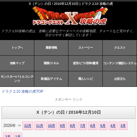
X（テン）の日 / 2016年12月10日 | ドラクエ10 攻略の虎
ドラクエ10攻略の虎は、攻略に必要なデータベースや攻略地図、チャートなど見やすく、
分かりやすく解説しています！
トップへ
最新情報
ストーリー
クエスト
攻略マップ
職業/スキル
迷宮/ピラ/邪神/魔塔
コンテンツ/施設/システム
モンスター/バトルコンテ
装備品/アイテム
職人レシピ
お役立ち
ンツ
ドラクエ10 攻略の虎TOP
スポンサー リンク
X（テン）の日 / 2016年12月10日
2026年 ⇒
12月
11月
10月
9月
8月
7月
6月
5月
4月
3月
2月
1月