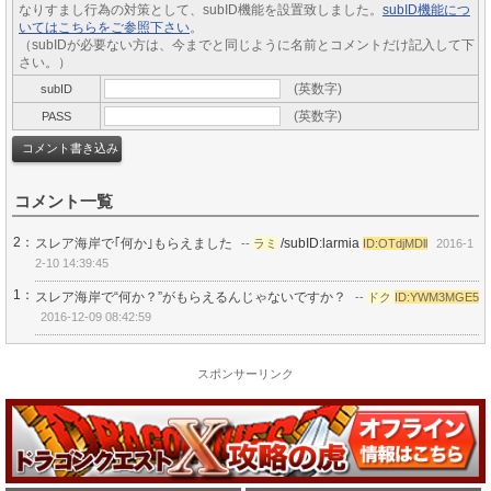
なりすまし行為の対策として、subID機能を設置致しました。
subID機能につ
いてはこちらをご参照下さい
。
（subIDが必要ない方は、今までと同じように名前とコメントだけ記入して下
さい。）
(英数字)
subID
(英数字)
PASS
コメント一覧
2：
スレア海岸で｢何か｣もらえました
/subID:larmia
--
ラミ
ID:OTdjMDll
2016-1
2-10 14:39:45
1：
スレア海岸で“何か？”がもらえるんじゃないですか？
--
ドク
ID:YWM3MGE5
2016-12-09 08:42:59
スポンサーリンク