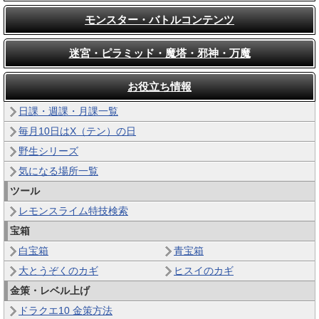
モンスター・バトルコンテンツ
迷宮・ピラミッド・魔塔・邪神・万魔
お役立ち情報
日課・週課・月課一覧
毎月10日はX（テン）の日
野生シリーズ
気になる場所一覧
ツール
レモンスライム特技検索
宝箱
白宝箱
青宝箱
大とうぞくのカギ
ヒスイのカギ
金策・レベル上げ
ドラクエ10 金策方法