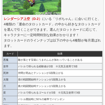
レンダーシア上空（D-2）
にいる「リポちゃん」に会いに行くと、
4種類の「運命のタロットカード」の中から好きなタロットカード
を選んで引くことができます。選んだタロットカードに応じて、
キャラクターに一定時間特別な効果がかかります！
タロットカードのラインナップは以下の中から4種類が毎月選ばれ
ます。
カード
効果
悪魔
敵が落とす宝箱にうまのふんが加わっていることがある
皇帝
バトルで得られる経験値が2倍 ※元気玉使用で3倍
死神
仲間が死ぬとテンションが1段階上がる
太陽
昼の戦闘開始時テンションが1段階上がる
月
夜の戦闘開始時テンションが1段階上がる
星
バトルで得られるゴールドが2倍 ※元気玉使用で3倍
力
バトル開始時に50％の確率でバイシオン