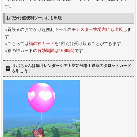
す。
おでかけ超便利ツールにも出現
○冒険者のおでかけ超便利ツールの
モンスター牧場内にも出現
しま
す。
○こちらでは
福の神カード
を1回だけ受け取ることができます。
○福の神カードの
有効期限は168時間
です。
リポちゃんは毎月レンダーシア上空に登場！運命のタロットカード
を引こう！