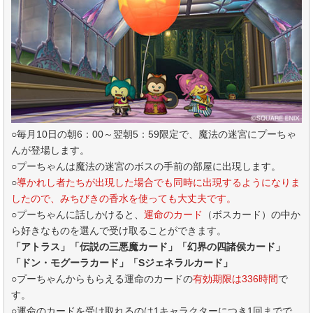
○毎月10日の朝6：00～翌朝5：59限定で、魔法の迷宮にプーちゃ
んが登場します。
○プーちゃんは魔法の迷宮のボスの手前の部屋に出現します。
○
導かれし者たちが出現した場合でも同時に出現するようになりま
したので、みちびきの香水を使っても大丈夫です。
○プーちゃんに話しかけると、
運命のカード
（ボスカード）の中か
ら好きなものを選んで受け取ることができます。
「アトラス」「伝説の三悪魔カード」「幻界の四諸侯カード」
「ドン・モグーラカード」「Sジェネラルカード」
○プーちゃんからもらえる運命のカードの
有効期限は336時間
で
す。
○運命のカードを受け取れるのは1キャラクターにつき1回までで