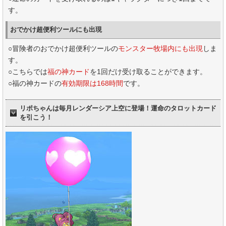
す。
おでかけ超便利ツールにも出現
○冒険者のおでかけ超便利ツールの
モンスター牧場内にも出現
しま
す。
○こちらでは
福の神カード
を1回だけ受け取ることができます。
○福の神カードの
有効期限は168時間
です。
リポちゃんは毎月レンダーシア上空に登場！運命のタロットカード
を引こう！