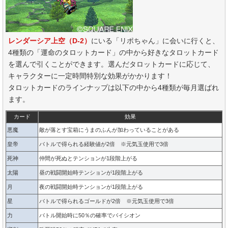
レンダーシア上空（D-2）
にいる「リポちゃん」に会いに行くと、
4種類の「運命のタロットカード」の中から好きなタロットカード
を選んで引くことができます。選んだタロットカードに応じて、
キャラクターに一定時間特別な効果がかかります！
タロットカードのラインナップは以下の中から4種類が毎月選ばれ
ます。
カード
効果
悪魔
敵が落とす宝箱にうまのふんが加わっていることがある
皇帝
バトルで得られる経験値が2倍 ※元気玉使用で3倍
死神
仲間が死ぬとテンションが1段階上がる
太陽
昼の戦闘開始時テンションが1段階上がる
月
夜の戦闘開始時テンションが1段階上がる
星
バトルで得られるゴールドが2倍 ※元気玉使用で3倍
力
バトル開始時に50％の確率でバイシオン