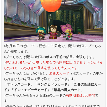
○毎月10日の朝6：00～翌朝5：59限定で、魔法の迷宮にプーちゃ
んが登場します。
○プーちゃんは魔法の迷宮のボスの手前の部屋に出現します。
○
導かれし者たちが出現した場合でも同時に出現するようになりま
したので、みちびきの香水を使っても大丈夫です。
○プーちゃんに話しかけると、
運命のカード
（ボスカード）の中か
ら好きなものを選んで受け取ることができます。
「アトラスカード」「キングヒドラカード」「幻界の四諸侯カー
ド」「ドン・モグーラカード」「暗黒の魔人カード」
○プーちゃんからもらえる運命のカードの
有効期限は336時間
で
す。
○運命のカードを受け取れるのは1キャラクターにつき1回までで