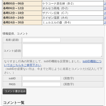
各時00分～06分
ケラコーナ原生林（B-2）
各時06分～12分
オルセコ高地（D-2）
各時12分～18分
ザグバン丘陵（C-7）
各時18分～24分
スイゼン湿原（A-4）
各時24分～30分
ミュルエルの森（B-6）
情報提供、コメント
名前 (必須)
コメント(必須)
なりすまし行為の対策として、subID機能を設置致しました。
subID機能につ
いてはこちらをご参照下さい
。
（subIDが必要ない方は、今までと同じように名前とコメントだけ記入して下
さい。）
(英数字)
subID
(英数字)
PASS
コメント一覧