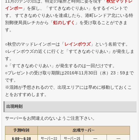
11月のテンの日は、特定の場所と時間に姿を現す「
秋空マッドレ
インボー
」を探し、「すてきなめぐりあい」をするイベントで
す。 すてきなめぐりあいを達成したら、港町レンドア北にいる特
別郵便局員レチカから「
虹のしずく
」を受け取ることができま
す。
○秋空のマッドレインボーは「
レインボウズ
」という名前です。
○レインボウズの近くに行くと「すてきなめぐりあい」が発生しま
す。
○「すてきなめぐりあい」が発生するのは一回だけです。
○プレゼントの受け取り期限は2016年11月30日（水）23：59まで
です。
※混雑が予想されるので、出現エリアには早めに移動しておくこ
とをおすすめします。
出現時刻
サーバーをお間違えのないようご注意下さい。