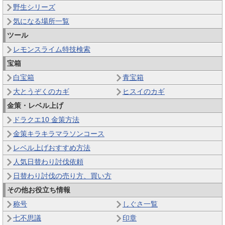
野生シリーズ
気になる場所一覧
ツール
レモンスライム特技検索
宝箱
白宝箱
青宝箱
大とうぞくのカギ
ヒスイのカギ
金策・レベル上げ
ドラクエ10 金策方法
金策キラキラマラソンコース
レベル上げおすすめ方法
人気日替わり討伐依頼
日替わり討伐の売り方、買い方
その他お役立ち情報
称号
しぐさ一覧
七不思議
印章