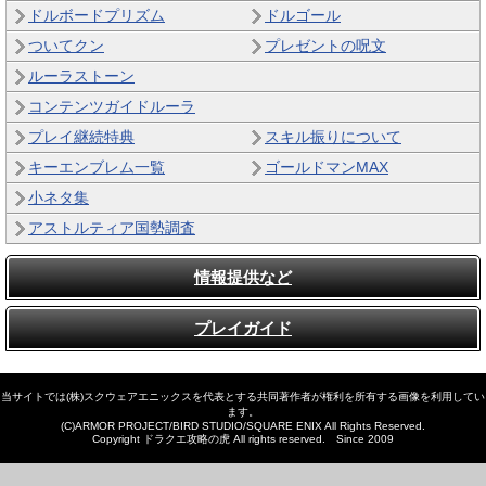
ドルボードプリズム
ドルゴール
ついてクン
プレゼントの呪文
ルーラストーン
コンテンツガイドルーラ
プレイ継続特典
スキル振りについて
キーエンブレム一覧
ゴールドマンMAX
小ネタ集
アストルティア国勢調査
情報提供など
プレイガイド
当サイトでは(株)スクウェアエニックスを代表とする共同著作者が権利を所有する画像を利用してい
ます。
(C)ARMOR PROJECT/BIRD STUDIO/SQUARE ENIX All Rights Reserved.
Copyright ドラクエ攻略の虎 All rights reserved. Since 2009