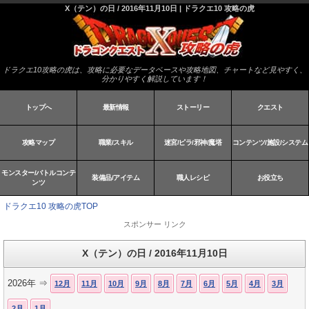
X（テン）の日 / 2016年11月10日 | ドラクエ10 攻略の虎
ドラクエ10攻略の虎は、攻略に必要なデータベースや攻略地図、チャートなど見やすく、
分かりやすく解説しています！
トップへ
最新情報
ストーリー
クエスト
攻略マップ
職業/スキル
迷宮/ピラ/邪神/魔塔
コンテンツ/施設/システム
モンスター/バトルコンテ
装備品/アイテム
職人レシピ
お役立ち
ンツ
ドラクエ10 攻略の虎TOP
スポンサー リンク
X（テン）の日 / 2016年11月10日
2026年 ⇒
12月
11月
10月
9月
8月
7月
6月
5月
4月
3月
2月
1月