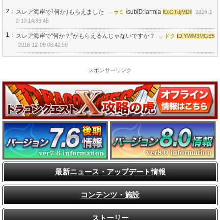
2：
スレア海岸で｢何か｣もらえました
/subID:larmia
--
ラミ
ID:OTdjMDll
2016-1
2-10 14:39:45
1：
スレア海岸で“何か？”がもらえるんじゃないですか？
--
ドク
ID:YWM3MGE5
2016-12-09 08:42:59
スポンサーリンク
最新ニュース・アップデート情報
コンテンツ・施設
ストーリー