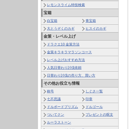
レモンスライム特技検索
宝箱
白宝箱
青宝箱
大とうぞくのカギ
ヒスイのカギ
金策・レベル上げ
ドラクエ10 金策方法
金策キラキラマラソンコース
レベル上げおすすめ方法
人気日替わり討伐依頼
日替わり討伐の売り方、買い方
その他お役立ち情報
称号
しぐさ一覧
七不思議
印章
ドルボードプリズム
ドルゴール
ついてクン
プレゼントの呪文
ルーラストーン