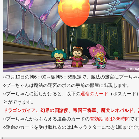
○毎月10日の朝6：00～翌朝5：59限定で、魔法の迷宮にプーち
○プーちゃんは魔法の迷宮のボスの手前の部屋に出現します。
○プーちゃんに話しかけると、以下の
運命のカード
（ボスカード
とができます。
ドラゴンガイア
、幻界の四諸侯
、帝国三将軍
、魔犬レオパルド
、
○プーちゃんからもらえる運命のカードの
有効期限は336時間
です
○運命のカードを受け取れるのは1キャラクターにつき1回までで