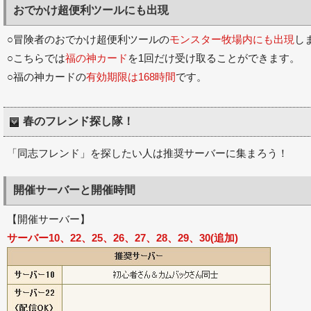
おでかけ超便利ツールにも出現
○冒険者のおでかけ超便利ツールの
モンスター牧場内にも出現
し
○こちらでは
福の神カード
を1回だけ受け取ることができます。
○福の神カードの
有効期限は168時間
です。
春のフレンド探し隊！
「同志フレンド」を探したい人は推奨サーバーに集まろう！
開催サーバーと開催時間
【開催サーバー】
サーバー
10、22、25、26、27
、28
、29、30(追加)