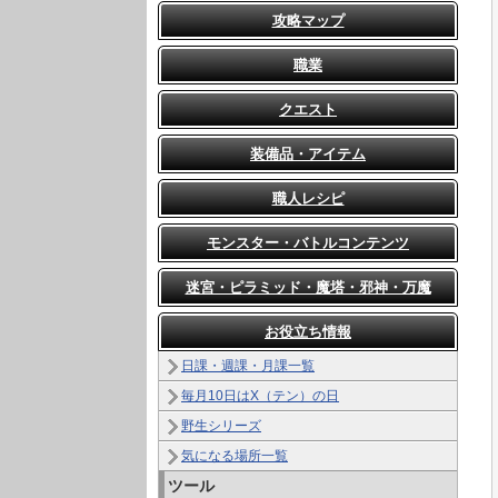
攻略マップ
職業
クエスト
装備品・アイテム
職人レシピ
モンスター・バトルコンテンツ
迷宮・ピラミッド・魔塔・邪神・万魔
お役立ち情報
日課・週課・月課一覧
毎月10日はX（テン）の日
野生シリーズ
気になる場所一覧
ツール