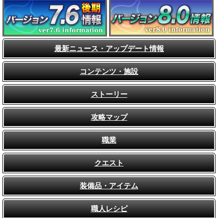
最新ニュース・アップデート情報
コンテンツ・施設
ストーリー
攻略マップ
職業
クエスト
装備品・アイテム
職人レシピ