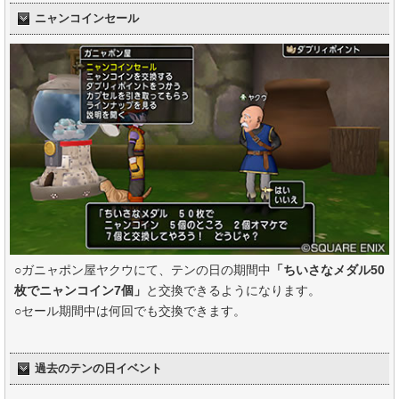
ニャンコインセール
○ガニャポン屋ヤクウにて、テンの日の期間中
「ちいさなメダル50
枚でニャンコイン7個」
と交換できるようになります。
○セール期間中は何回でも交換できます。
過去のテンの日イベント