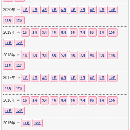
2020年 ⇒
1月
2月
3月
4月
5月
6月
7月
8月
9月
10月
11月
12月
2019年 ⇒
1月
2月
3月
4月
5月
6月
7月
8月
9月
10月
11月
12月
2018年 ⇒
1月
2月
3月
4月
5月
6月
7月
8月
9月
10月
11月
12月
2017年 ⇒
1月
2月
3月
4月
5月
6月
7月
8月
9月
10月
11月
12月
2016年 ⇒
1月
2月
3月
4月
5月
6月
7月
8月
9月
10月
11月
12月
2015年 ⇒
11月
12月