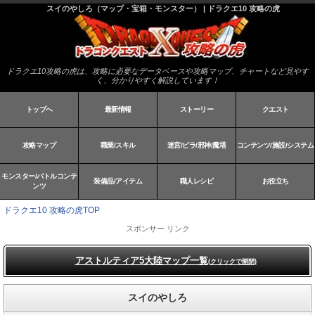
スイのやしろ（マップ・宝箱・モンスター） | ドラクエ10 攻略の虎
ドラクエ10攻略の虎は、攻略に必要なデータベースや攻略マップ、チャートなど見やす
く、分かりやすく解説しています！
トップへ
最新情報
ストーリー
クエスト
攻略マップ
職業/スキル
迷宮/ピラ/邪神/魔塔
コンテンツ/施設/システム
モンスター/バトルコンテ
装備品/アイテム
職人レシピ
お役立ち
ンツ
ドラクエ10 攻略の虎TOP
スポンサー リンク
アストルティア5大陸マップ一覧
(クリックで開閉)
スイのやしろ