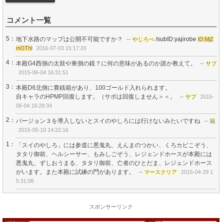
コメント一覧
5：
地下水路のマップは公開不可能ですか？
/subID:yajirobe
--
やじろべ
ID:MjZ
mOThl
2016-07-03 15:17:20
4：
本殿G4西側の太鼓や東側の鏡？に何の意味があるのか誰か教えて。
--
サブ
2015-06-04 16:31:51
3：
本殿D6北側に賽銭箱があり、100ゴールド入れられます。
自キャラのHPMP回復します。（サポは回復しません＞＜。
--
サブ
2015-
06-04 16:28:34
2：
バージョン３を導入しないとスイのやしろには行けないみたいですね
--
福
2015-05-10 14:22:16
1：
「スイのやしろ」には参道に悪鬼丸、えんまのつかい、くろカビこぞう、
タタリ御前、ヘルシーサー、もみしごぞう、レジェンドホースが本殿には
悪鬼丸、ずしおうまる、タタリ御前、亡者のひとだま、レジェンドホース
がいます。また本殿に試練の門があります。
--
マースクリア
2015-04-29 1
5:31:08
スポンサーリンク