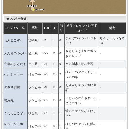
モンスター詳細
特
通常ドロップ / レアド
モンスター名
系統
EXP
G
備考
訓
ロップ
まんげつそう / レッド
もみじこぞうを呼
もみじこぞう
植物系
24
5
0
アイ
ぶ
さとりそう / 星のおう
えんまのつかい
怪人系
227
11
0
-
ぎのレシピ
亡者のひとだま
エレ系
535
11
0
氷の樹木 / 青い宝石
-
げんこつダケ / まじゅ
ヘルシーサー
けもの系
573
13
2
-
うのホネ
あやかしそう / 青い宝
タタリ御前
ゾンビ系
548
15
0
-
石
にじいろの布きれ / ぶ
悪鬼丸
ゾンビ系
602
12
0
-
どうエキス
緑のコケ / 特どくけし
くろカビこぞう
物質系
963
6
1
-
そう
レジェンドホー
ほしのカケラ / 幻獣の
けもの系
975
18
1
-
ス
皮