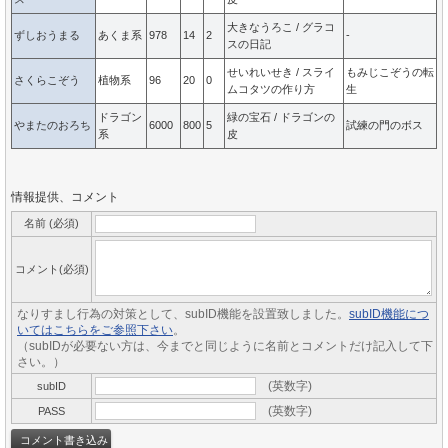
大きなうろこ / グラコ
ずしおうまる
あくま系
978
14
2
-
スの日記
せいれいせき / スライ
もみじこぞうの転
さくらこぞう
植物系
96
20
0
ムコタツの作り方
生
ドラゴン
緑の宝石 / ドラゴンの
やまたのおろち
6000
800
5
試練の門のボス
系
皮
情報提供、コメント
名前 (必須)
コメント(必須)
なりすまし行為の対策として、subID機能を設置致しました。
subID機能につ
いてはこちらをご参照下さい
。
（subIDが必要ない方は、今までと同じように名前とコメントだけ記入して下
さい。）
(英数字)
subID
(英数字)
PASS