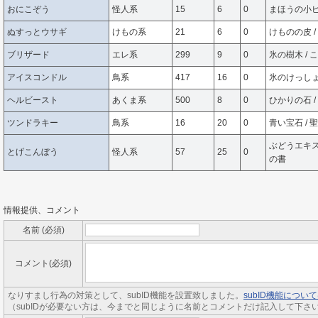
おにこぞう
怪人系
15
6
0
まほうの小ビ
ぬすっとウサギ
けもの系
21
6
0
けものの皮 
ブリザード
エレ系
299
9
0
氷の樹木 /
アイスコンドル
鳥系
417
16
0
氷のけっしょ
ヘルビースト
あくま系
500
8
0
ひかりの石 
ツンドラキー
鳥系
16
20
0
青い宝石 /
ぶどうエキス
とげこんぼう
怪人系
57
25
0
の書
情報提供、コメント
名前 (必須)
コメント(必須)
なりすまし行為の対策として、subID機能を設置致しました。
subID機能につ
（subIDが必要ない方は、今までと同じように名前とコメントだけ記入して下さ