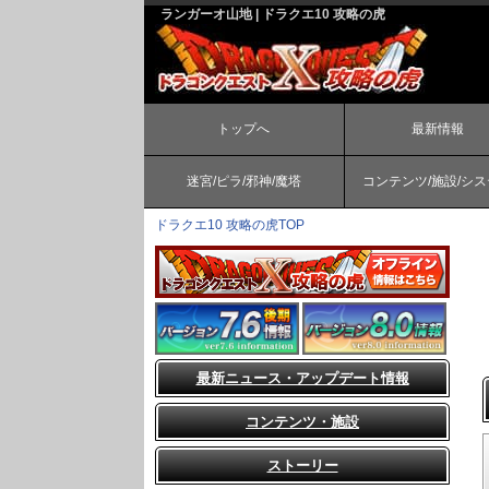
ランガーオ山地 | ドラクエ10 攻略の虎
トップへ
最新情報
迷宮/ピラ/邪神/魔塔
コンテンツ/施設/シ
ドラクエ10 攻略の虎TOP
最新ニュース・アップデート情報
コンテンツ・施設
ストーリー