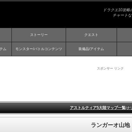
ドラクエ10攻
チャートな
ストーリー
クエスト
ステム
モンスター/バトルコンテンツ
装備品/アイテム
スポンサー リンク
アストルティア5大陸マップ一覧
(ク
ランガーオ山地