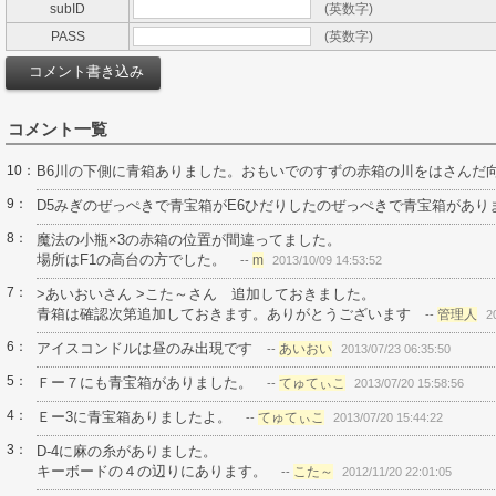
subID
(英数字)
PASS
(英数字)
コメント一覧
10：
B6川の下側に青箱ありました。おもいでのすずの赤箱の川をはさんだ
9：
D5みぎのぜっぺきで青宝箱がE6ひだりしたのぜっぺきで青宝箱があり
8：
魔法の小瓶×3の赤箱の位置が間違ってました。
場所はF1の高台の方でした。
m
--
2013/10/09 14:53:52
7：
>あいおいさん >こた～さん 追加しておきました。
青箱は確認次第追加しておきます。ありがとうございます
管理人
--
2
6：
アイスコンドルは昼のみ出現です
あいおい
--
2013/07/23 06:35:50
5：
Ｆー７にも青宝箱がありました。
てゅてぃこ
--
2013/07/20 15:58:56
4：
Ｅー3に青宝箱ありましたよ。
てゅてぃこ
--
2013/07/20 15:44:22
3：
D-4に麻の糸がありました。
キーボードの４の辺りにあります。
こた～
--
2012/11/20 22:01:05