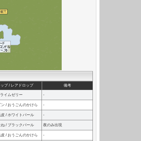
ップ / レアドロップ
備考
 スライムゼリー
-
ン / おうごんのかけら
-
皮 / ホワイトパール
-
ね / ブラックパール
夜のみ出現
皮 / おうごんのかけら
-