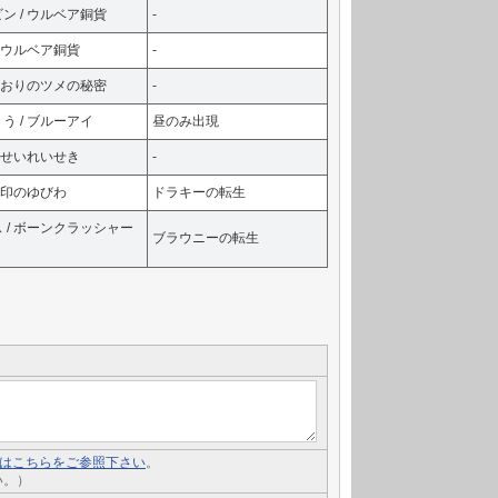
ン / ウルベア銅貨
-
/ ウルベア銅貨
-
 こおりのツメの秘密
-
う / ブルーアイ
昼のみ出現
/ せいれいせき
-
 聖印のゆびわ
ドラキーの転生
 / ボーンクラッシャー
ブラウニーの転生
いてはこちらをご参照下さい
。
い。）