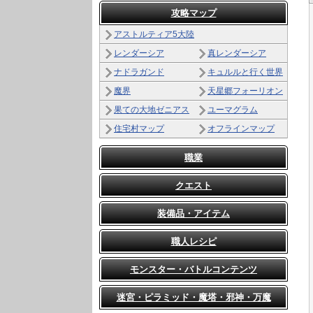
攻略マップ
アストルティア5大陸
レンダーシア
真レンダーシア
ナドラガンド
キュルルと行く世界
魔界
天星郷フォーリオン
果ての大地ゼニアス
ユーマグラム
住宅村マップ
オフラインマップ
職業
クエスト
装備品・アイテム
職人レシピ
モンスター・バトルコンテンツ
迷宮・ピラミッド・魔塔・邪神・万魔