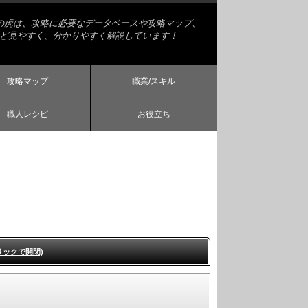
略の虎は、攻略に必要なデータベースや攻略マップ、
ど見やすく、分かりやすく解説しています！
攻略マップ
職業/スキル
職人レシピ
お役立ち
リックで開閉)