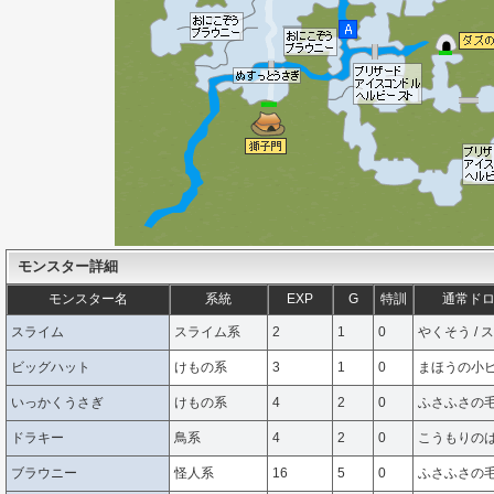
モンスター詳細
モンスター名
系統
EXP
G
特訓
通常ドロ
スライム
スライム系
2
1
0
やくそう /
ビッグハット
けもの系
3
1
0
まほうの小ビ
いっかくうさぎ
けもの系
4
2
0
ふさふさの毛
ドラキー
鳥系
4
2
0
こうもりのは
ブラウニー
怪人系
16
5
0
ふさふさの毛