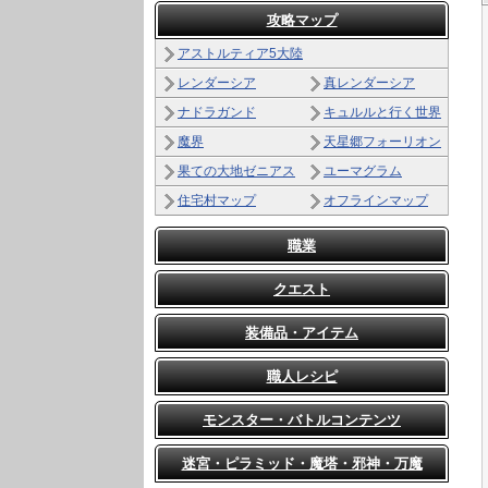
攻略マップ
アストルティア5大陸
レンダーシア
真レンダーシア
ナドラガンド
キュルルと行く世界
魔界
天星郷フォーリオン
果ての大地ゼニアス
ユーマグラム
住宅村マップ
オフラインマップ
職業
クエスト
装備品・アイテム
職人レシピ
モンスター・バトルコンテンツ
迷宮・ピラミッド・魔塔・邪神・万魔