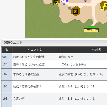
関連クエスト
No
クエスト名
依頼者
003
おばあちゃん先生の授業
老師レタラ
134
怪奇！岸辺にひそむ亡霊
（C-6）にいるキチェ
189
求めるは仙者の霊薬
巫女の館前（G-4）にいるヨンジャ
190
結成！若葉の探検隊！
食堂（E-3）にいるシシノタ
191
亡霊の声
食堂（E-3）にいるシシノタ