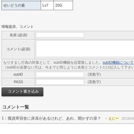
せいどうの盾
Lv7
20G
情報提供、コメント
名前 (必須)
コメント(必須)
なりすまし行為の対策として、subID機能を設置致しました。
subID機能につ
（subIDが必要ない方は、今までと同じように名前とコメントだけ記入して下さ
subID
(英数字)
PASS
(英数字)
コメント一覧
1：
職員寄宿舎に床扉があるけれど、あれ、開かずの扉？
えにー
--
2013/03/