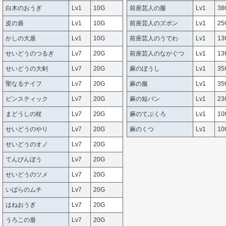
白木のおうぎ
Lv1
10G
前座芸人の服
Lv1
38
皮の盾
Lv1
10G
前座芸人のズボン
Lv1
25
かしの大盾
Lv1
10G
前座芸人のうでわ
Lv1
13
せいどうのつるぎ
Lv7
20G
前座芸人のながぐつ
Lv1
13
せいどうの大剣
Lv7
20G
麻のぼうし
Lv1
35
聖なるナイフ
Lv7
20G
麻の服
Lv1
35
ピンスティック
Lv7
20G
麻の短パン
Lv1
23
まどうしの杖
Lv7
20G
麻のてぶくろ
Lv1
10
せいどうのやり
Lv7
20G
麻のくつ
Lv1
10
せいどうのオノ
Lv7
20G
てんびんぼう
Lv7
20G
せいどうのツメ
Lv7
20G
いばらのムチ
Lv7
20G
はねおうぎ
Lv7
20G
うろこの盾
Lv7
20G