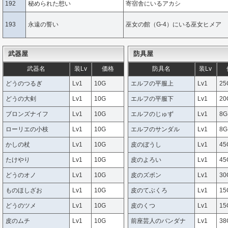
192
秘められた想い
寄宿舎にいるアカシ
193
永遠の誓い
巫女の館（G-4）にいる巫女ヒメア
武器屋
防具屋
武器名
装Lv
価格
防具名
装Lv
どうのつるぎ
Lv1
10G
エルフの平服上
Lv1
25
どうの大剣
Lv1
10G
エルフの平服下
Lv1
20
ブロンズナイフ
Lv1
10G
エルフのじゅず
Lv1
8G
ローリエの小枝
Lv1
10G
エルフのサンダル
Lv1
8G
かしの杖
Lv1
10G
皮のぼうし
Lv1
45
たけやり
Lv1
10G
皮のよろい
Lv1
45
どうのオノ
Lv1
10G
皮のズボン
Lv1
30
ものほしざお
Lv1
10G
皮のてぶくろ
Lv1
15
どうのツメ
Lv1
10G
皮のくつ
Lv1
15
皮のムチ
Lv1
10G
前座芸人のバンダナ
Lv1
38