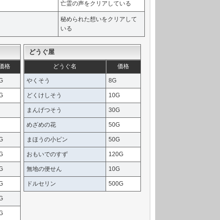
亡霊の声をクリアしている
秘められた想いをクリアして
いる
どうぐ屋
価格
どうぐ名
価格
G
やくそう
8G
G
どくけしそう
10G
まんげつそう
30G
めざめの花
50G
G
まほうの小ビン
50G
G
おもいでのすず
120G
G
無地の便せん
10G
G
ドルセリン
500G
G
G