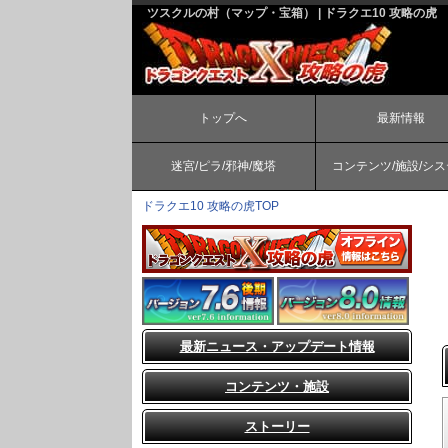
ツスクルの村（マップ・宝箱） | ドラクエ10 攻略の虎
トップへ
最新情報
迷宮/ピラ/邪神/魔塔
コンテンツ/施設/シ
ドラクエ10 攻略の虎TOP
最新ニュース・アップデート情報
コンテンツ・施設
ストーリー