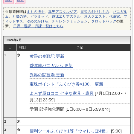
※毎週日曜は
まもの博士
、
異界アスタルジア
、
皇帝の創りしもの
、
パニガル
ム
、
万魔の塔
、
ピラミッド
、
遊泳エリアのタル
、
達人クエスト
、
代筆家
、
フ
ィットネス
、
ゆめのかけら
、
チャレンジミッション
、
タロットパック
の更
新。
日課・週課・月課一覧はこちら
2026年7月
日
曜日
予定
1
水
黄昏の奏戦記 更新
昏冥庫パニガルム 更新
異界の闘技場 更新
宝珠ポイント「ふくびき券×100」 更新
よろず屋ロココ 七夕な家具・庭具
[7月1日12:00～7
月13日23:59]
学園 部活強化週間 [1日6:00～8日5:59まで]
2
木
3
金
便利ツールふくびき1等「ウマしっぽ4種」
[5:00]