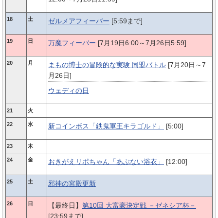
18
土
ゼルメアフィーバー
[5:59まで]
19
日
万魔フィーバー
[7月19日6:00～7月26日5:59]
20
月
まもの博士の冒険的な実験 同盟バトル
[7月20日～7
月26日]
ウェディの日
21
火
22
水
新コインボス「鉄鬼軍王キラゴルド」
[5:00]
23
木
24
金
おきがえリポちゃん「あぶない浴衣」
[12:00]
25
土
邪神の宮殿更新
26
日
【最終日】
第10回 大富豪決定戦 －ゼネシア杯－
[23:59まで]