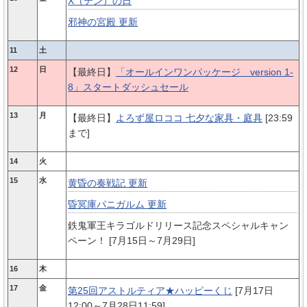
X（テン）の日
邪神の宮殿 更新
11
土
12
日
【最終日】
「オールインワンパッケージ version 1-
8」スタートダッシュセール
13
月
【最終日】
よろず屋ロココ 七夕な家具・庭具
[23:59
まで]
14
火
15
水
黄昏の奏戦記 更新
昏冥庫パニガルム 更新
鉄鬼軍王キラゴルドリリース記念スペシャルキャン
ペーン！ [7月15日～7月29日]
16
木
17
金
第25回アストルティア★ハッピーくじ
[7月17日
12:00～7月28日11:59]