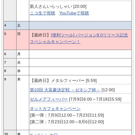
新人さんいらっしゃい [20:00]
ニコ生で視聴
YouTubeで視聴
4
土
5
日
【最終日】
[便利ツール] バージョン8.0リリース記念
スペシャルキャンペーン！
6
月
7
火
8
水
9
木
【最終日】メタルフィーバー [5:59]
第10回 大富豪決定戦 －ゼネシア杯－
[12:00]
ゼルメアフィーバー
[7月9日6:00～7月18日5:59]
ネットカフェキャンペーン
[第一弾：7月9日12:00～7月23日11:59]
[第二弾：7月23日12:00～8月6日12:00]
10
金