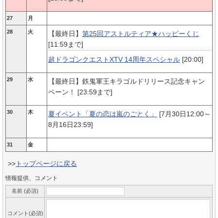
27
月
28
火
【最終日】
第25回アストルティア★ハッピーくじ
[11:59まで]
超ドラゴンクエストXTV 14周年スペシャル
[20:00]
29
水
【最終日】鉄鬼軍王キラゴルドリリース記念キャン
ペーン！ [23:59まで]
30
木
夏イベント「夏の恋は嵐のごとく」
[7月30日12:00～
8月16日23:59]
31
金
>>
トップページに戻る
情報提供、コメント
名前 (必須)
コメント(必須)