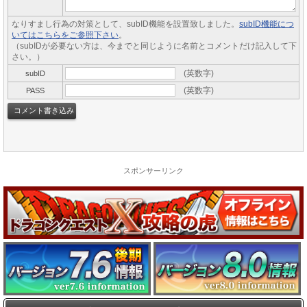
なりすまし行為の対策として、subID機能を設置致しました。
subID機能につ
いてはこちらをご参照下さい
。
（subIDが必要ない方は、今までと同じように名前とコメントだけ記入して下
さい。）
(英数字)
subID
(英数字)
PASS
スポンサーリンク