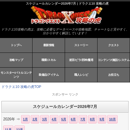
スケジュールカレンダー2026年7月 | ドラクエ10 攻略の虎
ドラクエ10攻略の虎は、攻略に必要なデータベースや攻略地図、チャートなど見やすく、
分かりやすく解説しています！
トップへ
最新情報
ストーリー
クエスト
攻略マップ
職業/スキル
迷宮/ピラ/邪神/魔塔
コンテンツ/施設/システム
モンスター/バトルコンテ
装備品/アイテム
職人レシピ
お役立ち
ンツ
ドラクエ10 攻略の虎TOP
スポンサー リンク
スケジュールカレンダー2026年7月
2026年 ⇒
1月
2月
3月
4月
5月
6月
7月
8月
9月
10月
11月
12月