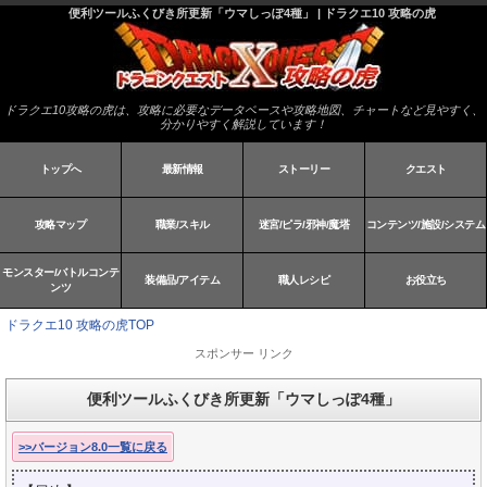
便利ツールふくびき所更新「ウマしっぽ4種」 | ドラクエ10 攻略の虎
ドラクエ10攻略の虎は、攻略に必要なデータベースや攻略地図、チャートなど見やすく、
分かりやすく解説しています！
トップへ
最新情報
ストーリー
クエスト
攻略マップ
職業/スキル
迷宮/ピラ/邪神/魔塔
コンテンツ/施設/システム
モンスター/バトルコンテ
装備品/アイテム
職人レシピ
お役立ち
ンツ
ドラクエ10 攻略の虎TOP
スポンサー リンク
便利ツールふくびき所更新「ウマしっぽ4種」
>>バージョン8.0一覧に戻る