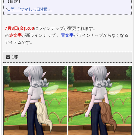
【目次】
○
1等 「ウマしっぽ4種」
7月3日(金)5:00
にラインナップが変更されます。
※
赤文字
が新ラインナップ 、
青文字
がラインナップからなくなる
アイテムです。
1等