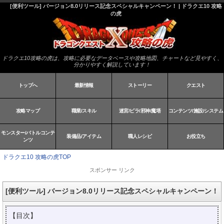
[便利ツール] バージョン8.0リリース記念スペシャルキャンペーン！ | ドラクエ10 攻略
の虎
ドラクエ10攻略の虎は、攻略に必要なデータベースや攻略地図、チャートなど見やすく、
分かりやすく解説しています！
トップへ
最新情報
ストーリー
クエスト
攻略マップ
職業/スキル
迷宮/ピラ/邪神/魔塔
コンテンツ/施設/システム
モンスター/バトルコンテ
装備品/アイテム
職人レシピ
お役立ち
ンツ
ドラクエ10 攻略の虎TOP
スポンサー リンク
[便利ツール] バージョン8.0リリース記念スペシャルキャンペーン！
【目次】