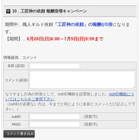
10．工匠神の依頼 報酬倍増キャンペーン
期間中、職人ギルド依頼
「工匠神の依頼」の報酬が2倍
になりま
す。
【期間】…
6月28日(日)6:00～7月5日(日)5:59まで
情報提供、コメント
名前 (必須)
コメント(必須)
なりすまし行為の対策として、subID機能を設置致しました。
subID機能につ
いてはこちらをご参照下さい
。
（subIDが必要ない方は、今までと同じように名前とコメントだけ記入して下
さい。）
(英数字)
subID
(英数字)
PASS