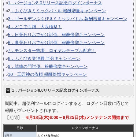
○
1．バージョン8.0リリース記念ログインボーナス
○2
．ふくびきミミックバトル 報酬増量キャンペーン
○
3．ゴールデンふくびきミミックバトル 報酬増量キャンペーン
○
4．どこでも畑 大収穫祭！
○
5．日替わりおでかけ討伐 報酬倍増キャンペーン
○
6．週替わりおでかけ討伐 報酬倍増キャンペーン
○
7．モンスター牧場 ロイヤルテーブル配布！
○
8．ふくびき券消費 半分キャンペーン
○
9．試練の門討伐 報酬倍増キャンペーン
○
10．工匠神の依頼 報酬倍増キャンペーン
1．バージョン8.0リリース記念ログインボーナス
期間中、超便利ツールにログインすると、ログイン日数に応じて
報酬がプレゼントされます。
【期間】…
6月18日(木)6:00～6月25日(木)メンテナンス開始まで
日数
ログインボーナス
1日目
ふくびき券×60