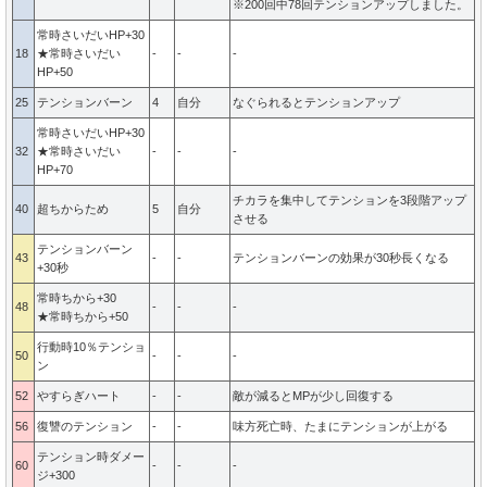
※200回中78回テンションアップしました。
常時さいだいHP+30
18
★常時さいだい
-
-
-
HP+50
25
テンションバーン
4
自分
なぐられるとテンションアップ
常時さいだいHP+30
32
★常時さいだい
-
-
-
HP+70
チカラを集中してテンションを3段階アップ
40
超ちからため
5
自分
させる
テンションバーン
43
-
-
テンションバーンの効果が30秒長くなる
+30秒
常時ちから+30
48
-
-
-
★常時ちから+50
行動時10％テンショ
50
-
-
-
ン
52
やすらぎハート
-
-
敵が減るとMPが少し回復する
56
復讐のテンション
-
-
味方死亡時、たまにテンションが上がる
テンション時ダメー
60
-
-
-
ジ+300