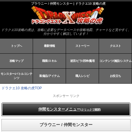
ブラウニー / 仲間モンスター | ドラクエ10 攻略の虎
ドラクエ10攻略の虎は、攻略に必要なデータベースや攻略地図、チャートなど見やすく、
分かりやすく解説しています！
トップへ
最新情報
ストーリー
クエスト
攻略マップ
職業/スキル
迷宮/ピラ/邪神/魔塔
コンテンツ/施設/システム
モンスター/バトルコンテ
装備品/アイテム
職人レシピ
お役立ち
ンツ
ドラクエ10 攻略の虎TOP
スポンサー リンク
仲間モンスターメニュー
(クリックで開閉)
ブラウニー / 仲間モンスター