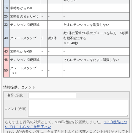
18
常時ちから+50
-
-
-
25
常時みのまもり+45
-
-
-
32
テンション消費軽減
-
-
たまにテンションを消費しない
敵1体に通常の3倍のダメージを与え、 5秒間
40
グレートスタンプ
8
敵1体
行動不能にする
※CT40秒
43
常時ちから+50
-
-
-
48
テンション消費軽減
-
-
さらにテンションをたまに消費しない
グレートスタンプ
50
-
-
-
+300
情報提供、コメント
名前 (必須)
コメント(必須)
なりすまし行為の対策として、subID機能を設置致しました。
subID機能につ
いてはこちらをご参照下さい
。
（subIDが必要ない方は、今までと同じように名前とコメントだけ記入して下