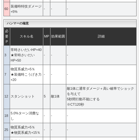
装備時特技ダメージ
60
-
-
-
+5%
ハンマーの極意
必
要
スキル名
MP
効果範囲
詳細
P
常時さいだいHP+40
3
★常時さいだい
-
-
-
HP+50
物質系威力+5％
7
★装備時こうげき力
-
-
-
+20
敵1体に通常ダメージ＋高い確率でショック
を与えて
12
スタンショット
5
敵1体
5秒間行動不能にする
※CT120秒
5.0%ターン消費な
18
-
-
-
し
物質系威力+5％
25
-
-
-
★物質系威力+15％