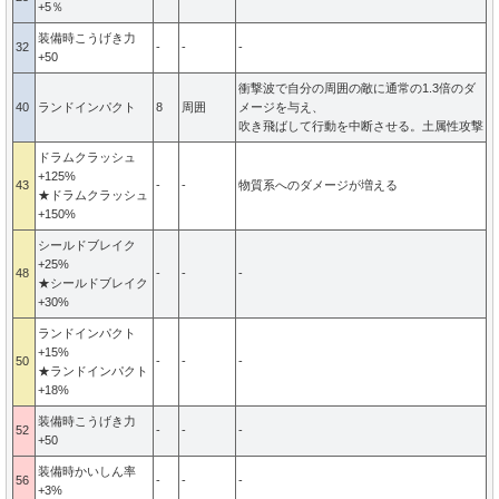
+5％
装備時こうげき力
32
-
-
-
+50
衝撃波で自分の周囲の敵に通常の1.3倍のダ
40
ランドインパクト
8
周囲
メージを与え、
吹き飛ばして行動を中断させる。土属性攻撃
ドラムクラッシュ
+125%
43
-
-
物質系へのダメージが増える
★ドラムクラッシュ
+150%
シールドブレイク
+25%
48
-
-
-
★シールドブレイク
+30%
ランドインパクト
+15%
50
-
-
-
★ランドインパクト
+18%
装備時こうげき力
52
-
-
-
+50
装備時かいしん率
56
-
-
-
+3%