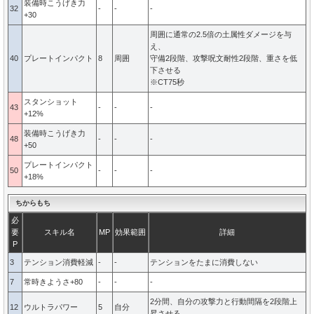
装備時こうげき力
32
-
-
-
+30
周囲に通常の2.5倍の土属性ダメージを与
え、
40
プレートインパクト
8
周囲
守備2段階、攻撃呪文耐性2段階、重さを低
下させる
※CT75秒
スタンショット
43
-
-
-
+12%
装備時こうげき力
48
-
-
-
+50
プレートインパクト
50
-
-
-
+18%
ちからもち
必
要
スキル名
MP
効果範囲
詳細
P
3
テンション消費軽減
-
-
テンションをたまに消費しない
7
常時きようさ+80
-
-
-
2分間、自分の攻撃力と行動間隔を2段階上
12
ウルトラパワー
5
自分
昇させる