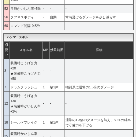
+300
52
常時かいしん率+5%
-
-
-
56
タフネスボディ
-
自動
常時受けるダメージを少し減らす
60
コマンド間隔-0.5秒
-
-
-
ハンマースキル
必
要
スキル名
MP
効果範囲
詳細
P
装備時こうげき力
+20
3
-
-
-
★装備時こうげき力
+50
7
ドラムクラッシュ
1
敵1体
物質系に通常の1.5倍のダメージ
装備時こうげき力
+30
12
-
-
-
★装備時かいしん率
+2%
通常の1.3倍のダメージを与え、50％の確率
18
シールドブレイク
1
敵1体
で守備力を下げる
装備時かいしん率
25
-
-
-