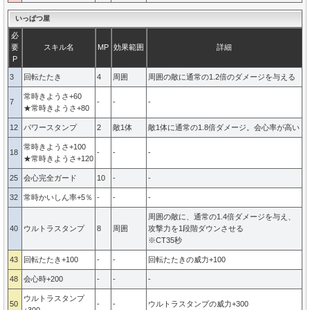
いっぱつ屋
必
要
スキル名
MP
効果範囲
詳細
P
3
回転たたき
4
周囲
周囲の敵に通常の1.2倍のダメージを与える
常時きようさ+60
7
-
-
-
★常時きようさ+80
12
パワースタンプ
2
敵1体
敵1体に通常の1.8倍ダメージ。会心率が高い
常時きようさ+100
18
-
-
-
★常時きようさ+120
25
会心完全ガード
10
-
-
32
常時かいしん率+5％
-
-
-
周囲の敵に、通常の1.4倍ダメージを与え、
40
ウルトラスタンプ
8
周囲
攻撃力を1段階ダウンさせる
※CT35秒
43
回転たたき+100
-
-
回転たたきの威力+100
48
会心時+200
-
-
-
ウルトラスタンプ
50
-
-
ウルトラスタンプの威力+300