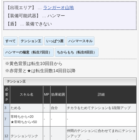
【出現エリア】 …
ランガーオ山地
【装備可能武器】 … ハンマー
【盾】 … 装備できない
すべて
テンション王
いっぱつ屋
ハンマースキル
ハンマーの極意（転生7回目）
ちからもち（転生8回目）
※黄色背景は転生10回目から
※赤背景と★は転生回数14回目以降
テンション王
必
要
スキル名
MP
効果範囲
詳細
P
3
ためる
-
自分
チカラをためてテンションを1段階アップ
常時ちから+20
7
-
-
-
★常時ちから+50
仲間のテンションに合わせてまれにテンショ
12
テンションリンク
-
-
ンアップ