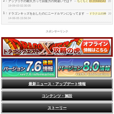
2：
アップリケの耐久力って回復力の間違いでは？
--
ちくちく
ID:ZDhiNDA3
20
19-09-03 02:30:05
1：
ドラゴンキッズをおしたのにニードルマンになってます
--
ドラクエの神
20
14-06-05 15:56:34
スポンサーリンク
最新ニュース・アップデート情報
コンテンツ・施設
ストーリー