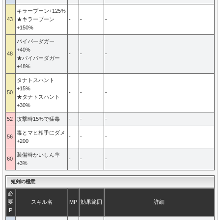
キラーブーン+125%
43
★キラーブーン
-
-
-
+150%
バイパーダガー
+40%
48
-
-
-
★バイパーダガー
+48%
タナトスハント
+15%
50
-
-
-
★タナトスハント
+30%
52
攻撃時15%で猛毒
-
-
-
毒とマヒ相手にダメ
56
-
-
-
+200
装備時かいしん率
60
-
-
-
+3%
短剣の極意
必
要
スキル名
MP
効果範囲
詳細
P