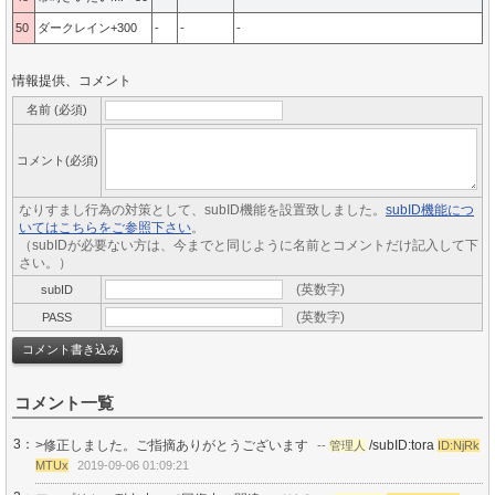
50
ダークレイン+300
-
-
-
情報提供、コメント
名前 (必須)
コメント(必須)
なりすまし行為の対策として、subID機能を設置致しました。
subID機能につ
いてはこちらをご参照下さい
。
（subIDが必要ない方は、今までと同じように名前とコメントだけ記入して下
さい。）
(英数字)
subID
(英数字)
PASS
コメント一覧
3：
>修正しました。ご指摘ありがとうございます
/subID:tora
--
管理人
ID:NjRk
MTUx
2019-09-06 01:09:21