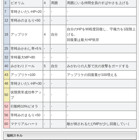
3
ピオリム
4
周囲
周囲にいる仲間全員のすばやさを上げる
7
常時さいだいHP+20
-
-
-
12
常時みのまもり+50
-
-
-
自分のHPを90程度回復し、守備力を1段階上
18
アップリケ
4
自分
げる。
回復量は最大HP依存
25
常時みかわし率+5％
-
-
-
32
常時最大MP+80
-
-
-
40
みがわりドール
5
自分
みがわりの人形で次の攻撃をガードする
43
アップリケ+100
-
-
アップリケの回復量が100増える
48
常時さいだいHP+30
-
-
-
状態異常成功率アッ
50
-
-
-
プ
52
行動時10%ピオラ
-
-
-
56
常時みのまもり+50
-
-
-
60
マテリアルハート
-
-
敵が倒されるたびMPが少し回復していく
短剣スキル