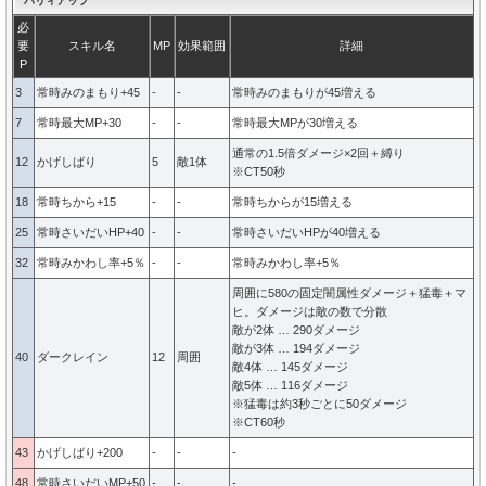
ハリィアップ
必
要
スキル名
MP
効果範囲
詳細
P
3
常時みのまもり+45
-
-
常時みのまもりが45増える
7
常時最大MP+30
-
-
常時最大MPが30増える
通常の1.5倍ダメージ×2回＋縛り
12
かげしばり
5
敵1体
※CT50秒
18
常時ちから+15
-
-
常時ちからが15増える
25
常時さいだいHP+40
-
-
常時さいだいHPが40増える
32
常時みかわし率+5％
-
-
常時みかわし率+5％
周囲に580の固定闇属性ダメージ＋猛毒＋マ
ヒ。ダメージは敵の数で分散
敵が2体 … 290ダメージ
敵が3体 … 194ダメージ
40
ダークレイン
12
周囲
敵4体 … 145ダメージ
敵5体 … 116ダメージ
※猛毒は約3秒ごとに50ダメージ
※CT60秒
43
かげしばり+200
-
-
-
48
常時さいだいMP+50
-
-
-