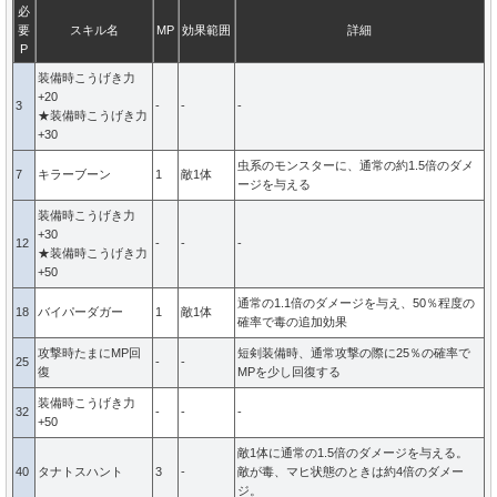
必
要
スキル名
MP
効果範囲
詳細
P
装備時こうげき力
+20
3
-
-
-
★装備時こうげき力
+30
虫系のモンスターに、通常の約1.5倍のダメ
7
キラーブーン
1
敵1体
ージを与える
装備時こうげき力
+30
12
-
-
-
★装備時こうげき力
+50
通常の1.1倍のダメージを与え、50％程度の
18
バイパーダガー
1
敵1体
確率で毒の追加効果
攻撃時たまにMP回
短剣装備時、通常攻撃の際に25％の確率で
25
-
-
復
MPを少し回復する
装備時こうげき力
32
-
-
-
+50
敵1体に通常の1.5倍のダメージを与える。
40
タナトスハント
3
-
敵が毒、マヒ状態のときは約4倍のダメー
ジ。