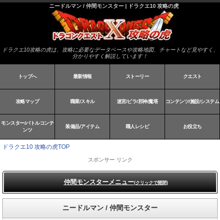
ニードルマン / 仲間モンスター | ドラクエ10 攻略の虎
ドラクエ10攻略の虎は、攻略に必要なデータベースや攻略地図、チャートなど見やすく、
分かりやすく解説しています！
トップへ
最新情報
ストーリー
クエスト
攻略マップ
職業/スキル
迷宮/ピラ/邪神/魔塔
コンテンツ/施設/システム
モンスター/バトルコンテ
装備品/アイテム
職人レシピ
お役立ち
ンツ
ドラクエ10 攻略の虎TOP
スポンサー リンク
仲間モンスターメニュー
(クリックで開閉)
ニードルマン / 仲間モンスター