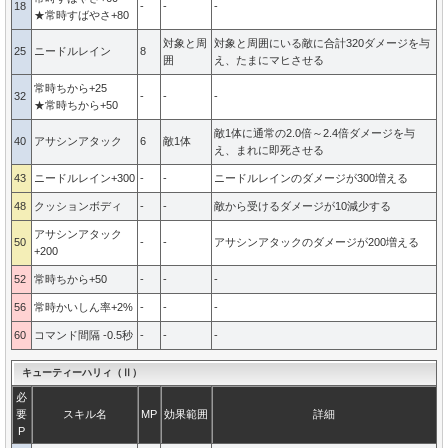
18
-
-
-
★常時すばやさ+80
対象と周
対象と周囲にいる敵に合計320ダメージを与
25
ニードルレイン
8
囲
え、たまにマヒさせる
常時ちから+25
32
-
-
-
★常時ちから+50
敵1体に通常の2.0倍～2.4倍ダメージを与
40
アサシンアタック
6
敵1体
え、まれに即死させる
43
ニードルレイン+300
-
-
ニードルレインのダメージが300増える
48
クッションボディ
-
-
敵から受けるダメージが10減少する
アサシンアタック
50
-
-
アサシンアタックのダメージが200増える
+200
52
常時ちから+50
-
-
-
56
常時かいしん率+2%
-
-
-
60
コマンド間隔 -0.5秒
-
-
-
キューティーハリィ（Ⅱ）
必
要
スキル名
MP
効果範囲
詳細
P