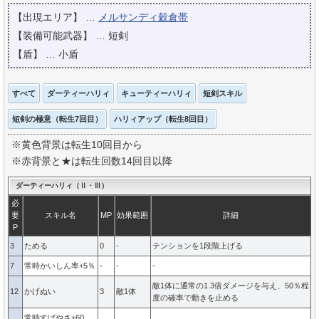
【出現エリア】 …
メルサンディ穀倉帯
【装備可能武器】 … 短剣
【盾】 … 小盾
すべて
ダーティーハリィ
キューティーハリィ
短剣スキル
短剣の極意（転生7回目）
ハリィアップ（転生8回目）
※黄色背景は転生10回目から
※赤背景と★は転生回数14回目以降
ダーティーハリィ（Ⅱ・Ⅲ）
必
要
スキル名
MP
効果範囲
詳細
P
3
ためる
0
-
テンションを1段階上げる
7
常時かいしん率+5％
-
-
-
敵1体に通常の1.3倍ダメージを与え、50％程
12
かげぬい
3
敵1体
度の確率で動きを止める
常時すばやさ+60