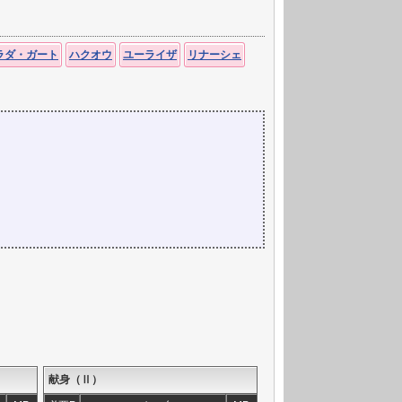
ラダ・ガート
ハクオウ
ユーライザ
リナーシェ
献身（Ⅱ）