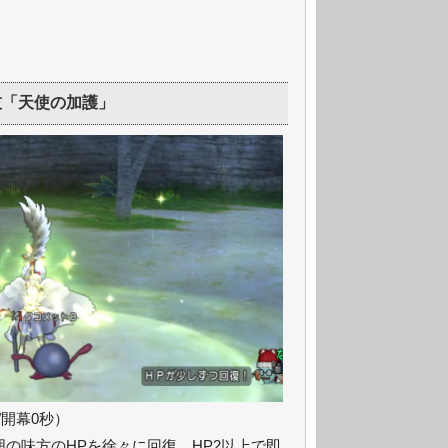
技「天使の加護」
/開幕0秒）
囲の味方のHPを徐々に回復、HP2以上で即