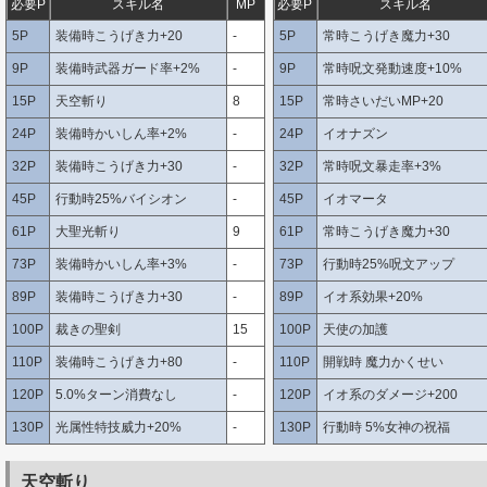
必要P
スキル名
MP
必要P
スキル名
5P
装備時こうげき力+20
-
5P
常時こうげき魔力+30
9P
装備時武器ガード率+2%
-
9P
常時呪文発動速度+10%
15P
天空斬り
8
15P
常時さいだいMP+20
24P
装備時かいしん率+2%
-
24P
イオナズン
32P
装備時こうげき力+30
-
32P
常時呪文暴走率+3%
45P
行動時25%バイシオン
-
45P
イオマータ
61P
大聖光斬り
9
61P
常時こうげき魔力+30
73P
装備時かいしん率+3%
-
73P
行動時25%呪文アップ
89P
装備時こうげき力+30
-
89P
イオ系効果+20%
100P
裁きの聖剣
15
100P
天使の加護
110P
装備時こうげき力+80
-
110P
開戦時 魔力かくせい
120P
5.0%ターン消費なし
-
120P
イオ系のダメージ+200
130P
光属性特技威力+20%
-
130P
行動時 5%女神の祝福
天空斬り