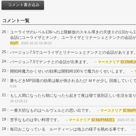
コメント一覧
26：
ユーライザのレベル136への上限解放のスキル導きの天使Ⅱの110から
会話にユーライザとナンナ、ユーライザとリナーシェとナンナの会話
iNzFi
2025-10-22 16:38:02
25：
バージョン7.5でユーライザとリナーシェとナンナとの会話があります
24：
バージョン7.5でナンナとの会話が出来ます。
マースクリア
ID:OWEz
--
23：
開戦時魔力かくせいの効果は開戦時100％で魔力かくせいします。
--
22：
勝ちどきMP回復の効果は敵が倒されるたび ＭＰが少し 回復していく
0:26
21：
もし人間になったら朝になったら起きて夜は寝て規則正しい生活を送
28 13:25:12
20：
一番大切なものはヘルヴェルとの思い出です。
マースクリア
ID:MzF
--
19：
苦手なものは辛い料理です。
マースクリア
ID:MzFhM2E1
--
2025-07-25 
18：
毎日おこなっている ルーティーンは地上の様子を眺める事です。
--