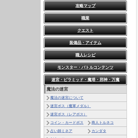
攻略マップ
職業
クエスト
装備品・アイテム
職人レシピ
モンスター・バトルコンテンツ
迷宮・ピラミッド・魔塔・邪神・万魔
魔法の迷宮
魔法の迷宮について
迷宮ボス（魔軍メダル）
迷宮ボス（レアボス）
コイン・カードボス
商人トルネコ
占い師ミネア
カンダタ