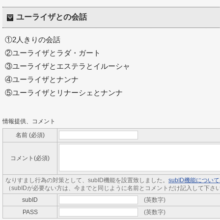
ユーライザとの会話
①2人きりの会話
②ユーライザとラダ・ガート
③ユーライザとエステラとイルーシャ
④ユーライザとナンナ
⑤ユーライザとリナーシェとナンナ
情報提供、コメント
名前 (必須)
コメント(必須)
なりすまし行為の対策として、subID機能を設置致しました。
subID機能につ
（subIDが必要ない方は、今までと同じように名前とコメントだけ記入して下さ
subID
(英数字)
PASS
(英数字)