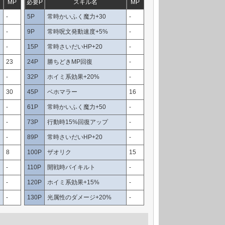
MP
必要P
スキル名
MP
-
5P
常時かいふく魔力+30
-
-
9P
常時呪文発動速度+5%
-
-
15P
常時さいだいHP+20
-
23
24P
勝ちどきMP回復
-
-
32P
ホイミ系効果+20%
-
30
45P
ベホマラー
16
-
61P
常時かいふく魔力+50
-
-
73P
行動時15%回復アップ
-
-
89P
常時さいだいHP+20
-
8
100P
ザオリク
15
-
110P
開戦時バイキルト
-
-
120P
ホイミ系効果+15%
-
-
130P
光属性のダメージ+20%
-