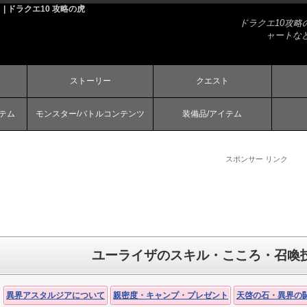
 ドラクエ10 攻略の虎
ドラクエ10攻
ャートな
ストーリー
クエスト
ステム
モンスター/バトルコンテンツ
装備品/アイテム
スポンサー リンク
ユーライザのスキル・こころ・召喚技
異界アスタルジアについて
親密度・キャンプ・プレゼント
天啓の石・異界の