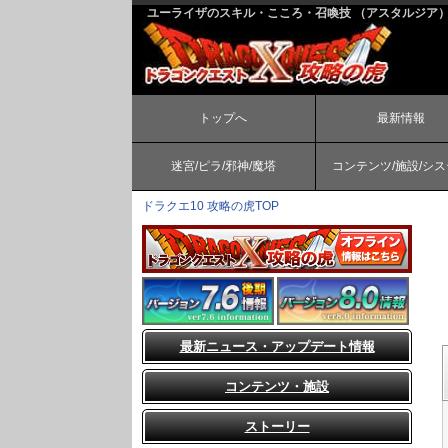
ユーライザのスキル・こころ・召喚技 （アスタルジア） |
トップへ
最新情報
迷宮/ピラ/邪神/魔塔
コンテンツ/施設/シ
ドラクエ10 攻略の虎TOP
最新ニュース・アップデート情報
コンテンツ・施設
ストーリー