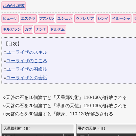
おめかし衣装
ヒューザ
エステラ
アスバル
ユシュカ
ヴァレリア
シンイ
イルーシャ
ギルガラン
カブ
ナンナ
ドルタム
【目次】
○
ユーライザのスキル
○
ユーライザのこころ
○
ユーライザの召喚技
○
ユーライザとの会話
○天啓の石を10個渡すと「天星郷剣術」110-130が解放される
○天啓の石を20個渡すと「導きの天使」110-130が解放される
○天啓の石を30個渡すと「献身」110-130が解放される
天星郷剣術（Ⅱ）
導きの天使（Ⅱ）