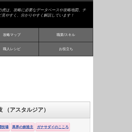
略の虎は、攻略に必要なデータベースや攻略地図、チ
ど見やすく、分かりやすく解説しています！
攻略マップ
職業/スキル
職人レシピ
お役立ち
 （アスタルジア）
闘技場
異界の創造主
ガナサダイのこころ