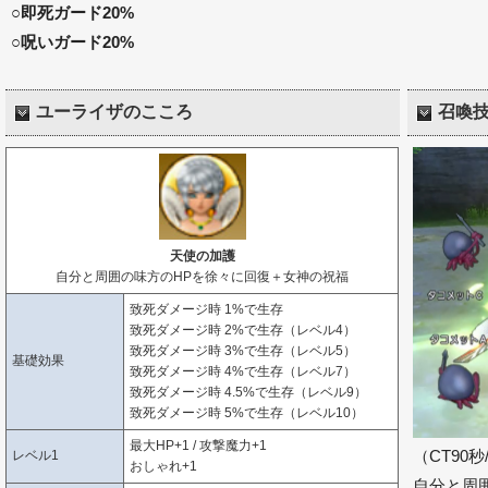
○即死ガード20%
○呪いガード20%
ユーライザのこころ
召喚
天使の加護
自分と周囲の味方のHPを徐々に回復＋女神の祝福
致死ダメージ時 1%で生存
致死ダメージ時 2%で生存（レベル4）
致死ダメージ時 3%で生存（レベル5）
基礎効果
致死ダメージ時 4%で生存（レベル7）
致死ダメージ時 4.5%で生存（レベル9）
致死ダメージ時 5%で生存（レベル10）
最大HP+1 / 攻撃魔力+1
（CT90秒
レベル1
おしゃれ+1
自分と周