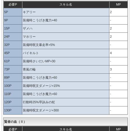
必要P
スキル名
MP
5P
キアリー
2
9P
装備時こうげき魔力+40
-
15P
ザメハ
2
24P
マホリー
2
32P
装備時呪文暴走率+5%
-
45P
バイキルト
4
61P
装備時さいだいMP+30
-
73P
青嵐の輪
3
89P
装備時こうげき魔力+60
-
100P
装備時呪文ダメージ+15%
-
110P
装備時こうげき魔力+60
-
120P
行動時25%早詠みの杖
-
130P
装備時呪文ダメージ+300
-
賢者の血（Ⅱ）
必要P
スキル名
MP