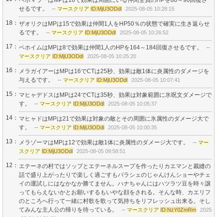
ベホマラーはMPは16で効果は周囲にいる仲間全員のHPを80～90回復さ
せるです。
--
マースクリア
ID:MjU3ODdl
2025-08-05 10:28:15
18：
ザオリクはMPは15で効果は仲間1人をHP50％の状態で確実に生き返らせ
るです。
--
マースクリア
ID:MjU3ODdl
2025-08-05 10:26:52
17：
ベホイムはMPは8で効果は仲間1人のHPを164～184回復させるです。
--
マースクリア
ID:MjU3ODdl
2025-08-05 10:25:20
16：
メラガイアーはMPは16でCTは25秒、効果は敵1体に炎属性のダメージを
与えるです。
--
マースクリア
ID:MjU3ODdl
2025-08-05 10:07:41
15：
マヒャデドスはMPは24でCTは35秒、効果は対象範囲に氷呪文ダメージで
す。
--
マースクリア
ID:MjU3ODdl
2025-08-05 10:05:37
14：
マヒャドはMPは21で効果は対象の敵とその周囲に氷属性のダメージ大で
す。
--
マースクリア
ID:MjU3ODdl
2025-08-05 10:00:35
13：
メラゾーマはMPは12で効果は敵1体に炎属性のダメージ大です。
--
マー
スクリア
ID:MjU3ODdl
2025-08-05 09:58:51
12：
エテーネの村ではソップとエテーネルスープを作ったりカエマンと裁縫の
話で盛り上がったりで楽しく過ごすもパラシェのじゃんけんショーやチェ
イの運試しにはなかなか勝てません。ハナちゃんにはハツラツ豆を時々譲
ってもらえないかとお願いするもいやな顔をされる。そんな時、カエリフ
のところへ行って一緒に村歌を歌って気持ちをリフレッシュ出来る。そし
てみんな主人公の帰りを待っている。
--
マースクリア
ID:NzY0ZmRm
2025