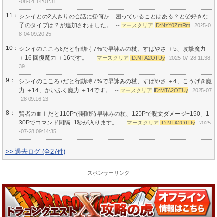
-08-04 14:01:31
11：
シンイとの2人きりの会話に⑥何か 困っていることはある？と⑦好きな
子のタイプは？が追加されました。
--
マースクリア
ID:NzY0ZmRm
2025-0
8-04 09:20:25
10：
シンイのこころ8だと行動時 7%で早詠みの杖、すばやさ ＋5、攻撃魔力
＋16 回復魔力 ＋16です。
--
マースクリア
ID:MTA2OTUy
2025-07-28 11:38:
39
9：
シンイのこころ7だと行動時 7%で早詠みの杖、すばやさ ＋4、こうげき魔
力 ＋14、かいふく魔力 ＋14です。
--
マースクリア
ID:MTA2OTUy
2025-07
-28 09:16:23
8：
賢者の血Ⅱだと110Pで開戦時早詠みの杖、120Pで呪文ダメージ+150、1
30Pでコマンド間隔 -1秒が入ります。
--
マースクリア
ID:MTA2OTUy
2025
-07-28 09:14:35
>> 過去ログ (全27件)
スポンサーリンク