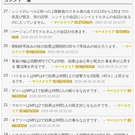
27：
シンイのレベル136への上限解放のスキル者の血Ⅱの110から130までの
技及び呪文、技の説明、シンイとの会話にシンイとドルタムの会話がある
のに入っていません。
--
マースクリア
ID:ZTZiNzFi
2025-10-22 16:32:27
26：
バージョン7.5でドルタムとの会話が出来ます。
--
マースクリア
ID:OWEz
Mzlh
2025-09-04 10:09:28
25：
開戦時早詠みの杖の効果は開戦時100％で早詠みの杖が入ります。
--
マー
スクリア
ID:MjU3ODdl
2025-08-05 16:33:12
24：
青嵐の輪は消費MP3でCTは50秒、効果は会心率と呪文の 暴走率が上昇す
る 魔法陣を作るです。
--
マースクリア
ID:MjU3ODdl
2025-08-05 11:27:43
23：
バイキルトはMPは4で効果は仲間1人の攻撃力を2段階（40％）上昇させ
るです。
--
マースクリア
ID:MjU3ODdl
2025-08-05 10:35:46
22：
ザメハはMPは2で効果は仲間1人の眠りをなおすです。
--
マースクリア
ID:
MjU3ODdl
2025-08-05 10:34:02
21：
マホリーはMPは2で効果は仲間1人の呪文封じをなおすです。
--
マースク
リア
ID:MjU3ODdl
2025-08-05 10:31:28
20：
キアリーはMPは2で効果は仲間1人の毒をなおすです。
--
マースクリア
ID:
MjU3ODdl
2025-08-05 10:29:48
19：