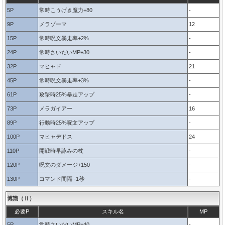
5P
常時こうげき魔力+80
-
9P
メラゾーマ
12
15P
常時呪文暴走率+2%
-
24P
常時さいだいMP+30
-
32P
マヒャド
21
45P
常時呪文暴走率+3%
-
61P
攻撃時25%暴走アップ
-
73P
メラガイアー
16
89P
行動時25%呪文アップ
-
100P
マヒャデドス
24
110P
開戦時早詠みの杖
-
120P
呪文のダメージ+150
-
130P
コマンド間隔 -1秒
-
博識（Ⅱ）
必要P
スキル名
MP
5P
常時さいだいMP+40
-