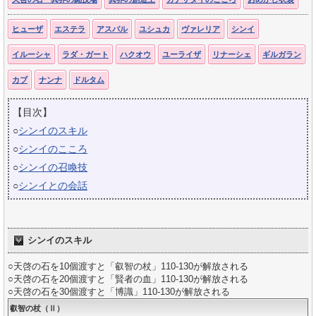
ヒューザ
エステラ
アスバル
ユシュカ
ヴァレリア
シンイ
イルーシャ
ラダ・ガート
ハクオウ
ユーライザ
リナーシェ
ギルガラン
カブ
ナンナ
ドルタム
【目次】
○
シンイのスキル
○
シンイのこころ
○
シンイの召喚技
○
シンイとの会話
シンイのスキル
○天啓の石を10個渡すと「叡智の杖」110-130が解放される
○天啓の石を20個渡すと「賢者の血」110-130が解放される
○天啓の石を30個渡すと「博識」110-130が解放される
叡智の杖（Ⅱ）