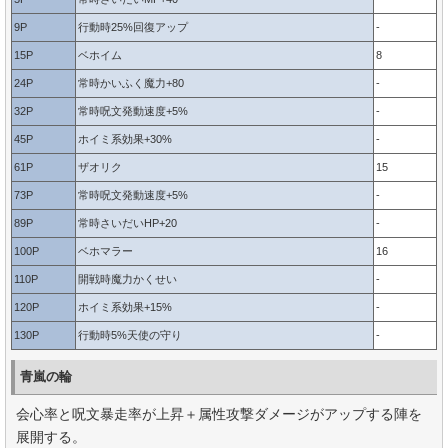
9P
行動時25%回復アップ
-
15P
ベホイム
8
24P
常時かいふく魔力+80
-
32P
常時呪文発動速度+5%
-
45P
ホイミ系効果+30%
-
61P
ザオリク
15
73P
常時呪文発動速度+5%
-
89P
常時さいだいHP+20
-
100P
ベホマラー
16
110P
開戦時魔力かくせい
-
120P
ホイミ系効果+15%
-
130P
行動時5%天使の守り
-
青嵐の輪
会心率と呪文暴走率が上昇＋属性攻撃ダメージがアップする陣を
展開する。