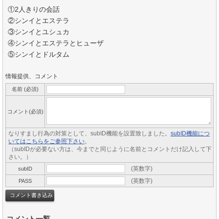
①2人きりの会話
②シンイとエステラ
③シンイとユシュカ
④シンイとエステラとヒューザ
⑤シンイとドルタム
情報提供、コメント
名前 (必須)
コメント(必須)
なりすまし行為の対策として、subID機能を設置致しました。
subID機能につ
いてはこちらをご参照下さい
。
（subIDが必要ない方は、今までと同じように名前とコメントだけ記入して下
さい。）
(英数字)
subID
(英数字)
PASS
コメント一覧