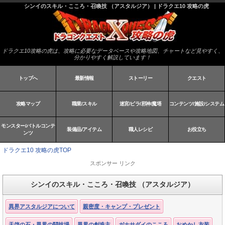
シンイのスキル・こころ・召喚技 （アスタルジア） | ドラクエ10 攻略の虎
ドラクエ10攻略の虎は、攻略に必要なデータベースや攻略地図、チャートなど見やすく、
分かりやすく解説しています！
トップへ
最新情報
ストーリー
クエスト
攻略マップ
職業/スキル
迷宮/ピラ/邪神/魔塔
コンテンツ/施設/システム
モンスター/バトルコンテ
装備品/アイテム
職人レシピ
お役立ち
ンツ
ドラクエ10 攻略の虎TOP
スポンサー リンク
シンイのスキル・こころ・召喚技 （アスタルジア）
異界アスタルジアについて
親密度・キャンプ・プレゼント
天啓の石・異界の闘技場
異界の創造主
ガナサダイのこころ
おめかし衣装