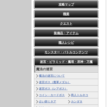
攻略マップ
職業
クエスト
装備品・アイテム
職人レシピ
モンスター・バトルコンテンツ
迷宮・ピラミッド・魔塔・邪神・万魔
魔法の迷宮
魔法の迷宮について
迷宮ボス（魔軍メダル）
迷宮ボス（レアボス）
コイン・カードボス
商人トルネコ
占い師ミネア
カンダタ