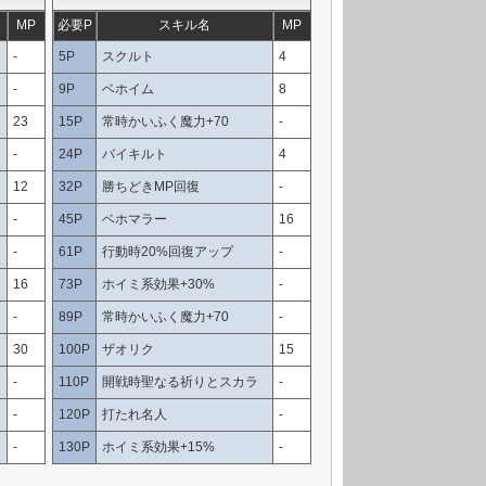
MP
必要P
スキル名
MP
-
5P
スクルト
4
-
9P
ベホイム
8
23
15P
常時かいふく魔力+70
-
-
24P
バイキルト
4
12
32P
勝ちどきMP回復
-
-
45P
ベホマラー
16
-
61P
行動時20%回復アップ
-
16
73P
ホイミ系効果+30%
-
-
89P
常時かいふく魔力+70
-
30
100P
ザオリク
15
-
110P
開戦時聖なる祈りとスカラ
-
-
120P
打たれ名人
-
-
130P
ホイミ系効果+15%
-