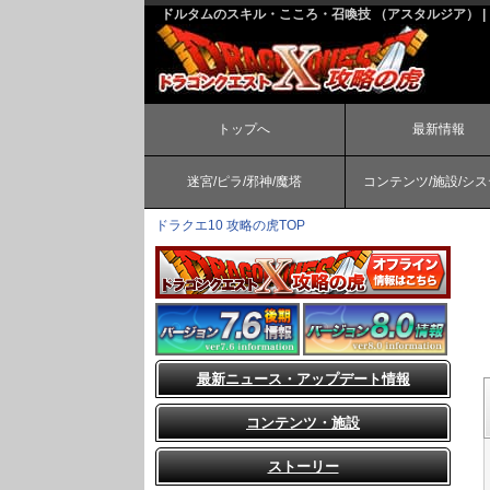
ドルタムのスキル・こころ・召喚技 （アスタルジア） | 
トップへ
最新情報
迷宮/ピラ/邪神/魔塔
コンテンツ/施設/シ
ドラクエ10 攻略の虎TOP
最新ニュース・アップデート情報
コンテンツ・施設
ストーリー