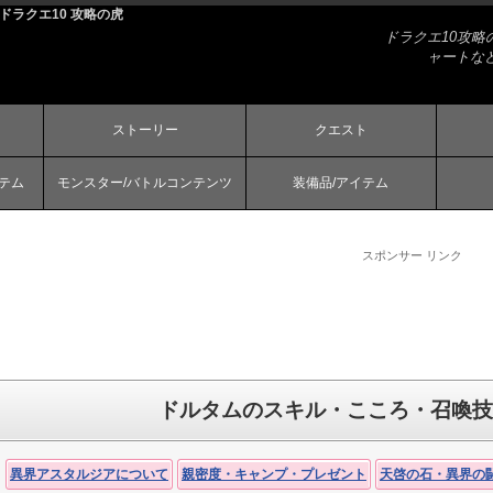
ドラクエ10 攻略の虎
ドラクエ10攻
ャートな
ストーリー
クエスト
ステム
モンスター/バトルコンテンツ
装備品/アイテム
スポンサー リンク
ドルタムのスキル・こころ・召喚技
異界アスタルジアについて
親密度・キャンプ・プレゼント
天啓の石・異界の