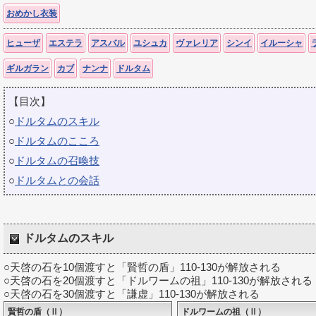
おめかし衣装
ヒューザ
エステラ
アスバル
ユシュカ
ヴァレリア
シンイ
イルーシャ
ギルガラン
カブ
ナンナ
ドルタム
【目次】
○
ドルタムのスキル
○
ドルタムのこころ
○
ドルタムの召喚技
○
ドルタムとの会話
ドルタムのスキル
○天啓の石を10個渡すと「賢哲の盾」110-130が解放される
○天啓の石を20個渡すと「ドルワームの祖」110-130が解放される
○天啓の石を30個渡すと「謙虚」110-130が解放される
賢哲の盾（Ⅱ）
ドルワームの祖（Ⅱ）