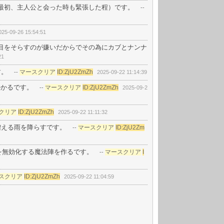
最初、主人公と会った時も緊張した程）です。
--
025-09-26 15:54:51
目をそらすのが嫌いだからでその為にカブとナンナ
21
す。
マースクリア
ID:ZjU2ZmZh
--
2025-09-22 11:14:39
かかるです。
マースクリア
ID:ZjU2ZmZh
--
2025-09-2
クリア
ID:ZjU2ZmZh
2025-09-22 11:11:32
が増える雨を降らすです。
マースクリア
ID:ZjU2Zm
--
ジを無効化する魔法陣を作るです。
マースクリア
I
--
スクリア
ID:ZjU2ZmZh
2025-09-22 11:04:59