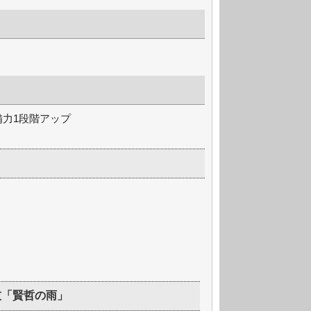
備力1段階アップ
技「賢哲の雨」