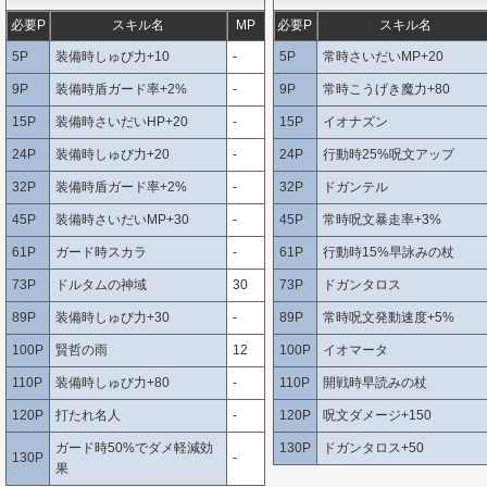
必要P
スキル名
MP
必要P
スキル名
5P
装備時しゅび力+10
-
5P
常時さいだいMP+20
9P
装備時盾ガード率+2%
-
9P
常時こうげき魔力+80
15P
装備時さいだいHP+20
-
15P
イオナズン
24P
装備時しゅび力+20
-
24P
行動時25%呪文アップ
32P
装備時盾ガード率+2%
-
32P
ドガンテル
45P
装備時さいだいMP+30
-
45P
常時呪文暴走率+3%
61P
ガード時スカラ
-
61P
行動時15%早詠みの杖
73P
ドルタムの神域
30
73P
ドガンタロス
89P
装備時しゅび力+30
-
89P
常時呪文発動速度+5%
100P
賢哲の雨
12
100P
イオマータ
110P
装備時しゅび力+80
-
110P
開戦時早読みの杖
120P
打たれ名人
-
120P
呪文ダメージ+150
ガード時50%でダメ軽減効
130P
ドガンタロス+50
130P
-
果