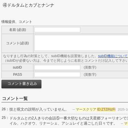
④ドルタムとカブとナンナ
情報提供、コメント
名前 (必須)
コメント(必須)
なりすまし行為の対策として、subID機能を設置致しました。
subID機能につ
（subIDが必要ない方は、今までと同じように名前とコメントだけ記入して下さ
subID
(英数字)
PASS
(英数字)
コメント一覧
26：
技と呪文の説明が入っていません。
マースクリア
ID:ZTZiNzFi
--
2025-1
25：
ドルタムとの2人きりの会話⑤一番大切なものは天星郷フォーリオンで
イル、ハクオウ、リナーシェ、アシュレイと過ごした日々です。
マ
--