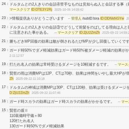
24：
ドルタムとの2人きりの会話④苦手なものは見知らぬ人と会話する事（
マースクリア
ID:OTE3Y2Rj
2025-10-06 14:09:42
23：
>情報提供ありがとうございます
管理人
/subID:tora
ID:ODNkNGYw
--
2
22：
ドルタムとの2人きりの会話③でどうして前髪をのばしてる理由は人と
に注意された事がある。
マースクリア
ID:ZjU2ZmZh
--
2025-09-22 14:59:
21：
勝ちどきMP回復の効果は敵が倒されるたびMPが少し回復していくで
20：
ガード時50%でダメ軽減効果はガード時50%被ダメージ軽減の効果が
2 11:12:57
19：
打たれ名人の効果は常時受けるダメージを10軽減するです。
マース
--
18：
賢哲の雨は消費MPは12P、CTは70秒、効果は仲間をいやし最大HP
Zh
2025-09-22 11:10:18
17：
ドルタムの神域は消費MPは30P、CTは120秒、効果は受けるダメー
D:ZjU2ZmZh
2025-09-22 11:07:46
16：
ガード時スカラの効果はガード時スカラの効果がかかるです。
マー
--
15：
賢哲の盾Ⅱ
110装備時守備＋80
120打たれ名人
130ガード時50%でダメ軽減効果