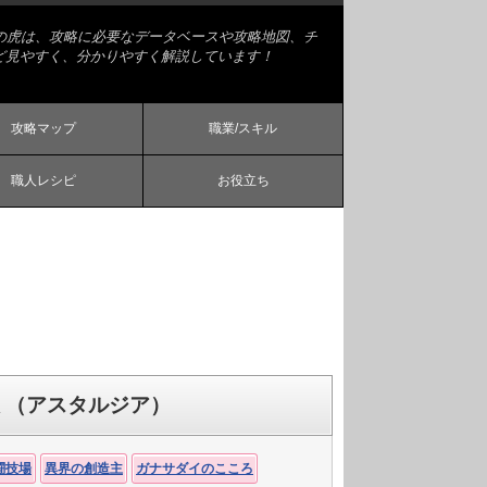
略の虎は、攻略に必要なデータベースや攻略地図、チ
ど見やすく、分かりやすく解説しています！
攻略マップ
職業/スキル
職人レシピ
お役立ち
 （アスタルジア）
闘技場
異界の創造主
ガナサダイのこころ