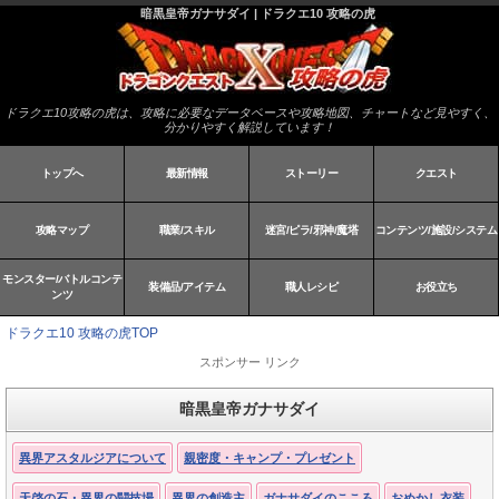
暗黒皇帝ガナサダイ | ドラクエ10 攻略の虎
ドラクエ10攻略の虎は、攻略に必要なデータベースや攻略地図、チャートなど見やすく、
分かりやすく解説しています！
トップへ
最新情報
ストーリー
クエスト
攻略マップ
職業/スキル
迷宮/ピラ/邪神/魔塔
コンテンツ/施設/システム
モンスター/バトルコンテ
装備品/アイテム
職人レシピ
お役立ち
ンツ
ドラクエ10 攻略の虎TOP
スポンサー リンク
暗黒皇帝ガナサダイ
異界アスタルジアについて
親密度・キャンプ・プレゼント
天啓の石・異界の闘技場
異界の創造主
ガナサダイのこころ
おめかし衣装