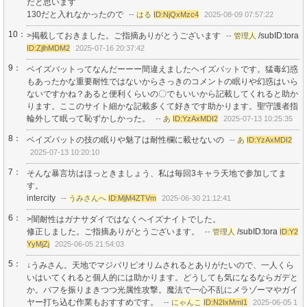
だと思います
130だと入れなかったので
--
はる
ID:NjQxMzc4
2025-08-09 07:57:22
10：
>掲載しておきました。ご指摘ありがとうございます
/subID:tora
--
管理人
ID:ZjlhMDM2
2025-07-16 20:37:42
9：
ベイズバットってなんだーーー間違えましたヘイズバットです。猛毒幻惑
もあったかな重要耐性ではないからさっきのコメントの眠りや幻惑はいら
ないですかね？あると便利くらいの〇でもいいから記載してくれると助か
ります。ここのサイト細かな記載多くて好きです助かります。聖守護者指
輪外して眠って恥ずかしかった。
--
あ
ID:YzAxMDI2
2025-07-13 10:25:35
8：
ベイズバットの技の眠りや魅了は耐性欄に載せないの
--
あ
ID:YzAxMDI2
2025-07-13 10:20:10
7：
そんな暴言坊はほっときましょう、私は毎回3キャラ天地で参加してま
す。
intercity
--
うみさんへ
ID:MjM4ZTVm
2025-06-30 21:12:41
6：
>闇耐性はガナサダイではなくヘイズナイトでした。
修正しました。ご指摘ありがとうございます。
/subID:tora
--
管理人
ID:Y2
YyMjZj
2025-06-05 21:54:03
5：
↓うみさん。天地でマジバリピオリムされるとありがたいので、一人くら
いはいてくれると個人的には助かります。どうしても気になるならガデと
か。バフを振りまきつつ光属性攻撃。魔法で一心不乱にメラゾーマやガイ
ヤー打ち込む作業もおすすめです。
--
にゃんこ
ID:N2IxMmI1
2025-06-05 1