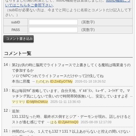
なりすまし行為の対策として、subID機能を設置致しました。
subID機能につ
いてはこちらをご参照下さい
。
（subIDが必要ない方は、今までと同じように名前とコメントだけ記入して下
さい。）
(英数字)
subID
(英数字)
PASS
コメント一覧
14：
第2お供の時に脳死でライトフォースで上書きしてくる魔戦は職業違うの
で参加するか
ソロでNPCつれてライトフォースだけやって討伐してね
本当に邪魔
--
たのむわ
ID:ZmEyOTMy
2026-01-18 19:26:52
13：
私は毎回ｻﾎﾟ攻略しています。自分天地、ｷﾞﾙｶﾞﾗﾝ、ﾋｭｰｻﾞ、ﾕｰﾗｲｻﾞで。マ
ッチング気にしないで良いので時間帯関係無いし、安定していますよ✌️
--
マリマリ
ID:MjRhOWUz
2025-11-11 13:36:43
12：
追加:
131.132なった時、最終ボス倒すとジア・デーモンが現れ、話しかけると
ストが進む感じです
--
はる
ID:ZjA4YmQ0
2025-08-09 12:17:09
11：
仲間のレベル、１人でも132？131？以上あがらないと控えの間いけない