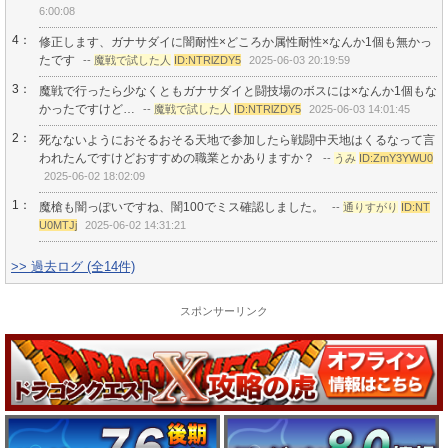
6:00:08
4：
修正します、ガナサダイに闇耐性×どころか属性耐性×なんか1個も無かっ
たです
--
魔戦で試した人
ID:NTRlZDY5
2025-06-03 20:19:59
3：
魔戦で行ったら少なくともガナサダイと闘技場のボスには×なんか1個もな
かったですけど…
--
魔戦で試した人
ID:NTRlZDY5
2025-06-03 14:01:45
2：
死なないようにおそるおそる天地で参加したら戦闘中天地はくるなって言
われたんですけどおすすめの職業とかありますか？
--
うみ
ID:ZmY3YWU0
2025-06-02 18:02:09
1：
魔槍も闇っぽいですね、闇100でミス確認しました。
--
通りすがり
ID:NT
U0MTJj
2025-06-02 14:31:21
>> 過去ログ (全14件)
スポンサーリンク