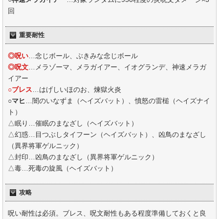
回
重要耐性
◎呪い
…念じボール、ぶきみな念じボール
◎呪文
…メラゾーマ、メラガイアー、イオグランデ、神速メラガ
イアー
○ブレス
…はげしいほのお、煉獄火炎
○マヒ
…闇のいなずま（ヘイズバット）、憤怒の雷槌（ヘイズナイ
ト）
△眠り…催眠のまなざし（ヘイズバット）
△幻惑…目つぶしタイフーン（ヘイズバット）、凶鳥のまなざし
（異界将軍ゲルニック）
△封印…凶鳥のまなざし（異界将軍ゲルニック）
△毒…死毒の旋風（ヘイズバット）
攻略
呪い耐性は必須。ブレス、呪文耐性もある程度準備しておくと良