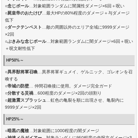
○
念じボール
…対象範囲ランダムに闇属性ダメージ×6回＋呪い
○
屍皇帝のおたけび
…最大HPの80%程度のダメージ＋与ダメージ
低下
○
ダークテンペスト
…敵の周囲以外のエリア全域に9999ダメージ
×2回
○
ぶきみな念じボール
…対象範囲ランダムに闇ダメージ×6回＋呪い
＋呪文耐性低下
HP50%～
○
異界獣将軍召喚
…異界将軍ギュメイ、ゲルニック、ゴレオンを召
喚する
○
帝城の防壁
… 仲間召喚後に使用。ダメージ完全ガード
○
分散する災禍
…600程度のダメージ×2回の頭割り
○
超激震スプラッシュ
…虹色の亀裂を順に出現させ、亀裂内に
9999ダメージ×2回
HP25%～
○
暗黒の魔槍
…対象範囲に1000程度の闇ダメージ
○
神速メラガイアー
…対象ランダムに950程度の炎呪文ダメージ×3