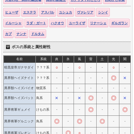
ヒューザ
エステラ
アスバル
ユシュカ
ヴァレリア
シンイ
イルーシャ
ラダ・ガート
ハクオウ
ユーライザ
リナーシェ
ギルガラン
カブ
ナンナ
ドルタム
ボスの系統と属性耐性
名前
系統
炎
氷
風
雷
土
光
闇
○
○
○
暗黒皇帝ガナサダイ
？？？系
-
-
-
-
◎
×
異界獣ヘイズナイト
？？？系
-
-
-
-
-
異界獣ヘイズバイオ
物質系
-
-
-
-
-
-
-
×
×
◎
◎
×
異界獣ヘイズバット
鳥系
-
-
◎
◎
異界将軍ギュメイ
けもの系
-
-
-
-
-
◎
◎
◎
異界将軍ゲルニック
鳥系
-
-
-
-
◎
○
異界将軍ゴレオン
けもの系
-
-
-
-
-