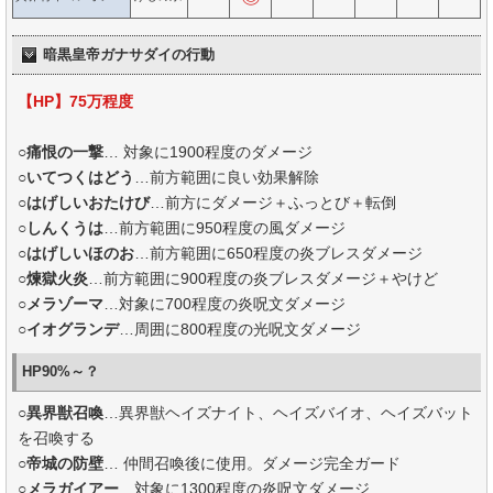
暗黒皇帝ガナサダイの行動
【HP】75万程度
○
痛恨の一撃
… 対象に1900程度のダメージ
○
いてつくはどう
…前方範囲に良い効果解除
○
はげしいおたけび
…前方にダメージ＋ふっとび＋転倒
○
しんくうは
…前方範囲に950程度の風ダメージ
○
はげしいほのお
…前方範囲に650程度の炎ブレスダメージ
○
煉獄火炎
…前方範囲に900程度の炎ブレスダメージ＋やけど
○
メラゾーマ
…対象に700程度の炎呪文ダメージ
○
イオグランデ
…周囲に800程度の光呪文ダメージ
HP90%～？
○
異界獣召喚
…異界獣ヘイズナイト、ヘイズバイオ、ヘイズバット
を召喚する
○
帝城の防壁
… 仲間召喚後に使用。ダメージ完全ガード
○
メラガイアー
…対象に1300程度の炎呪文ダメージ