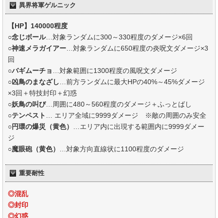
異界将軍ゲルニック
【HP】140000程度
○
念じボール
…対象ランダムに300～330程度のダメージ×6回
○
神速メラガイアー
…対象ランダムに650程度の炎呪文ダメージ×3
回
○バギムーチョ
…対象範囲に1300程度の風呪文ダメージ
○
凶鳥のまなざし
…前方ランダムに最大HPの40%～45%ダメージ
×3回＋特技封印＋幻惑
○
妖鳥の叫び
…周囲に480～560程度のダメージ＋ふっとばし
○
テンペスト
… エリア全域に9999ダメージ ※敵の周囲のみ安全
○
円環の爆災（黄色）
…エリア内に出現する範囲内に9999ダメー
ジ
○
魔眼砲（黄色）
…対象方向直線状に1100程度のダメージ
重要耐性
◎混乱
◎封印
◎幻惑