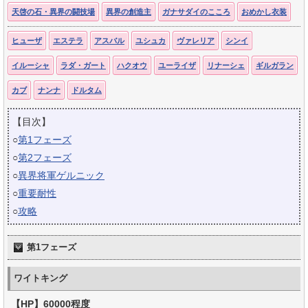
天啓の石・異界の闘技場
異界の創造主
ガナサダイのこころ
おめかし衣装
ヒューザ
エステラ
アスバル
ユシュカ
ヴァレリア
シンイ
イルーシャ
ラダ・ガート
ハクオウ
ユーライザ
リナーシェ
ギルガラン
カブ
ナンナ
ドルタム
【目次】
○
第1フェーズ
○
第2フェーズ
○
異界将軍ゲルニック
○
重要耐性
○
攻略
第1フェーズ
ワイトキング
【HP】60000程度