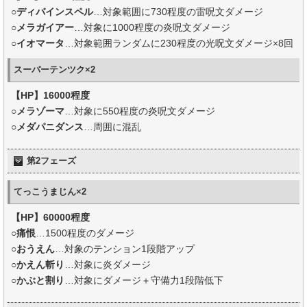
○
ディバインスペル
…対象範囲に730程度の雷呪文ダメージ
○
メラガイアー
…対象に1000程度の炎呪文ダメージ
○
イオマータ
…対象範囲ランダムに230程度の光呪文ダメージ×8回
スーパーテンツク×2
【HP】16000程度
○
メラゾーマ
…対象に550程度の炎呪文ダメージ
○
メダパニダンス
…周囲に混乱
第2フェーズ
てっこうまじん×2
【HP】60000程度
○
痛恨
…1500程度のダメージ
○
おうえん
…対象のテンション1段階アップ
○
かえん斬り
…対象に炎ダメージ
○
かぶと割り
…対象にダメージ＋守備力1段階低下