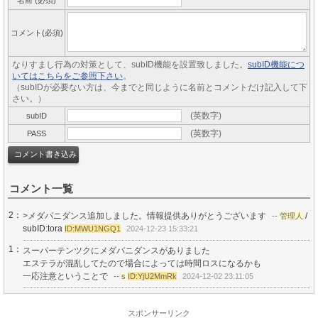
名前 (必須)
コメント(必須)
なりすまし行為の対策として、subID機能を設置致しました。
subID機能につ
いてはこちらをご参照下さい
。
（subIDが必要ない方は、今までと同じように名前とコメントだけ記入して下
さい。）
(英数字)
subID
(英数字)
PASS
コメント一覧
2：
>メダパニダンス追加しました。情報提供ありがとうございます
/
--
管理人
subID:tora
ID:MWU1NGQ1
2024-12-23 15:33:21
1：
スーパーテンツクにメダパニダンスがありました
エステラが混乱してたので場合によっては時間ロスになるかも
一応注意ということで
--
s
ID:YjU2MmRk
2024-12-02 23:11:05
スポンサーリンク