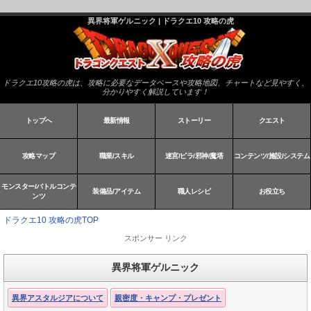
異界将軍ゲルニック | ドラクエ10 攻略の虎
ドラクエ10攻略の虎は、攻略に必要なデータベースや攻略地図、チャートなど見やすく、
分かりやすく解説しています！
トップへ
最新情報
ストーリー
クエスト
攻略マップ
職業/スキル
迷宮/ピラ/邪神/魔塔
コンテンツ/施設/システム
モンスター/バトルコンテ
装備品/アイテム
職人レシピ
お役立ち
ンツ
ドラクエ10 攻略の虎TOP
スポンサー リンク
異界将軍ゲルニック
異界アスタルジアについて
親密度・キャンプ・プレゼント