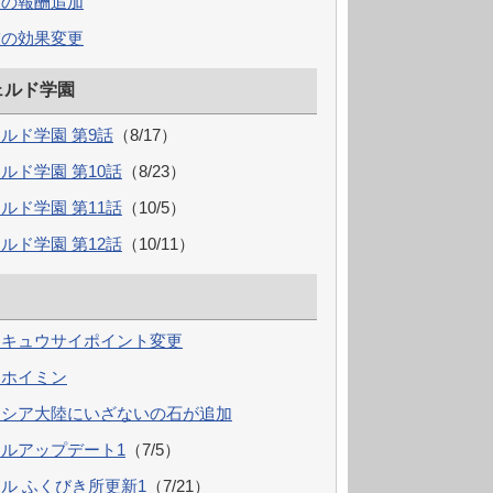
師の報酬追加
技の効果変更
ェルド学園
ルド学園 第9話
（8/17）
ルド学園 第10話
（8/23）
ルド学園 第11話
（10/5）
ルド学園 第12話
（10/11）
・キュウサイポイント変更
わホイミン
ーシア大陸にいざないの石が追加
ルアップデート1
（7/5）
ル ふくびき所更新1
（7/21）