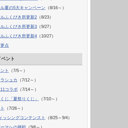
ル夏の5大キャンペーン
（8/16～）
ルふくびき所更新2
（8/23）
ルふくびき所更新3
（9/27）
ルふくびき所更新4
（10/27）
変更点
イベント
ベント
（7/5～）
トラシュカ
（7/12～）
11コラボ
（7/14～）
ーくじ「夏祭りくじ」
（7/10～）
ント
（7/26～）
ィッシングコンテンスト
（8/25～9/4）
ゾーマへの挑戦
（9/6～）