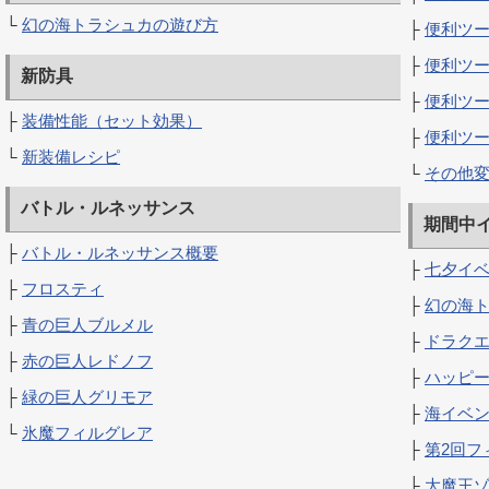
└
幻の海トラシュカの遊び方
├
便利ツー
├
便利ツー
新防具
├
便利ツー
├
装備性能（セット効果）
├
便利ツー
└
新装備レシピ
└
その他
バトル・ルネッサンス
期間中
├
バトル・ルネッサンス概要
├
七夕イ
├
フロスティ
├
幻の海
├
青の巨人ブルメル
├
ドラクエ
├
赤の巨人レドノフ
├
ハッピ
├
緑の巨人グリモア
├
海イベ
└
氷魔フィルグレア
├
第2回フ
├
大魔王