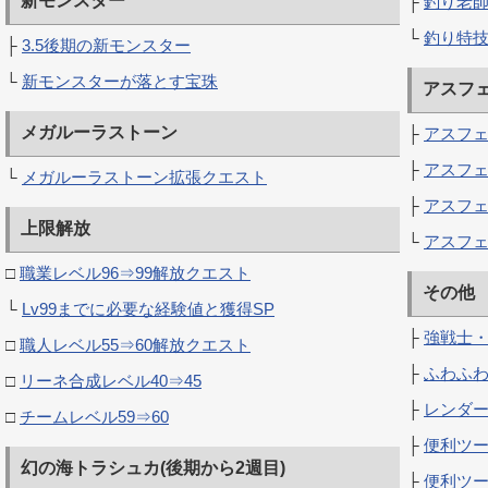
新モンスター
├
釣り老
└
釣り特
├
3.5後期の新モンスター
└
新モンスターが落とす宝珠
アスフ
メガルーラストーン
├
アスフェ
├
アスフェ
└
メガルーラストーン拡張クエスト
├
アスフェ
上限解放
└
アスフェ
□
職業レベル96⇒99解放クエスト
その他
└
Lv99までに必要な経験値と獲得SP
├
強戦士
□
職人レベル55⇒60解放クエスト
├
ふわふ
□
リーネ合成レベル40⇒45
├
レンダ
□
チームレベル59⇒60
├
便利ツー
幻の海トラシュカ(後期から2週目)
├
便利ツー