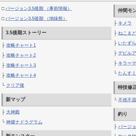
□
バージョン3.5後期 （事前情報）
仲間モ
□
バージョン3.5後期 （地味祭）
├
キメラ
3.5後期ストーリー
├
ねこま
├
いたず
├
攻略チャート1
├
デビル
├
攻略チャート2
├
キラー
├
攻略チャート3
└
たんす
├
攻略チャート4
└
クリア後
特技修
新マップ
└
不撓不
├
大神殿
釣り
└
神墟ナドラグラム
├
バージョ