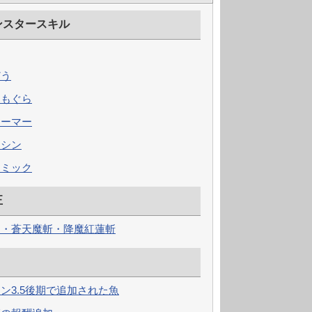
ンスタースキル
どう
らもぐら
アーマー
マシン
ミミック
正
屈・蒼天魔斬・降魔紅蓮斬
ン3.5後期で追加された魚