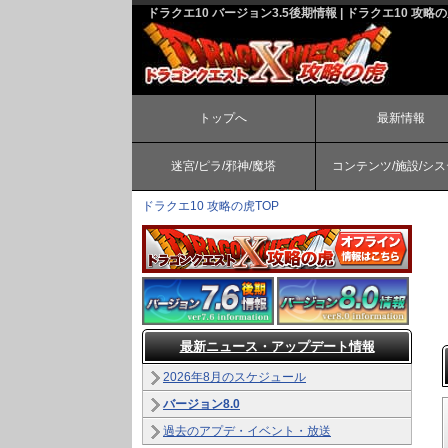
ドラクエ10 バージョン3.5後期情報 | ドラクエ10 攻略
トップへ
最新情報
迷宮/ピラ/邪神/魔塔
コンテンツ/施設/シ
ドラクエ10 攻略の虎TOP
最新ニュース・アップデート情報
2026年8月のスケジュール
バージョン8.0
過去のアプデ・イベント・放送