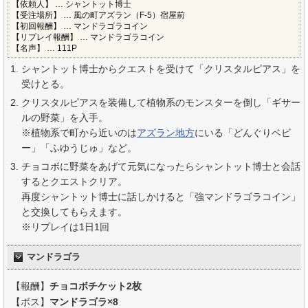
【依頼人】 … シャントット博士
【受注場所】 … 風の町アズラン（F-5）宿屋前
【初回報酬】 … マンドラゴラコイン
【リプレイ報酬】 … マンドラゴラコイン
【名声】 … 111P
シャントット博士からクエストを受けて「クリスタルピアス」を
受けとる。
クリスタルピアスを装備して植物系のモンスターを倒し「ギサー
ルの野菜」を入手。
※植物系で町から近いのは
アズラン地方
にいる「どんぐりベビ
ー」「ふゆうじゅ」など。
チョコボに野菜をあげて元気になったらシャントット博士と会話
するとクエストクリア。
再度シャントット博士に話しかけると「強マンドラゴラコイン」
と交換してもらえます。
※リプレイは1日1回
マンドラゴラ
【報酬】
チョコボチケット2枚
【ボス】
マンドラゴラ×8