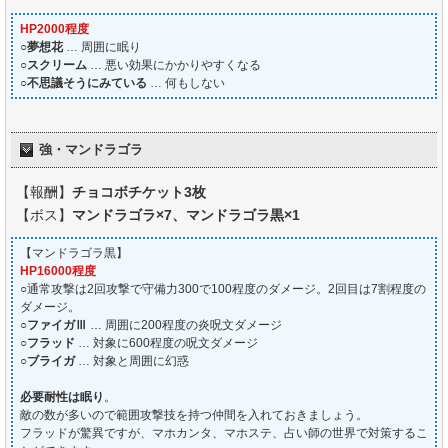
HP2000程度
○
夢想花
… 周囲に眠り
○
スクリーム
… 悪い効果にかかりやすくなる
○
不思議そうにみている
… 何もしない
強・マンドラゴラ
【報酬】
チョコボチケット3枚
【ボス】
マンドラゴラ×7、マンドラゴラ黒×1
【マンドラゴラ黒】
HP16000程度
○通常攻撃は2回攻撃で守備力300で100程度のダメージ。2回目は7割程度の
ダメージ。
○
ファイガⅢ
… 周囲に200程度の炎呪文ダメージ
○
フラッド
… 対象に600程度の呪文ダメージ
○
ブライガ
… 対象と周囲に幻惑
必要耐性は眠り
。
敵の数が多いので範囲攻撃技を持つ仲間を入れておきましょう。
フラッドが驚異ですが、マホカンタ、マホステ、占い師の世界で対策するこ