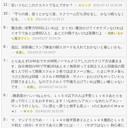
11：
近いうちにこのクエストでるんですか？
--
カインズ
2015-07-12 15:22:49
10：
「守りの盾」使うとかなり楽。スクリーム打ち消せるし、かなり眠らなく
なる。
--
ララ
2014-02-27 11:24:27
9：
魔法使い攻撃力500以上いれば、かくせい魔法かけてイオナズンなければ
イオラであとは僧侶2人と、あとどの職でもいけば楽勝だよ
--
複数いるか
ら魔法でドン
2014/01/27 18:54:34
8：
追記。頭装備にランプ錬金の眠りガードを入れておかないと厳しいかも。
--
名無し
2014/01/27 04:39:57
7：
とりあえずLV40台でサポ仲間ノーマルクリアしたのでクリア方法書きま
す。自分僧侶LV40で守備183あとオノ無双持ってる戦士２人と回復役の賢
者１人で行って開幕スクルト２発でほぼダメージ無し、たまに中ダメ食ら
うけど自分は回復・スクルト時間延長・ザメハ・おたけびをやっていたら
打開できました。なのでスクルトで守備力上げていれば難しい敵じゃない
です。
--
名無し
2014/01/27 04:12:20
6：
↓難易度がハンパねぇから、Ｌｖ５０以下の人は手堅くＬｖ６０あたりを
誘って行くことをおすすめします！♪なめたらアカン～なめたらアカン～
マンドラ行くなら、フレ誘え～誘うと相手も喜ぶ～（のどあめのＣＭｗｗ
ｗ）
--
ＷＡＯ
2014/01/25 19:22:05
5：
マ、マンドラゴラめ・・・Ｌｖ４０後半賢者２人とＬｖ４９魔戦とＬｖ５
０戦士（自分）ギガスラありに勝つとは・・・（サポではない）初心者に