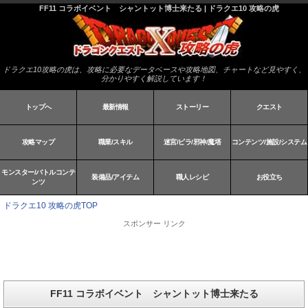
FF11 コラボイベント シャントット博士来たる | ドラクエ10 攻略の虎
ドラクエ10攻略の虎は、攻略に必要なデータベースや攻略地図、チャートなど見やすく、
分かりやすく解説しています！
トップへ
最新情報
ストーリー
クエスト
攻略マップ
職業/スキル
迷宮/ピラ/邪神/魔塔
コンテンツ/施設/システム
モンスター/バトルコンテ
装備品/アイテム
職人レシピ
お役立ち
ンツ
ドラクエ10 攻略の虎TOP
スポンサー リンク
FF11 コラボイベント シャントット博士来たる