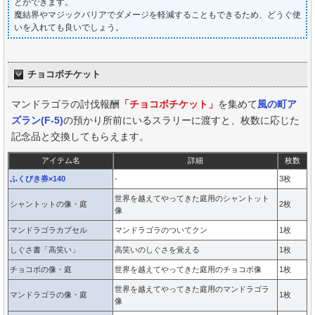
とができます。
魔結界やマジックバリアでダメージを軽減することもできるため、どうぐ使
いを入れても良いでしょう。
チョコボチケット
マンドラゴラの討伐報酬
「チョコボチケット」
を集めて
風の町ア
ズラン(F-5)
の預かり所前にいるスラリーに渡すと、枚数に応じた
記念品と交換してもらえます。
アイテム名
詳細
枚数
ふくびき券×140
-
3枚
世界を越えてやってきた庭用のシャントット
シャントットの像・庭
2枚
像
マンドラゴラカプセル
マンドラゴラのついてクン
1枚
しぐさ書「高笑い」
高笑いのしぐさを覚える
1枚
チョコボの像・庭
世界を越えてやってきた庭用のチョコボ像
1枚
世界を越えてやってきた庭用のマンドラゴラ
マンドラゴラの像・庭
1枚
像