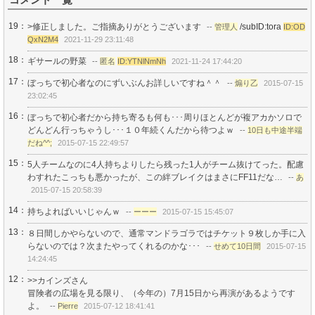
19：
>修正しました。ご指摘ありがとうございます
/subID:tora
--
管理人
ID:OD
QxN2M4
2021-11-29 23:11:48
18：
ギサールの野菜
--
匿名
ID:YTNlNmNh
2021-11-24 17:44:20
17：
ぼっちで初心者なのにずいぶんお詳しいですね＾＾
--
煽り乙
2015-07-15
23:02:45
16：
ぼっちで初心者だから持ち寄るも何も･･･周りほとんどが複アカかソロで
どんどん行っちゃうし･･･１０年続くんだから待つよｗ
--
10日も中途半端
だね^^;
2015-07-15 22:49:57
15：
5人チームなのに4人持ちよりしたら残った1人がチーム抜けてった。配慮
わすれたこっちも悪かったが、この絆ブレイクはまさにFF11だな…
--
あ
2015-07-15 20:58:39
14：
持ちよればいいじゃんｗ
--
ーーー
2015-07-15 15:45:07
13：
８日間しかやらないので、通常マンドラゴラではチケット９枚しか手に入
らないのでは？次またやってくれるのかな･･･
--
せめて10日間
2015-07-15
14:24:45
12：
>>カインズさん
冒険者の広場を見る限り、（今年の）7月15日から再演があるようです
よ。
--
Pierre
2015-07-12 18:41:41