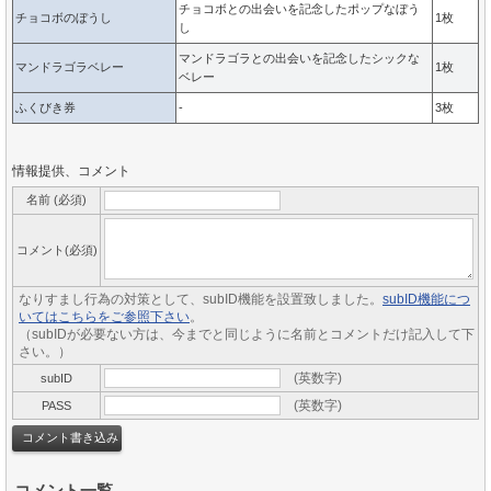
チョコボとの出会いを記念したポップなぼう
チョコボのぼうし
1枚
し
マンドラゴラとの出会いを記念したシックな
マンドラゴラベレー
1枚
ベレー
ふくびき券
-
3枚
情報提供、コメント
名前 (必須)
コメント(必須)
なりすまし行為の対策として、subID機能を設置致しました。
subID機能につ
いてはこちらをご参照下さい
。
（subIDが必要ない方は、今までと同じように名前とコメントだけ記入して下
さい。）
(英数字)
subID
(英数字)
PASS
コメント一覧