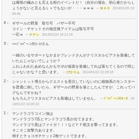
は痛恨の極みとも言える程のイベントだ！（自分の場合、初心者だからし
ょうがないと言えるＬｖでもないが・・・ｗｗｗ
--
ＷＡＯ
2014/01/25 19:
06:46
4：
ギザールの野菜 取引可 バザー不可
コイン・チケットその他交換アイテムは取引不可
一応ｗ
--
ナナシ
2014/01/24 18:12:18
3：
>>ｼﾞｬﾊﾟ〜ﾝのｴｰｽ!さん
一緒のいるサポートなかまかフレンドさんがクリスタルピアスを装備して
いたんじゃないでしょうか？
ふわふわわたあめなんかもサポが仮面を装備してれば落ちてくるので同じ
じゃないかな？と思います。
--
ぴかりん
2014/01/22 22:28:18
2：
シャントット博士からクエストを受注していないのに植物系のモンスター
を普通に倒していたら、ギザールの野菜を落としたんですが、これってバ
グなんですかね？
もちろんクリスタルピアスも装備はしていません。
--
ｼﾞｬﾊﾟ〜ﾝのｴｰｽ!
20
14/01/22 16:00:10
1：
マンドラゴラコイン強は
マンドラゴラ7匹とマンドラゴラ黒が出てきます。
マンドラゴラ黒はファイガ！！！などＦＦ呪文を撃ってきます。
そこそこ攻撃力あります。
倒すとチョコボチケット2枚ゲットできます。