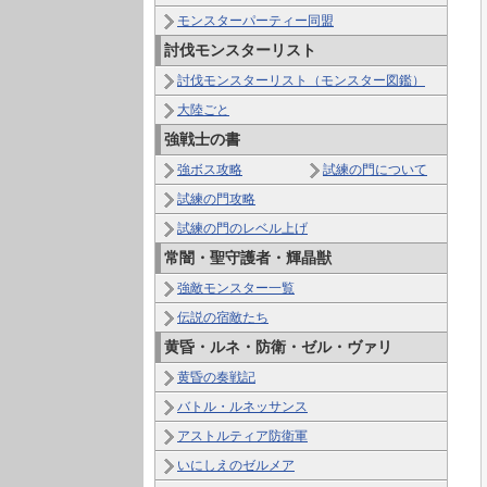
モンスターパーティー同盟
討伐モンスターリスト
討伐モンスターリスト（モンスター図鑑）
大陸ごと
強戦士の書
強ボス攻略
試練の門について
試練の門攻略
試練の門のレベル上げ
常闇・聖守護者・輝晶獣
強敵モンスター一覧
伝説の宿敵たち
黄昏・ルネ・防衛・ゼル・ヴァリ
黄昏の奏戦記
バトル・ルネッサンス
アストルティア防衛軍
いにしえのゼルメア