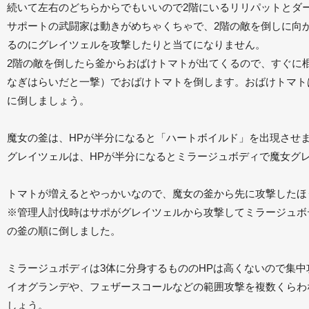
続いて左右のどちらからでもいいので2階にいるリリパットとダ
サポートの武闘家は動きがめちゃくちゃで、2階の敵を倒しに向
るのにグレイツェルを攻撃したりと当てになりません。
2階の敵を倒したら釜からおばけトマトが出てくるので、すぐに
なぎはらいだと一撃）でおばけトマトを倒します。おばけトマト
に倒しましょう。
魔女の釜は、HPが半分になると「ハートボイルド」を出現させ
グレイツェルは、HPが半分になるとミラージュボディで魔女グ
トマトが増えるとやっかいなので、魔女の釜から先に攻撃したほ
※管理人討伐時はサポがグレイツェルから攻撃してミラージュボ
の釜の順に倒しました。
ミラージュボディは3体に分身するもののHPは高くないので集
イオグランデや、フェザースコールなどの範囲攻撃を複数くらわ
しょう。