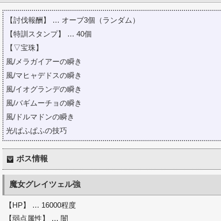
【討伐報酬】 … オーブ3個（ランダム）
【特訓スタンプ】 … 40個
【▽宝珠】
風/メラガイアーの瞬き
風/マヒャデドスの瞬き
風/イオグランデの瞬き
風/バギムーチョの瞬き
風/ドルマドンの瞬き
光/ぱふぱふの技巧
ボス情報
魔女グレイツェル強
【HP】 … 16000程度
【弱点属性】 … 闇