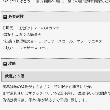
○
いてつくはどう
… 前方範囲270度に、全ての補助効果解除の効
必要耐性
◎即死 … おばけトマトのメガンテ
◎踊り … 魔女の舞踏会
○幻惑（物理職のみ） … フェザースコール、マヌーサエキス
△呪い … フェザースコール
攻略
武魔どう僧
開幕は敵の猛攻がすさまじく、特に呪文が非常に厄介。
まず道具使いはマジックバリアを2回使用し、魔法使いと武闘家
僧侶は祈り後、2階の敵が減るまで回復に徹します。