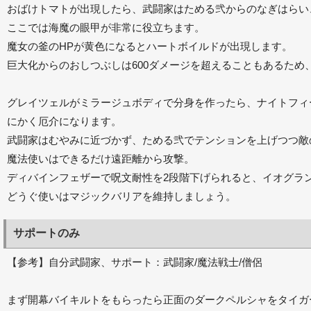
おばけトマトが出現したら、武闘家はためる弐からのなぎはらい
ここでは海魔の眼甲が非常に役立ちます。
魔女の釜のHPが黄色になるとハートボイルドが出現します。
巨大化からのおしつぶしは600ダメージを超えることもあるため
グレイツェルがミラージュボディで分身を作ったら、ナイトフィ
にかく厄介になります。
武闘家はむやみに近づかず、ためる弐でテンションを上げつつ敵
魔法使いはできるだけ遠距離から攻撃。
ディバインフェザーで呪文耐性を2段階下げられると、イオグラ
どうぐ使いはマジックバリアを維持しましょう。
サポートのみ
【参考】自分武闘家、サポート：武闘家/魔法戦士/僧侶
まず開幕バイキルトをもらったら正面のダークペルシャをタイガ