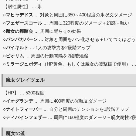
【耐性属性】 … 氷
○
マヒャデドス
… 対象と周囲に350～400程度の氷呪文ダメージ
○
フェザースコール
… 周囲に320程度のダメージ＋幻惑＋呪い
○
魔女の舞踏会
… 周囲に踊らせの効果
○
パンパカパーン
… 対象と周囲をパン化させる＋いてつくはど
○
バイキルト
… 1人の攻撃力を2段階アップ
○
ピオリム
… 周囲の行動間隔を2段階短縮
○
ミラージュボディ
（HP黄色、もしくは魔女の釜撃破で使用） …
魔女グレイツェル
【HP】 … 5300程度
○
イオグランデ
… 周囲に400程度の光呪文ダメージ
○
ナイトフィーバー
… 自分と周囲のテンションを1段階アップ
○
ディバインフェザー
… 周囲に160程度のダメージ＋呪文耐性2
魔女の釜