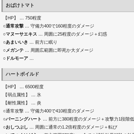
おばけトマト
【HP】 … 750程度
○
通常攻撃
… 守備力400で160程度のダメージ
○
マヌーサエキス
… 周囲に25程度のダメージ＋幻惑
○
あまいいき
… 前方に眠り
○
メガンテ
… 周囲広範囲に即死か大ダメージ
○
ドルモーア
…
ハートボイルド
【HP】 … 6500程度
【弱点属性】 … 氷
【耐性属性】 … 炎
○通常攻撃 … 守備力400で410程度のダメージ
○
バーニングハート
… 前方に380程度のダメージ＋攻撃力1段階
○
おしつぶし
… 周囲に通常の1.2倍程度のダメージ＋転び