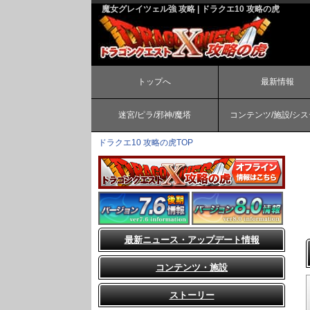
魔女グレイツェル強 攻略 | ドラクエ10 攻略の虎
トップへ
最新情報
迷宮/ピラ/邪神/魔塔
コンテンツ/施設/シ
ドラクエ10 攻略の虎TOP
最新ニュース・アップデート情報
コンテンツ・施設
ストーリー