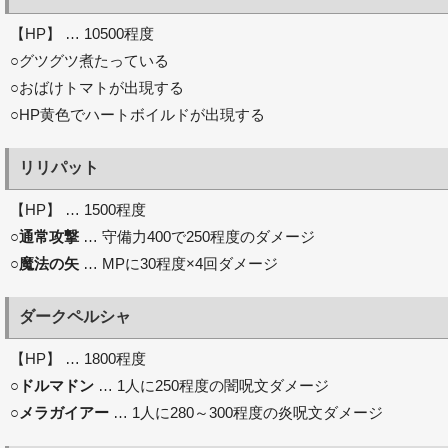
【HP】 … 10500程度
○グツグツ煮たっている
○おばけトマトが出現する
○HP黄色でハートボイルドが出現する
リリパット
【HP】 … 1500程度
○
通常攻撃
… 守備力400で250程度のダメージ
○
魔法の矢
… MPに30程度×4回ダメージ
ダークペルシャ
【HP】 … 1800程度
○
ドルマドン
… 1人に250程度の闇呪文ダメージ
○
メラガイアー
… 1人に280～300程度の炎呪文ダメージ