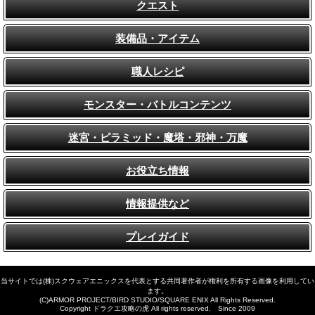
クエスト
装備品・アイテム
職人レシピ
モンスター・バトルコンテンツ
迷宮・ピラミッド・魔塔・邪神・万魔
お役立ち情報
情報提供など
プレイガイド
当サイトでは(株)スクウェアエニックスを代表とする共同著作者が権利を所有する画像を利用してい
ます。
(C)ARMOR PROJECT/BIRD STUDIO/SQUARE ENIX All Rights Reserved.
Copyright ドラクエ攻略の虎 All rights reserved. Since 2009