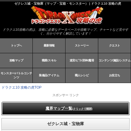
ゼクレス城・宝物庫（マップ・宝箱・モンスター） | ドラクエ10 攻略の虎
ドラクエ10攻略の虎は、攻略に必要なデータベースや攻略マップ、チャートなど見やす
く、分かりやすく解説しています！
トップへ
最新情報
ストーリー
クエスト
攻略マップ
職業/スキル
迷宮/ピラ/邪神/魔塔
コンテンツ/施設/システム
モンスター/バトルコンテ
装備品/アイテム
職人レシピ
お役立ち
ンツ
ドラクエ10 攻略の虎TOP
スポンサー リンク
魔界マップ一覧
(クリックで開閉)
ゼクレス城・宝物庫