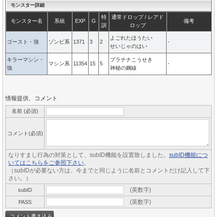
モンスター詳細
特
通常ドロップ / レアド
モンスター名
系統
EXP
G
備考
訓
ロップ
よごれたほうたい
ゴースト・強
ゾンビ系
1371
3
2
-
せいじゃのはい
キラーマシン・
プラチナこうせき
マシン系
11354
15
5
-
強
神秘の鋼線
情報提供、コメント
名前 (必須)
コメント(必須)
なりすまし行為の対策として、subID機能を設置致しました。
subID機能につ
いてはこちらをご参照下さい
。
（subIDが必要ない方は、今までと同じように名前とコメントだけ記入して下
さい。）
(英数字)
subID
(英数字)
PASS