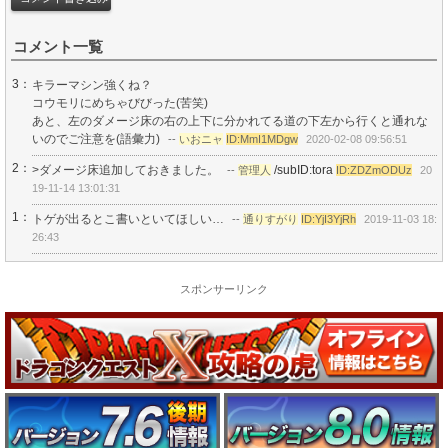
コメント一覧
3：
キラーマシン強くね？
コウモリにめちゃびびった(苦笑)
あと、左のダメージ床の右の上下に分かれてる道の下左から行くと通れな
いのでご注意を(語彙力)
--
いおニャ
ID:MmI1MDgw
2020-02-08 09:56:51
2：
>ダメージ床追加しておきました。
/subID:tora
--
管理人
ID:ZDZmODUz
20
19-11-14 13:01:31
1：
トゲが出るとこ書いといてほしい…
--
通りすがり
ID:YjI3YjRh
2019-11-03 18:
26:43
スポンサーリンク