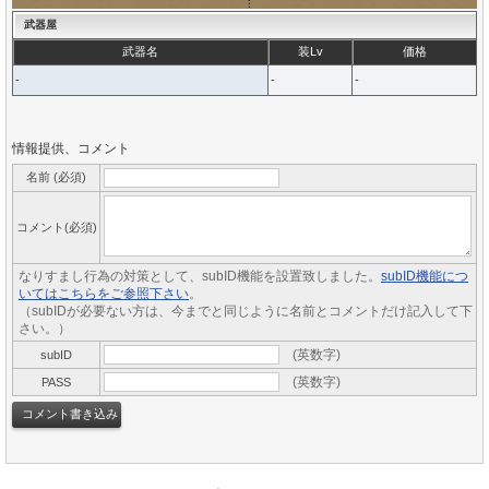
武器屋
武器名
装Lv
価格
-
-
-
情報提供、コメント
名前 (必須)
コメント(必須)
なりすまし行為の対策として、subID機能を設置致しました。
subID機能につ
いてはこちらをご参照下さい
。
（subIDが必要ない方は、今までと同じように名前とコメントだけ記入して下
さい。）
(英数字)
subID
(英数字)
PASS