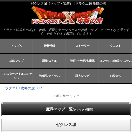
ゼクレス城（マップ・宝箱） | ドラクエ10 攻略の虎
ドラクエ10攻略の虎は、攻略に必要なデータベースや攻略マップ、チャートなど見やす
く、分かりやすく解説しています！
トップへ
最新情報
ストーリー
クエスト
攻略マップ
職業/スキル
迷宮/ピラ/邪神/魔塔
コンテンツ/施設/システム
モンスター/バトルコンテ
装備品/アイテム
職人レシピ
お役立ち
ンツ
ドラクエ10 攻略の虎TOP
スポンサー リンク
魔界マップ一覧
(クリックで開閉)
ゼクレス城