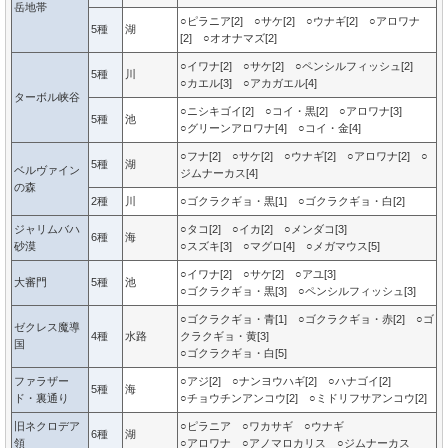
岳地帯
○ピラニア[2] ○サケ[2] ○ウナギ[2] ○アロワナ
5種
湖
[2] ○オオナマズ[2]
○イワナ[2] ○サケ[2] ○ペンシルフィッシュ[2]
5種
川
○カエル[3] ○アカガエル[4]
ターボル峡谷
○ニシキゴイ[2] ○コイ・黒[2] ○アロワナ[3]
5種
池
○グリーンアロワナ[4] ○コイ・金[4]
○フナ[2] ○サケ[2] ○ウナギ[2] ○アロワナ[2] ○
5種
湖
ベルヴァイン
ジムナーカス[4]
の森
2種
川
○ゴクラクギョ・黒[1] ○ゴクラクギョ・白[2]
ジャリムバハ
○タコ[2] ○イカ[2] ○メンダコ[3]
6種
海
砂漠
○スズキ[3] ○マグロ[4] ○メガマウス[5]
○イワナ[2] ○サケ[2] ○アユ[3]
大審門
5種
池
○ゴクラクギョ・黒[3] ○ペンシルフィッシュ[3]
○ゴクラクギョ・青[1] ○ゴクラクギョ・赤[2] ○ゴ
ゼクレス魔導
4種
水路
クラクギョ・黄[3]
国
○ゴクラクギョ・白[5]
ファラザー
○アジ[2] ○ナンヨウハギ[2] ○ハナゴイ[2]
5種
海
ド・裏通り
○チョウチンアンコウ[2] ○ミドリフサアンコウ[2]
旧ネクロデア
○ピラニア ○ワカサギ ○ウナギ
6種
湖
領
○アロワナ ○アノマロカリス ○ジムナーカス