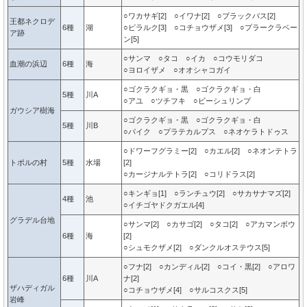
○ワカサギ[2] ○イワナ[2] ○ブラックバス[2]
王都ネクロデ
6種
湖
○ピラルク[3] ○コチョウザメ[3] ○プラークラベー
ア跡
ン[5]
○サンマ ○タコ ○イカ ○コウモリダコ
血潮の浜辺
6種
海
○ヨロイザメ ○オオシャコガイ
○ゴクラクギョ・黒 ○ゴクラクギョ・白
5種
川A
○アユ ○ツチフキ ○ビーシュリンプ
ガウシア樹海
○ゴクラクギョ・黒 ○ゴクラクギョ・白
5種
川B
○パイク ○プラテカルプス ○ネオケラトドゥス
○ドワーフグラミー[2] ○カエル[2] ○ネオンテトラ
トポルの村
5種
水場
[2]
○カージナルテトラ[2] ○コリドラス[2]
○キンギョ[1] ○ランチュウ[2] ○サカサナマズ[2]
4種
池
○イチゴヤドクガエル[4]
グラデル台地
○サンマ[2] ○カサゴ[2] ○タコ[2] ○アカマンボウ
6種
海
[2]
○シュモクザメ[2] ○ダンクルオステウス[5]
○フナ[2] ○カンディル[2] ○コイ・黒[2] ○アロワ
6種
川A
ナ[2]
ザハディガル
○コチョウザメ[4] ○サルコスクス[5]
岩峰