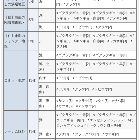
5種
海
しの浜辺地区
[2] ○クラゲ[3]
○ゴクラクギョ・青[2] ○ゴクラクギョ・赤[2] ○キ
湖
【住】白亜の
ンギョ[2] ○キンギョ・白赤[3] ○デメキン[4]
8種
臨海都市地区
海
○アジ[1] ○トビウオ[2] ○クラゲ[2]
【住】未開の
○ゴクラクギョ・青[2] ○ゴクラクギョ・赤[2] ○キ
ジャングル地
6種
川
ンギョ[3] ○キンギョ・白赤[4] ○ワカサギ[3] ○
区
フナ[4]
池
○ゴクラクギョ・青[1] ○ゴクラクギョ・赤[1]
池（北
○ゴクラクギョ・白[2] ○ゴクラクギョ・黒[1] ○ニ
東）
シキゴイ[1]
内海
○アジ[1] ○トビウオ[1]
コルット地方
13種
海（西
○アジ[1] ○クラゲ[2] ○トビウオ[2]
側）
海（東
○サンマ[3] ○クラゲ[2] ○タイ[3] ○サバ[3]
側）
○カツオ[3] ○マンボウ[2]
○ゴクラクギョ・青[2] ○ゴクラクギョ・赤[2] ○ゴ
湖
クラクギョ・黄[2] ○エンゼルフィッシュ[2] ○に
じいろフィッシュ[4] ○クラウンローチ[4]
レーナム緑野
13種
湖（南）
○フナ[1] ○ブラックバス[2] ○ウナギ[2]