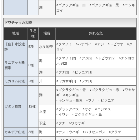
○ゴクラクギョ・白 ○ゴクラクギョ・黒 ○ニシキ
湖
ゴイ
ドワチャッカ大陸
生息
地域
場所
釣れる魚
種
【住】水没遺
○クマノミ ○ハナゴイ ○アジ ○トビウオ ○ク
5種
水没地帯
跡
ラゲ
○クマノミ[2] ○アジ[2] ○トビウオ[2] ○ナンヨウ
海
ラニアッカ断
ハギ[2]
6種
層帯
湖
○フナ[2] ○ピラニア[1]
モガリム街道
2種
川
○ワカサギ[1] ○フナ[1]
○ゴクラクギョ・青 ○ゴクラクギョ・赤 ○ワカサ
湖
ギ ○キンギョ
○キンギョ・白赤 ○フナ ○ピラニア
ガタラ原野
12種
○ブラックバス ○サケ ○ニジマス
上流
○イワナ ○ゴクラクギョ・黒
下流
○フナ ○ワカサギ
カルデア山道
3種
海
○ナンヨウハギ ○ハリセンボン ○クラゲ