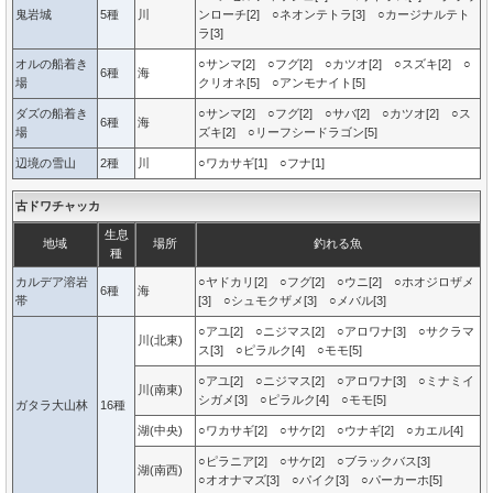
鬼岩城
5種
川
ンローチ[2] ○ネオンテトラ[3] ○カージナルテト
ラ[3]
オルの船着き
○サンマ[2] ○フグ[2] ○カツオ[2] ○スズキ[2] ○
6種
海
場
クリオネ[5] ○アンモナイト[5]
ダズの船着き
○サンマ[2] ○フグ[2] ○サバ[2] ○カツオ[2] ○ス
6種
海
場
ズキ[2] ○リーフシードラゴン[5]
辺境の雪山
2種
川
○ワカサギ[1] ○フナ[1]
古ドワチャッカ
生息
地域
場所
釣れる魚
種
カルデア溶岩
○ヤドカリ[2] ○フグ[2] ○ウニ[2] ○ホオジロザメ
6種
海
帯
[3] ○シュモクザメ[3] ○メバル[3]
○アユ[2] ○ニジマス[2] ○アロワナ[3] ○サクラマ
川(北東)
ス[3] ○ピラルク[4] ○モモ[5]
○アユ[2] ○ニジマス[2] ○アロワナ[3] ○ミナミイ
川(南東)
シガメ[3] ○ピラルク[4] ○モモ[5]
ガタラ大山林
16種
湖(中央)
○ワカサギ[2] ○サケ[2] ○ウナギ[2] ○カエル[4]
○ピラニア[2] ○サケ[2] ○ブラックバス[3]
湖(南西)
○オオナマズ[3] ○パイク[3] ○パーカーホ[5]