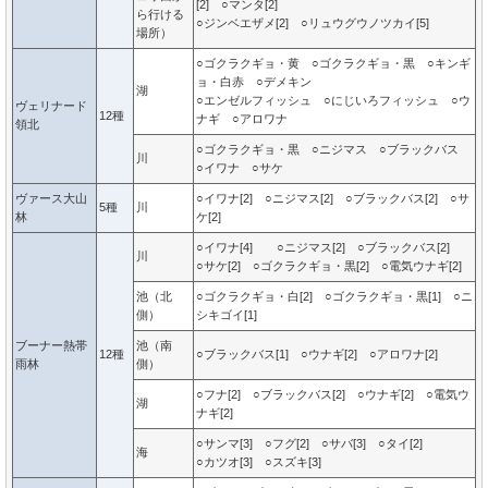
[2] ○マンタ[2]
ら行ける
○ジンベエザメ[2] ○リュウグウノツカイ[5]
場所）
○ゴクラクギョ・黄 ○ゴクラクギョ・黒 ○キンギ
ョ・白赤 ○デメキン
湖
○エンゼルフィッシュ ○にじいろフィッシュ ○ウ
ヴェリナード
12種
ナギ ○アロワナ
領北
○ゴクラクギョ・黒 ○ニジマス ○ブラックバス
川
○イワナ ○サケ
ヴァース大山
○イワナ[2] ○ニジマス[2] ○ブラックバス[2] ○サ
5種
川
林
ケ[2]
○イワナ[4] ○ニジマス[2] ○ブラックバス[2]
川
○サケ[2] ○ゴクラクギョ・黒[2] ○電気ウナギ[2]
池（北
○ゴクラクギョ・白[2] ○ゴクラクギョ・黒[1] ○ニ
側）
シキゴイ[1]
ブーナー熱帯
池（南
12種
○ブラックバス[1] ○ウナギ[2] ○アロワナ[2]
雨林
側）
○フナ[2] ○ブラックバス[2] ○ウナギ[2] ○電気ウ
湖
ナギ[2]
○サンマ[3] ○フグ[2] ○サバ[3] ○タイ[2]
海
○カツオ[3] ○スズキ[3]