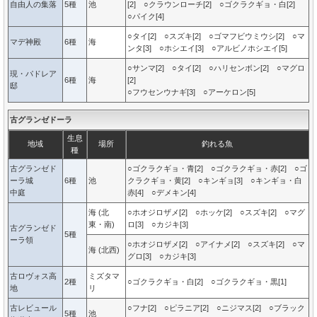
自由人の集落
5種
池
[2] ○クラウンローチ[2] ○ゴクラクギョ・白[2]
○パイク[4]
○タイ[2] ○スズキ[2] ○ゴマフビウミウシ[2] ○マ
マデ神殿
6種
海
ンタ[3] ○ホシエイ[3] ○アルビノホシエイ[5]
○サンマ[2] ○タイ[2] ○ハリセンボン[2] ○マグロ
現・パドレア
6種
海
[2]
邸
○フウセンウナギ[3] ○アーケロン[5]
古グランゼドーラ
生息
地域
場所
釣れる魚
種
古グランゼド
○ゴクラクギョ・青[2] ○ゴクラクギョ・赤[2] ○ゴ
ーラ城
6種
池
クラクギョ・黄[2] ○キンギョ[3] ○キンギョ・白
中庭
赤[4] ○デメキン[4]
海 (北
○ホオジロザメ[2] ○ホッケ[2] ○スズキ[2] ○マグ
東・南)
ロ[3] ○カジキ[3]
古グランゼド
5種
ーラ領
○ホオジロザメ[2] ○アイナメ[2] ○スズキ[2] ○マ
海 (北西)
グロ[3] ○カジキ[3]
古ロヴォス高
ミズタマ
2種
○ゴクラクギョ・白[2] ○ゴクラクギョ・黒[1]
地
リ
古レビュール
○フナ[2] ○ピラニア[2] ○ニジマス[2] ○ブラック
5種
池