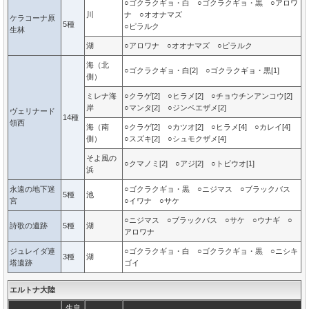
○ゴクラクギョ・白 ○ゴクラクギョ・黒 ○アロワ
川
ナ ○オオナマズ
ケラコーナ原
5種
○ピラルク
生林
湖
○アロワナ ○オオナマズ ○ピラルク
海（北
○ゴクラクギョ・白[2] ○ゴクラクギョ・黒[1]
側）
ミレナ海
○クラゲ[2] ○ヒラメ[2] ○チョウチンアンコウ[2]
岸
○マンタ[2] ○ジンベエザメ[2]
ヴェリナード
14種
領西
海（南
○クラゲ[2] ○カツオ[2] ○ヒラメ[4] ○カレイ[4]
側）
○スズキ[2] ○シュモクザメ[4]
そよ風の
○クマノミ[2] ○アジ[2] ○トビウオ[1]
浜
永遠の地下迷
○ゴクラクギョ・黒 ○ニジマス ○ブラックバス
5種
池
宮
○イワナ ○サケ
○ニジマス ○ブラックバス ○サケ ○ウナギ ○
詩歌の遺跡
5種
湖
アロワナ
ジュレイダ連
○ゴクラクギョ・白 ○ゴクラクギョ・黒 ○ニシキ
3種
湖
塔遺跡
ゴイ
エルトナ大陸
生息