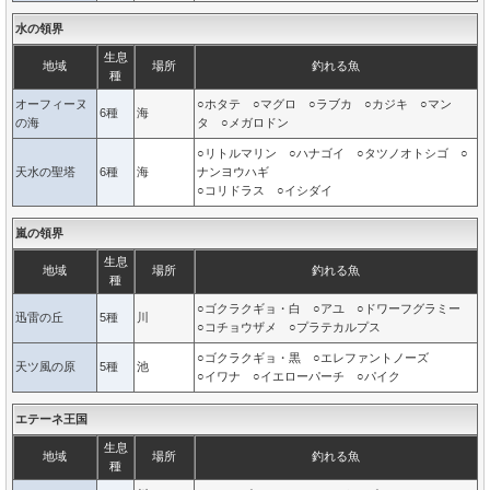
水の領界
生息
地域
場所
釣れる魚
種
オーフィーヌ
○ホタテ ○マグロ ○ラブカ ○カジキ ○マン
6種
海
の海
タ ○メガロドン
○リトルマリン ○ハナゴイ ○タツノオトシゴ ○
天水の聖塔
6種
海
ナンヨウハギ
○コリドラス ○イシダイ
嵐の領界
生息
地域
場所
釣れる魚
種
○ゴクラクギョ・白 ○アユ ○ドワーフグラミー
迅雷の丘
5種
川
○コチョウザメ ○プラテカルプス
○ゴクラクギョ・黒 ○エレファントノーズ
天ツ風の原
5種
池
○イワナ ○イエローパーチ ○パイク
エテーネ王国
生息
地域
場所
釣れる魚
種