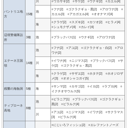
川
○ワカサギ[2] ○サケ[2] ○ウナギ[2] ○カエル[4]
○フナ[2] ○ゴクラクギョ・黒[2] ○アロワナ[3] ○
バントリユ地
池
15種
カエル[3] ○アカガエル[4] ○オオナマズ[4]
方
○クラゲ[2] ○スズキ[2] ○カツオ[2] ○ヒラメ[4]
海
○シュモクザメ[4] ○カレイ[4]
辺境警備隊詰
3種
池
○ブラックバス[1] ○ウナギ[2] ○アロワナ[2]
所
○フナ[2] ○アユ[2] ○ゴクラクギョ・白[2] ○アロ
池
ワナ[2]
エテーネ王国
○イワナ[4] ○ニジマス[2] ○ブラックバス[2] ○サ
14種
川
領
ケ[2] ○ゴクラクギョ・黒[2]
○クラゲ[2] ○サザエ[2] ○ホタテ[2] ○ホオジロザ
海
メ[3] ○オオシャコガイ[5]
○サンマ[2] ○カサゴ[2] ○イカ[2] ○ラブカ[4] ○
残響の海蝕洞
5種
海
イクチオサウルス[5]
○ピラニア[1] ○ブラックバス[2] ○ゴクラクギョ・
池
黒[2] ○ピラルク[4]
ティプローネ
8種
高地
○アユ[2] ○ニジマス[2] ○イワナ[2] ○サクラマス
川
[3] ○ピラルク[4]
○にじいろフィッシュ[2] ○エレファントノーズ