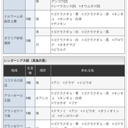
海
アンコウ[2]
○シーラカンス[5] ○オウムガイ[5]
○ゴクラクギョ・青 ○ゴクラクギョ・赤 ○キンギ
ドルワーム水
5種
池
ョ ○キンギョ・白赤
晶宮上層
○デメキン
滝
○ゴクラクギョ・白 ○ゴクラクギョ・黒
ダラリア砂岩
○ゴクラクギョ・白 ○ゴクラクギョ・黒 ○アロワ
5種
遺跡
川
ナ ○オオナマズ
○ピラルク
レンダーシア大陸（真偽共通）
生息
地域
場所
釣れる魚
種
ココラタの浜
3種
海
○アジ ○クラゲ ○トビウオ
辺
○ゴクラクギョ・青 ○ゴクラクギョ・赤 ○キンギ
アラハギーロ
6種
オアシス
ョ ○キンギョ・白赤
王国
○ワカサギ ○フナ
グランゼドー
○クマノミ ○アジ ○トビウオ ○タツノオトシ
5種
海
ラ港
ゴ ○ナンヨウハギ
○ゴクラクギョ・青 ○ゴクラクギョ・赤 ○ゴクラ
グランゼドー