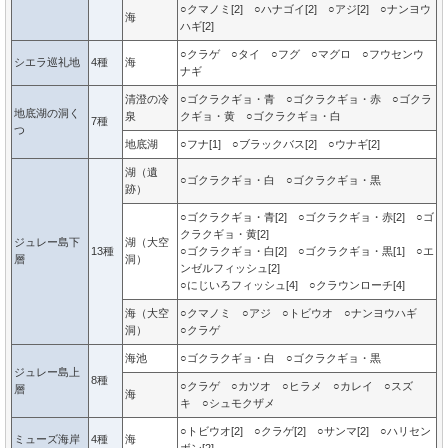
○クマノミ[2] ○ハナゴイ[2] ○アジ[2] ○ナンヨウ
海
ハギ[2]
○クラゲ ○タイ ○フグ ○マグロ ○フウセンウ
シエラ巡礼地
4種
海
ナギ
清澄の冷
○ゴクラクギョ・青 ○ゴクラクギョ・赤 ○ゴクラ
地底湖の洞く
泉
クギョ・黄 ○ゴクラクギョ・白
7種
つ
地底湖
○フナ[1] ○ブラックバス[2] ○ウナギ[2]
湖（遺
○ゴクラクギョ・白 ○ゴクラクギョ・黒
跡）
○ゴクラクギョ・青[2] ○ゴクラクギョ・赤[2] ○ゴ
クラクギョ・黄[2]
ジュレー島下
湖（大空
13種
○ゴクラクギョ・白[2] ○ゴクラクギョ・黒[1] ○エ
層
洞）
ンゼルフィッシュ[2]
○にじいろフィッシュ[4] ○クラウンローチ[4]
海（大空
○クマノミ ○アジ ○トビウオ ○ナンヨウハギ
洞）
○クラゲ
海池
○ゴクラクギョ・白 ○ゴクラクギョ・黒
ジュレー島上
8種
○クラゲ ○カツオ ○ヒラメ ○カレイ ○スズ
層
海
キ ○シュモクザメ
○トビウオ[2] ○クラゲ[2] ○サンマ[2] ○ハリセン
ミューズ海岸
4種
海