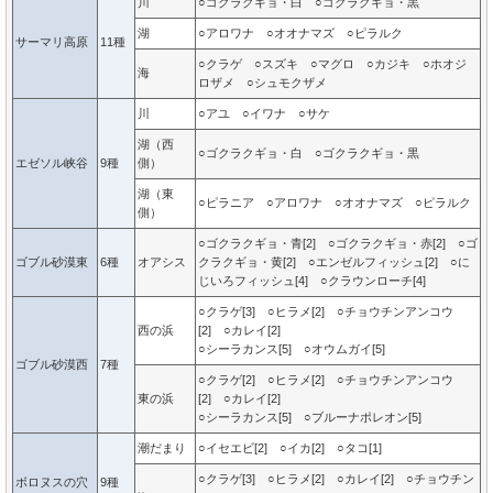
川
○ゴクラクギョ・白 ○ゴクラクギョ・黒
湖
○アロワナ ○オオナマズ ○ピラルク
サーマリ高原
11種
○クラゲ ○スズキ ○マグロ ○カジキ ○ホオジ
海
ロザメ ○シュモクザメ
川
○アユ ○イワナ ○サケ
湖（西
○ゴクラクギョ・白 ○ゴクラクギョ・黒
エゼソル峡谷
9種
側）
湖（東
○ピラニア ○アロワナ ○オオナマズ ○ピラルク
側）
○ゴクラクギョ・青[2] ○ゴクラクギョ・赤[2] ○ゴ
ゴブル砂漠東
6種
オアシス
クラクギョ・黄[2] ○エンゼルフィッシュ[2] ○に
じいろフィッシュ[4] ○クラウンローチ[4]
○クラゲ[3] ○ヒラメ[2] ○チョウチンアンコウ
西の浜
[2] ○カレイ[2]
○シーラカンス[5] ○オウムガイ[5]
ゴブル砂漠西
7種
○クラゲ[2] ○ヒラメ[2] ○チョウチンアンコウ
東の浜
[2] ○カレイ[2]
○シーラカンス[5] ○ブルーナポレオン[5]
潮だまり
○イセエビ[2] ○イカ[2] ○タコ[1]
○クラゲ[3] ○ヒラメ[2] ○カレイ[2] ○チョウチン
ボロヌスの穴
9種