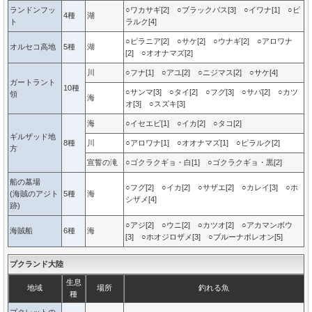
ランドンフッ
○ワカサギ[2] ○ブラックバス[3] ○イワナ[1] ○ピ
4種
湖
ト
ラルク[4]
○ピラニア[2] ○サケ[2] ○ウナギ[2] ○アロワナ
オルセコ高地
5種
湖
[2] ○オオナマズ[2]
川
○フナ[1] ○アユ[2] ○ニジマス[2] ○サケ[4]
ガートラント
10種
○サンマ[3] ○タイ[2] ○フグ[3] ○サバ[2] ○カツ
領
海
オ[3] ○スズキ[3]
海
○イセエビ[1] ○イカ[2] ○タコ[2]
ギルザッド地
8種
川
○アロワナ[1] ○オオナマズ[1] ○ピラルク[2]
方
宣誓の滝
○ゴクラクギョ・白[1] ○ゴクラクギョ・黒[2]
船の墓場
○フグ[2] ○イカ[2] ○サザエ[2] ○カレイ[3] ○ホ
(海賊のアジト
5種
海
シザメ[4]
跡)
○アジ[2] ○ウニ[2] ○カツオ[2] ○アカマンボウ
海賊船
6種
海
[3] ○ホオジロザメ[3] ○ブルーナポレオン[5]
プクランド大陸
生息
地域
場所
釣れる魚
種