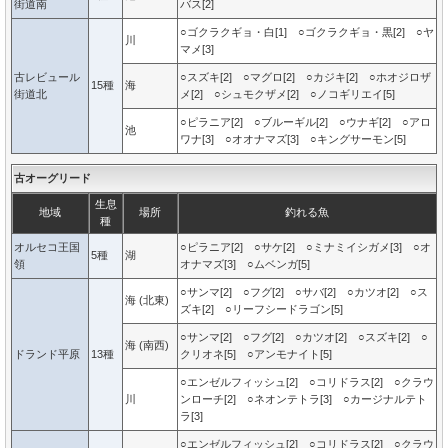
街道南
バス[2]
○ゴクラクギョ・白[1] ○ゴクラクギョ・黒[2] ○ヤ
川
マメ[3]
古レビュール
○スズキ[2] ○マグロ[2] ○カジキ[2] ○ホオジロザ
15種
海
街道北
メ[2] ○シュモクザメ[2] ○ノコギリエイ[5]
○ピラニア[2] ○ブルーギル[2] ○ウナギ[2] ○アロ
池
ワナ[3] ○オオナマズ[3] ○キングサーモン[5]
古オーグリード
生息
地域
場所
釣れる魚
種
オルセコ王国
○ピラニア[2] ○サケ[2] ○ミナミイシガメ[3] ○オ
5種
湖
領
オナマズ[3] ○ムベンガ[5]
○サンマ[2] ○フグ[2] ○サバ[2] ○カツオ[2] ○ス
海 (北東)
ズキ[2] ○リーフシードラゴン[5]
○サンマ[2] ○フグ[2] ○カツオ[2] ○スズキ[2] ○
海 (南西)
ドランド平原
13種
クリオネ[5] ○アンモナイト[5]
○エンゼルフィッシュ[2] ○コリドラス[2] ○クラウ
川
ンローチ[2] ○ネオンテトラ[3] ○カージナルテト
ラ[3]
○エンゼルフィッシュ[2] ○コリドラス[2] ○クラウ