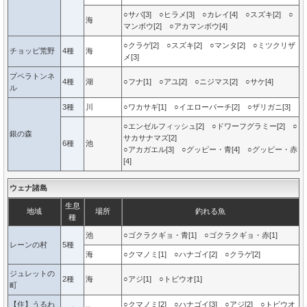
○サバ[3] ○ヒラメ[3] ○カレイ[4] ○スズキ[2] ○
海
マンボウ[2] ○アカマンボウ[4]
○クラゲ[2] ○スズキ[2] ○マンタ[2] ○ミツクリザ
チョッピ荒野
4種
海
メ[3]
プペラトンネ
4種
湖
○フナ[1] ○アユ[2] ○ニジマス[2] ○サケ[4]
ル
3種
川
○ワカサギ[1] ○イエローパーチ[2] ○ザリガニ[3]
○エンゼルフィッシュ[2] ○ドワーフグラミー[2] ○
銀の森
サカサナマズ[2]
6種
池
○アカガエル[3] ○グッピー・青[4] ○グッピー・赤
[4]
ウェナ諸島
生息
地域
場所
釣れる魚
種
池
○ゴクラクギョ・青[1] ○ゴクラクギョ・赤[1]
レーンの村
5種
海
○クマノミ[1] ○ハナゴイ[2] ○クラゲ[2]
ジュレットの
2種
海
○アジ[1] ○トビウオ[1]
町
【住】うるわ
○クマノミ[2] ○ハナゴイ[3] ○アジ[2] ○トビウオ