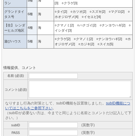
5種
海
ラン
[3] ○クラゲ[3]
グランドタイ
○タイ[2] ○カツオ[2] ○スズキ[2] ○マグロ[2] ○
6種
海
タス号
ホオジロザメ[4] ○イセエビ[4]
【住】 レンダ
○クマノミ[2] ○ハナゴイ[2] ○ナンヨウハギ[2] ○
4種
海
ーヒルズ地区
イシダイ[3]
○クラゲ[2] ○クマノミ[2] ○ナンヨウハギ[2] ○ホ
遊びハウス
5種
海
オジロザメ[2] ○カジキ[2] ○スイカ[5]
情報提供、コメント
名前 (必須)
コメント(必須)
なりすまし行為の対策として、subID機能を設置致しました。
subID機能につ
いてはこちらをご参照下さい
。
（subIDが必要ない方は、今までと同じように名前とコメントだけ記入して下
さい。）
(英数字)
subID
(英数字)
PASS