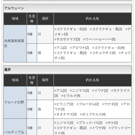
アルウェーン
生息
地域
場所
釣れる魚
種
○ゴクラクギョ・白[2] ○ゴクラクギョ・黒[2] ○デ
5種
川
メキン[3]
○サカサナマズ[3] ○ウーパールーパー[5]
自然遺産保護
区
○アユ[2] ○アロワナ[2] ○ゴクラクギョ・白[4]
6種
湖
○ゴクラクギョ・黒[4] ○コチョウザメ[4] ○チョウ
ザメ[5]
魔界
生息
地域
場所
釣れる魚
種
○アユ[2] ○ニジマス[2] ○イワナ[2] ○サクラマス
5種
川
[3] ○ピラルク[4]
ゲルヘナ幻野
○ピラニア[2] ○ブルーギル[2] ○ウナギ[2] ○アロ
6種
池
ワナ[3]
○オオナマズ[3] ○ポリプテルス[4]
○ニジマス[2] ○ブラックバス[2] ○サケ[2]
6種
川
○ゴクラクギョ・黒[2] ○イワナ[4] ○ブラックゴー
バルディア山
スト[4]