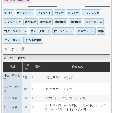
すべて
オーグリード
プクランド
ウェナ
エルトナ
ドワチャッカ
レンダーシア
氷の領界
闇の領界
水の領界
嵐の領界
エテーネ王国
古グランゼドーラ
古オーグリード
古ドワチャッカ
アルウェーン
魔界
フォーリオン
その他の場所
※[ ]はレア度
オーグリード大陸
生息
地域
場所
釣れる魚
種
【住】草原地
2種
川
○ワカサギ[1] ○フナ[1]
区
ランガーオ山
2種
川
○ワカサギ[1] ○フナ[1]
地
グレン領西
3種
川
○アユ[1] ○イワナ[2] ○サケ[3]
○トビウオ[3] ○サンマ[2] ○クラゲ[2] ○カサゴ
ゲルト海峡
6種
海
[2] ○サバ[2] ○ホオジロザメ[5]