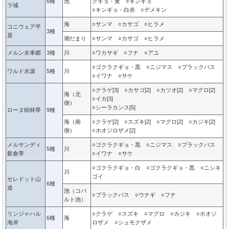
6種
池
クギョ・黄 ○キンギョ
ラ城
○キンギョ・白赤 ○デメキン
海
○サンマ ○カサゴ ○ヒラメ
コニウェア平
3種
原
潮だまり
○サンマ ○カサゴ ○ヒラメ
メルン水車郷
3種
川
○ワカサギ ○フナ ○アユ
○ゴクラクギョ・黒 ○ニジマス ○ブラックバス
ワルド水源
5種
川
○イワナ ○サケ
○クラゲ[3] ○カサゴ[2] ○カツオ[2] ○マグロ[2]
海（北
○イカ[3]
側）
○シーラカンス[5]
ローヌ樹林帯
9種
海（南
○クラゲ[2] ○スズキ[2] ○マグロ[2] ○カジキ[2]
側）
○ホオジロザメ[2]
メルサンディ
○ゴクラクギョ・黒 ○ニジマス ○ブラックバス
5種
川
穀倉帯
○イワナ ○サケ
○ゴクラクギョ・白 ○ゴクラクギョ・黒 ○ニシキ
川
ゴイ
セレドット山
6種
道
池（コバ
○ブラックバス ○ウナギ ○フナ
ルト池）
リンジャハル
○クラゲ ○スズキ ○マグロ ○カジキ ○ホオジ
6種
海
海岸
ロザメ ○シュモクザメ