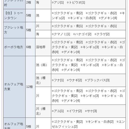
プクレットの
2種
海
○アジ[1] ○トビウオ[1]
村
【住】トゥー
○ゴクラクギョ・青[2] ○ゴクラクギョ・赤[2] ○キ
5種
池
ンタウン
ンギョ[2] ○キンギョ・白赤[3] ○デメキン[4]
川
○ゴクラクギョ・青[1] ○ゴクラクギョ・赤[1]
プクレット地
5種
方
海
○クマノミ[1] ○ハナゴイ[2] ○クラゲ[2]
○ゴクラクギョ・青[2] ○ゴクラクギョ・赤[2] ○ゴ
ポーポラ地方
6種
湿地帯
クラクギョ・黄[2] ○キンギョ[3] ○キンギョ・白
赤[4] ○デメキン[4]
○ゴクラクギョ・青[2] ○ゴクラクギョ・赤[2] ○ゴ
池（南）
クラクギョ・黄[2] ○キンギョ[3] ○キンギョ・白
赤[4] ○デメキン[4]
池（柵
○フナ[1] ○ウナギ[2] ○ブラックバス[3]
北）
オルフェア地
12種
方東
○ゴクラクギョ・青[2] ○ゴクラクギョ・赤[2] ○ゴ
川
クラクギョ・黄[2] ○キンギョ[3] ○キンギョ・白
赤[4] ○デメキン[4]
川（柵
○アユ[1] ○イワナ[2] ○サケ[3]
北）
○ゴクラクギョ・黄[2] ○キンギョ・白赤[2] ○エン
オルフェア地
5種
川
ゼルフィッシュ[2]
方西