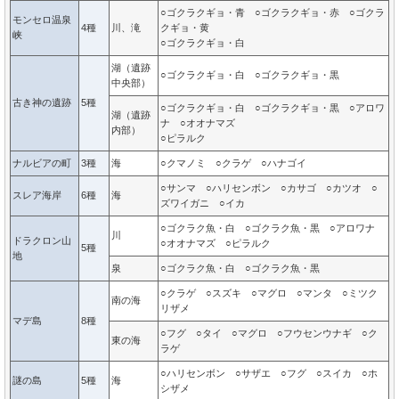
○ゴクラクギョ・青 ○ゴクラクギョ・赤 ○ゴクラ
モンセロ温泉
4種
川、滝
クギョ・黄
峡
○ゴクラクギョ・白
湖（遺跡
○ゴクラクギョ・白 ○ゴクラクギョ・黒
中央部）
古き神の遺跡
5種
○ゴクラクギョ・白 ○ゴクラクギョ・黒 ○アロワ
湖（遺跡
ナ ○オオナマズ
内部）
○ピラルク
ナルビアの町
3種
海
○クマノミ ○クラゲ ○ハナゴイ
○サンマ ○ハリセンボン ○カサゴ ○カツオ ○
スレア海岸
6種
海
ズワイガニ ○イカ
○ゴクラク魚・白 ○ゴクラク魚・黒 ○アロワナ
川
ドラクロン山
○オオナマズ ○ピラルク
5種
地
泉
○ゴクラク魚・白 ○ゴクラク魚・黒
○クラゲ ○スズキ ○マグロ ○マンタ ○ミツク
南の海
リザメ
マデ島
8種
○フグ ○タイ ○マグロ ○フウセンウナギ ○ク
東の海
ラゲ
○ハリセンボン ○サザエ ○フグ ○スイカ ○ホ
謎の島
5種
海
シザメ