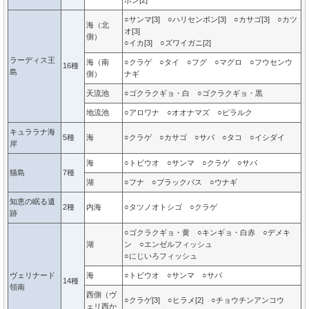
ボン[2]
○サンマ[3] ○ハリセンボン[3] ○カサゴ[3] ○カツ
海（北
オ[3]
側）
○イカ[3] ○ズワイガニ[2]
ラーディス王
海（南
○クラゲ ○タイ ○フグ ○マグロ ○フウセンウ
16種
島
側）
ナギ
天流池
○ゴクラクギョ・白 ○ゴクラクギョ・黒
地流池
○アロワナ ○オオナマズ ○ピラルク
キュララナ海
5種
海
○クラゲ ○カサゴ ○サバ ○タコ ○イシダイ
岸
海
○トビウオ ○サンマ ○クラゲ ○サバ
猫島
7種
湖
○フナ ○ブラックバス ○ウナギ
知恵の眠る遺
2種
内海
○タツノオトシゴ ○クラゲ
跡
○ゴクラクギョ・黄 ○キンギョ・白赤 ○デメキ
湖
ン ○エンゼルフィッシュ
○にじいろフィッシュ
ヴェリナード
海
○トビウオ ○サンマ ○サバ
14種
領南
西側（ヴ
○クラゲ[3] ○ヒラメ[2] ○チョウチンアンコウ
ェリ西か