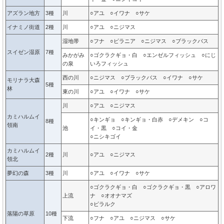
アズラン地方
3種
川
○アユ ○イワナ ○サケ
イナミノ街道
2種
川
○アユ ○ニジマス
湿地帯
○フナ ○ピラニア ○ニジマス ○ブラックバス
スイゼン湿原
7種
みかがみ
○ゴクラクギョ・白 ○エンゼルフィッシュ ○にじ
の泉
いろフィッシュ
西の川
○ニジマス ○ブラックバス ○イワナ ○サケ
モリナラ大森
5種
林
東の川
○アユ ○イワナ ○サケ
川
○アユ ○ニジマス
カミハルムイ
○キンギョ ○キンギョ・白赤 ○デメキン ○コ
8種
領南
池
イ・黒 ○コイ・金
○ニシキゴイ
カミハルムイ
2種
川
○アユ ○ニジマス
領北
夢幻の森
3種
川
○アユ ○イワナ ○サケ
○ゴクラクギョ・白 ○ゴクラクギョ・黒 ○アロワ
上流
ナ ○オオナマズ
○ピラルク
落陽の草原
10種
下流
○フナ ○アユ ○ニジマス ○サケ