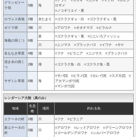
○クラゲ ○スズキ ○カジキ ○マグロ ○ホオジ
グランゼドー
5種
海
ロザメ
ラ領
○ノコギリエイ・黄
ロヴォス高地
2種
水たまり
○ゴクラクギョ・白 ○ゴクラクギョ・黒
ゼドラ洞
3種
川
○アロワナ ○オオナマズ ○ピラルク
泉
○ゴクラクギョ・黄 ○にじいろフィッシュ
海風の洞くつ
6種
川
○ニジマス ○ブラックバス ○イワナ ○サケ
名もなき草原
4種
湖
○フナ ○ピラニア ○ニジマス ○ブラックバス
清き水の洞く
2種
湖
○ゴクラク魚・白 ○ゴクラク魚・黒
つ
○サバ[3] ○ヒラメ[3] ○カレイ[4] ○スズキ[2] ○
サザミレ草原
6種
海
アカマンボウ[4]
○マンボウ[2]
レンダーシア大陸（真のみ）
生息
地域
場所
釣れる魚
種
エテーネの村
2種
川
○フナ ○ピラニア
新エテーネの
○アロワナ ○レッドアロワナ ○グリーンアロワナ
5種
川
村
○ゴールデンアロワナ ○シルバーアロワナ