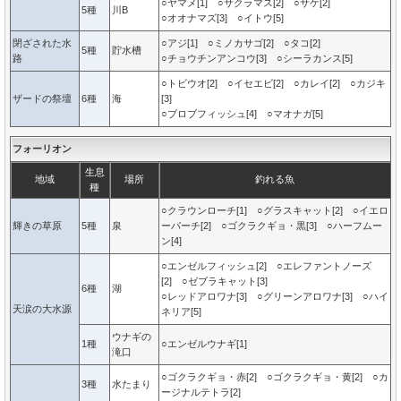
○ヤマメ[1] ○サクラマス[2] ○サケ[2]
5種
川B
○オオナマズ[3] ○イトウ[5]
閉ざされた水
○アジ[1] ○ミノカサゴ[2] ○タコ[2]
5種
貯水槽
路
○チョウチンアンコウ[3] ○シーラカンス[5]
○トビウオ[2] ○イセエビ[2] ○カレイ[2] ○カジキ
ザードの祭壇
6種
海
[3]
○ブロブフィッシュ[4] ○マオナガ[5]
フォーリオン
生息
地域
場所
釣れる魚
種
○クラウンローチ[1] ○グラスキャット[2] ○イエロ
輝きの草原
5種
泉
ーパーチ[2] ○ゴクラクギョ・黒[3] ○ハーフムー
ン[4]
○エンゼルフィッシュ[2] ○エレファントノーズ
[2] ○ゼブラキャット[3]
6種
湖
○レッドアロワナ[3] ○グリーンアロワナ[3] ○ハイ
天涙の大水源
ネリア[5]
ウナギの
1種
○エンゼルウナギ[1]
滝口
○ゴクラクギョ・赤[2] ○ゴクラクギョ・黄[2] ○カ
3種
水たまり
ージナルテトラ[2]