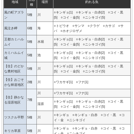
地域
場所
釣れる魚
種
風の町アズラ
○キンギョ[1] ○キンギョ・白赤[2] ○コイ・黒
5種
川
ン
[5] ○コイ・金[5] ○ニシキゴイ[5]
○トビウオ ○サンマ ○クラゲ ○カサゴ ○サ
風泣き岬
6種
海
バ ○ホオジロザメ
王都カミハル
○キンギョ[1] ○キンギョ・白赤[2] ○コイ・黒
5種
水堀
ムイ
[5] ○コイ・金[5] ○ニシキゴイ[5]
カミハルムイ
○キンギョ[1] ○キンギョ・白赤[2] ○コイ・黒
5種
池
城
[5] ○コイ・金[5] ○ニシキゴイ[5]
【住】のどか
○キンギョ[1] ○キンギョ・白赤[2] ○コイ・黒
5種
川
な農村地区
[5] ○コイ・金[5] ○ニシキゴイ[5]
【住】おごそ
2種
川
○ワカサギ[1] ○フナ[1]
かな林道地区
川
○ワカサギ[1] ○フナ[1]
【住】静かな
7種
○キンギョ[1] ○キンギョ・白赤[2] ○コイ・黒
る湿原地区
湿原
[5] ○コイ・金[5] ○ニシキゴイ[5]
○キンギョ ○キンギョ・白赤 ○コイ・黒 ○コ
ツスクル平野
5種
川
イ・金 ○ニシキゴイ
○キンギョ ○キンギョ・白赤 ○コイ・黒 ○コ
キリカ草原
5種
川
イ・金 ○ニシキゴイ