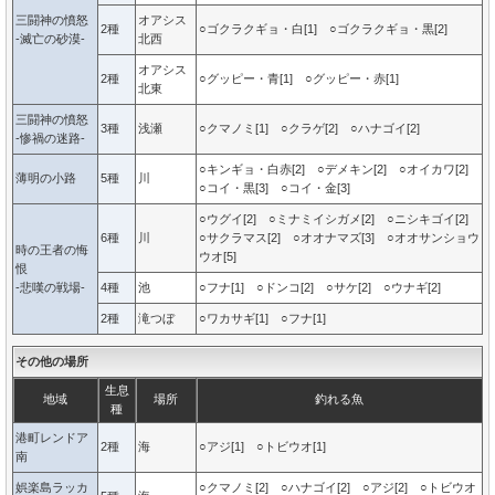
三闘神の憤怒
オアシス
2種
○ゴクラクギョ・白[1] ○ゴクラクギョ・黒[2]
-滅亡の砂漠-
北西
オアシス
2種
○グッピー・青[1] ○グッピー・赤[1]
北東
三闘神の憤怒
3種
浅瀬
○クマノミ[1] ○クラゲ[2] ○ハナゴイ[2]
-惨禍の迷路-
○キンギョ・白赤[2] ○デメキン[2] ○オイカワ[2]
薄明の小路
5種
川
○コイ・黒[3] ○コイ・金[3]
○ウグイ[2] ○ミナミイシガメ[2] ○ニシキゴイ[2]
6種
川
○サクラマス[2] ○オオナマズ[3] ○オオサンショウ
時の王者の悔
ウオ[5]
恨
-悲嘆の戦場-
4種
池
○フナ[1] ○ドンコ[2] ○サケ[2] ○ウナギ[2]
2種
滝つぼ
○ワカサギ[1] ○フナ[1]
その他の場所
生息
地域
場所
釣れる魚
種
港町レンドア
2種
海
○アジ[1] ○トビウオ[1]
南
娯楽島ラッカ
○クマノミ[2] ○ハナゴイ[2] ○アジ[2] ○トビウオ