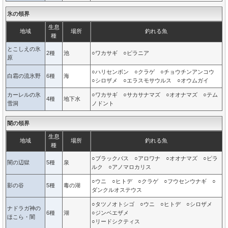
氷の領界
生息
地域
場所
釣れる魚
種
とこしえの氷
2種
池
○ワカサギ ○ピラニア
原
○ハリセンボン ○クラゲ ○チョウチンアンコウ
白霜の流氷野
6種
海
○シロザメ ○エラスモサウルス ○オウムガイ
カーレルの氷
○ワカサギ ○サカサナマズ ○オオナマズ ○テム
4種
地下水
雪洞
ノドント
闇の領界
生息
地域
場所
釣れる魚
種
○ブラックバス ○アロワナ ○オオナマズ ○ピラ
闇の辺獄
5種
泉
ルク ○アノマロカリス
○ウニ ○ヒトデ ○クラゲ ○フウセンウナギ ○
影の谷
5種
毒の湖
ダンクルオステウス
○タツノオトシゴ ○ウニ ○ヒトデ ○シロザメ
ナドラガ神の
6種
湖
○ジンベエザメ
ほこら・闇
○リードシクティス