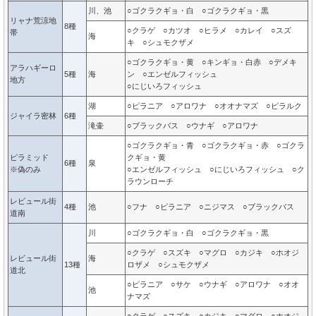
川、池
○ゴクラクギョ・白 ○ゴクラクギョ・黒
リャナ荒涼地
8種
○クラゲ ○カツオ ○ヒラメ ○カレイ ○スズ
帯
海
キ ○シュモクザメ
○ゴクラクギョ・黄 ○キンギョ・白赤 ○デメキ
アラハギーロ
5種
海
ン ○エンゼルフィッシュ
地方
○にじいろフィッシュ
湖
○ピラニア ○アロワナ ○オオナマズ ○ピラルク
ジャイラ密林
6種
滝壷
○ブラックバス ○ウナギ ○アロワナ
○ゴクラクギョ・青 ○ゴクラクギョ・赤 ○ゴクラ
ピラミッド
クギョ・黄
6種
泉
※偽のみ
○エンゼルフィッシュ ○にじいろフィッシュ ○ク
ラウンローチ
レビュール街
4種
池
○フナ ○ピラニア ○ニジマス ○ブラックバス
道南
川
○ゴクラクギョ・白 ○ゴクラクギョ・黒
○クラゲ ○スズキ ○マグロ ○カジキ ○ホオジ
レビュール街
海
13種
ロザメ ○シュモクザメ
道北
○ピラニア ○サケ ○ウナギ ○アロワナ ○オオ
池
ナマズ