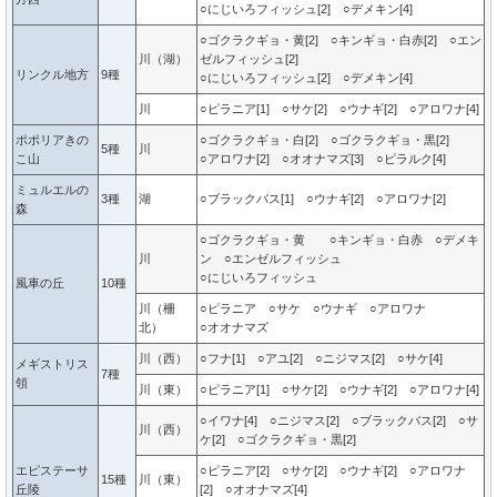
○にじいろフィッシュ[2] ○デメキン[4]
○ゴクラクギョ・黄[2] ○キンギョ・白赤[2] ○エン
川（湖）
ゼルフィッシュ[2]
リンクル地方
9種
○にじいろフィッシュ[2] ○デメキン[4]
川
○ピラニア[1] ○サケ[2] ○ウナギ[2] ○アロワナ[4]
ポポリアきの
○ゴクラクギョ・白[2] ○ゴクラクギョ・黒[2]
5種
川
こ山
○アロワナ[2] ○オオナマズ[3] ○ピラルク[4]
ミュルエルの
3種
湖
○ブラックバス[1] ○ウナギ[2] ○アロワナ[2]
森
○ゴクラクギョ・黄 ○キンギョ・白赤 ○デメキ
川
ン ○エンゼルフィッシュ
○にじいろフィッシュ
風車の丘
10種
川（柵
○ピラニア ○サケ ○ウナギ ○アロワナ
北）
○オオナマズ
川（西）
○フナ[1] ○アユ[2] ○ニジマス[2] ○サケ[4]
メギストリス
7種
領
川（東）
○ピラニア[1] ○サケ[2] ○ウナギ[2] ○アロワナ[4]
○イワナ[4] ○ニジマス[2] ○ブラックバス[2] ○サ
川（西）
ケ[2] ○ゴクラクギョ・黒[2]
エピステーサ
○ピラニア[2] ○サケ[2] ○ウナギ[2] ○アロワナ
15種
川（東）
丘陵
[2] ○オオナマズ[4]