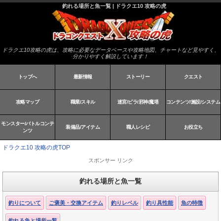
釣れる場所と魚一覧 | ドラクエ10 攻略の虎
ドラクエ10攻略の虎は、攻略に必要なデータベースや攻略地図、チャートなど見やすく、
分かりやすく解説しています！
トップへ
最新情報
ストーリー
クエスト
攻略マップ
職業/スキル
迷宮/ピラ/邪神/魔塔
コンテンツ/施設/システム
モンスター/バトルコンテ
装備品/アイテム
職人レシピ
お役立ち
ンツ
ドラクエ10 攻略の虎TOP
スポンサー リンク
釣れる場所と魚一覧
釣りについて
ご褒美・交換アイテム
釣りレベル
釣り具性能
魚の特徴
釣れる魚と場所一覧