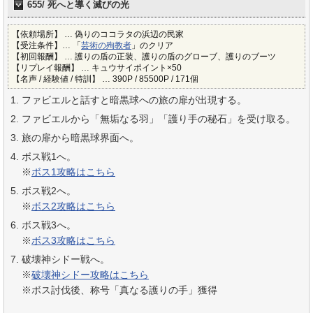
655/ 死へと導く滅びの光
【依頼場所】 … 偽りのココラタの浜辺の民家
【受注条件】… 「
芸術の殉教者
」のクリア
【初回報酬】 … 護りの盾の正装、護りの盾のグローブ、護りのブーツ
【リプレイ報酬】 … キュウサイポイント×50
【名声 / 経験値 / 特訓】 … 390P / 85500P / 171個
ファビエルと話すと暗黒球への旅の扉が出現する。
ファビエルから「無垢なる羽」「護り手の秘石」を受け取る。
旅の扉から暗黒球界面へ。
ボス戦1へ。
※
ボス1攻略はこちら
ボス戦2へ。
※
ボス2攻略はこちら
ボス戦3へ。
※
ボス3攻略はこちら
破壊神シドー戦へ。
※
破壊神シドー攻略はこちら
※ボス討伐後、称号「真なる護りの手」獲得