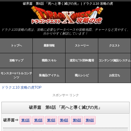
破界篇 第6話 「死へと導く滅びの光」 | ドラクエ10 攻略の虎
ドラクエ10攻略の虎は、攻略に必要なデータベースや攻略地図、チャートなど見やすく、
分かりやすく解説しています！
トップへ
最新情報
ストーリー
クエスト
攻略マップ
職業/スキル
迷宮/ピラ/邪神/魔塔
コンテンツ/施設/システム
モンスター/バトルコンテ
装備品/アイテム
職人レシピ
お役立ち
ンツ
ドラクエ10 攻略の虎TOP
スポンサー リンク
破界篇 第6話 「死へと導く滅びの光」
破界篇⇒
第1話
第2話
第3話
第4話
第5話
第6話