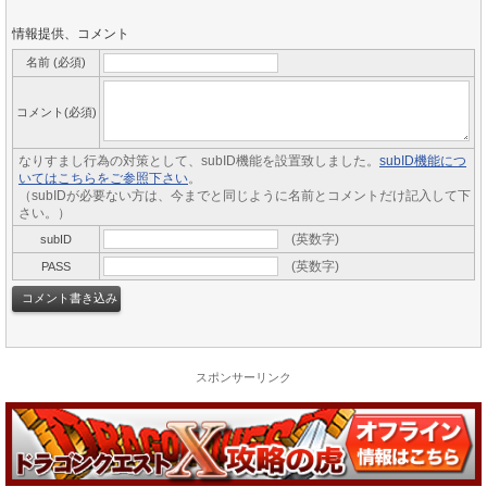
情報提供、コメント
名前 (必須)
コメント(必須)
なりすまし行為の対策として、subID機能を設置致しました。
subID機能につ
いてはこちらをご参照下さい
。
（subIDが必要ない方は、今までと同じように名前とコメントだけ記入して下
さい。）
(英数字)
subID
(英数字)
PASS
スポンサーリンク