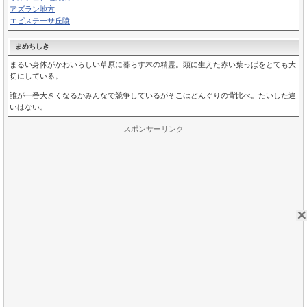
アズラン地方
エピステーサ丘陵
まめちしき
まるい身体がかわいらしい草原に暮らす木の精霊。頭に生えた赤い葉っぱをとても大
切にしている。
誰が一番大きくなるかみんなで競争しているがそこはどんぐりの背比べ。たいした違
いはない。
スポンサーリンク