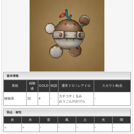
基本情報
経験
系統
GOLD
特訓
通常ドロ / レアドロ
スカウト/転生
値
カチコチくるみ
植物系
32
4
-
-
おうごんのかけら
弱点・耐性
炎
氷
雷
風
土
光
闇
○
○
-
-
-
-
-