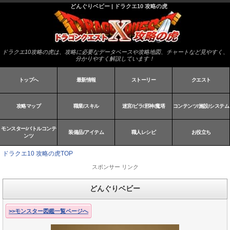
どんぐりベビー | ドラクエ10 攻略の虎
ドラクエ10攻略の虎は、攻略に必要なデータベースや攻略地図、チャートなど見やすく、
分かりやすく解説しています！
トップへ
最新情報
ストーリー
クエスト
攻略マップ
職業/スキル
迷宮/ピラ/邪神/魔塔
コンテンツ/施設/システム
モンスター/バトルコンテ
装備品/アイテム
職人レシピ
お役立ち
ンツ
ドラクエ10 攻略の虎TOP
スポンサー リンク
どんぐりベビー
>>モンスター図鑑一覧ページへ