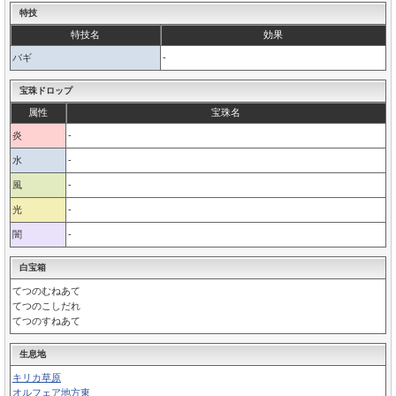
特技
特技名
効果
バギ
-
宝珠ドロップ
属性
宝珠名
炎
-
水
-
風
-
光
-
闇
-
白宝箱
てつのむねあて
てつのこしだれ
てつのすねあて
生息地
キリカ草原
オルフェア地方東