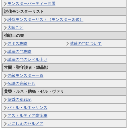
モンスターパーティー同盟
討伐モンスターリスト
討伐モンスターリスト（モンスター図鑑）
大陸ごと
強戦士の書
強ボス攻略
試練の門について
試練の門攻略
試練の門のレベル上げ
常闇・聖守護者・輝晶獣
強敵モンスター一覧
伝説の宿敵たち
黄昏・ルネ・防衛・ゼル・ヴァリ
黄昏の奏戦記
バトル・ルネッサンス
アストルティア防衛軍
いにしえのゼルメア