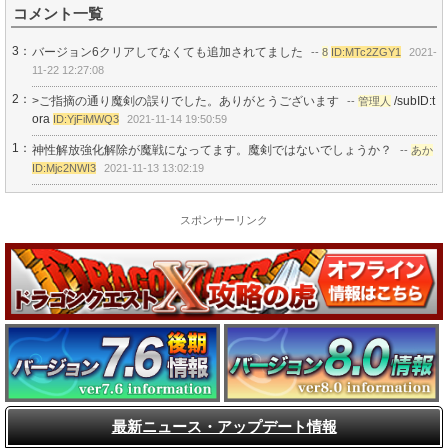
コメント一覧
3：
バージョン6クリアしてなくても追加されてました
--
8
ID:MTc2ZGY1
2021-
11-22 12:27:08
2：
>ご指摘の通り魔剣の誤りでした。ありがとうございます
/subID:t
--
管理人
ora
ID:YjFiMWQ3
2021-11-14 19:50:59
1：
神性解放強化解除が魔戦になってます。魔剣ではないでしょうか？
--
あか
ID:Mjc2NWI3
2021-11-13 13:02:19
スポンサーリンク
最新ニュース・アップデート情報