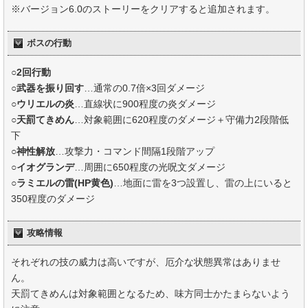
※バージョン6.0のストーリーをクリアすると追加されます。
ボスの行動
○2回行動
○
武器を振り回す
…通常の0.7倍×3回ダメージ
○
ウリエルの炎
…直線状に900程度の炎ダメージ
○
天罰てきめん
…対象範囲に620程度のダメージ＋守備力2段階低
下
○
神性解放
…攻撃力・コマンド間隔1段階アップ
○
イオグランデ
…周囲に650程度の光呪文ダメージ
○
ラミエルの雷(HP黄色)
…地面に雷を3つ設置し、雷の上にいると
350程度のダメージ
攻略情報
それぞれの技の威力は高いですが、厄介な状態異常はありませ
ん。
天罰てきめんは対象範囲となるため、味方同士かたまらないよう