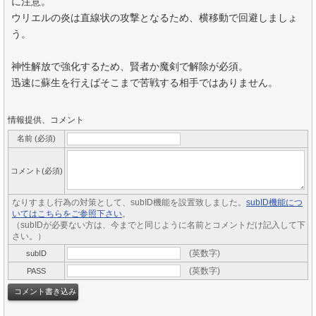
に注意。
ウリエルの炎は直線状の攻撃となるため、横移動で回避しましょ
う。
神性解放で強化するため、賢者か魔剣で解除が必須。
迅速に蘇生を行えばそこまで苦戦する相手ではありません。
情報提供、コメント
名前 (必須)
コメント(必須)
なりすまし行為の対策として、subID機能を設置致しました。
subID機能につ
いてはこちらをご参照下さい
。
（subIDが必要ない方は、今までと同じように名前とコメントだけ記入して下
さい。）
(英数字)
subID
(英数字)
PASS