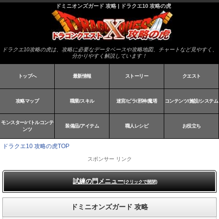
ドミニオンズガード 攻略 | ドラクエ10 攻略の虎
ドラクエ10攻略の虎は、攻略に必要なデータベースや攻略地図、チャートなど見やすく、
分かりやすく解説しています！
トップへ
最新情報
ストーリー
クエスト
攻略マップ
職業/スキル
迷宮/ピラ/邪神/魔塔
コンテンツ/施設/システム
モンスター/バトルコンテ
装備品/アイテム
職人レシピ
お役立ち
ンツ
ドラクエ10 攻略の虎TOP
スポンサー リンク
試練の門メニュー
(クリックで開閉)
ドミニオンズガード 攻略